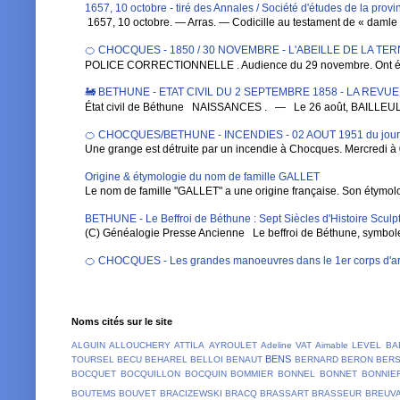
1657, 10 octobre - tiré des Annales / Société d'études de la pro
1657, 10 octobre. — Arras. — Codicille au testament de « damle Ba
🍊 CHOCQUES - 1850 / 30 NOVEMBRE - L'ABEILLE DE LA TE
POLICE CORRECTIONNELLE . Audience du 29 novembre. Ont été 
🚂 BETHUNE - ETAT CIVIL DU 2 SEPTEMBRE 1858 - LA REVU
État civil de Béthune NAISSANCES . — Le 26 août, BAILLEUL , Au
🍊 CHOCQUES/BETHUNE - INCENDIES - 02 AOUT 1951 du jou
Une grange est détruite par un incendie à Chocques. Mercredi à 0
Origine & étymologie du nom de famille GALLET
Le nom de famille "GALLET" a une origine française. Son étymologi
BETHUNE - Le Beffroi de Béthune : Sept Siècles d'Histoire Sculpt
(C) Généalogie Presse Ancienne Le beffroi de Béthune, symbole em
🍊 CHOCQUES - Les grandes manoeuvres dans le 1er corps d'ar
Noms cités sur le site
ALGUIN
ALLOUCHERY
ATTILA
AYROULET
Adeline VAT
Aimable LEVEL
BA
BENS
TOURSEL
BECU
BEHAREL
BELLOI
BENAUT
BERNARD
BERON
BER
BOCQUET
BOCQUILLON
BOCQUIN
BOMMIER
BONNEL
BONNET
BONNIE
BOUTEMS
BOUVET
BRACIZEWSKI
BRACQ
BRASSART
BRASSEUR
BREUV