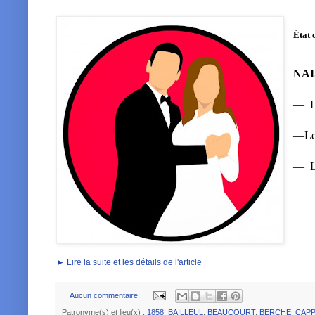
État 
NA
—
—Le 
—
► Lire la suite et les détails de l'article
Aucun commentaire:
Patronyme(s) et lieu(x) :
1858
,
BAILLEUL
,
BEAUCOURT
,
BERCHE
,
CAPP