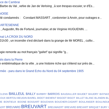
vince de Cambrai
rbe du Val , vefve de Jan de Verloing , à son trespas escuier, sr d'Es...
RNOISE
condamnés : Constant MASSART , cordonnier à Anvin, pour outrages e...
E ARTESIENNE
gustin, fils de Fortuné, journalier, et de Virginie HUGUENIN. ...
rnal LA CROIX DU NORD
1h30 , un incendie s'est déclaré dans la grange de Mr MOREL , cultiv...
e remonte au mot français "gallet" qui signifie "g...
és dans la Pierre
blématique de la ville , a une histoire riche qui s'étend sur près de...
mée - paru dans le Grand Echo du Nord du 04 septembre 1905
BAILLEUL
BAILLY
BARROIS
ELENS
BARBRY
BAUDAILLER
BAUDET
BAUDRY
BAYNA
SOUX
BERTOU
BEUGIN
BIAREL
BIDOT
BIENFAIT
BIGODT
BIGOT
BILLET
BLANC
BLANDIN
B
RE
BONTIEUX
BOONE
BOSSART
BOUCHAIN
BOUCHER-CADART
BOULANGER
BOULINGU
BREUVART
BREUVARD
AERT
BREUWAERT
BREVARD
BREVART
BRIQUET
BURY