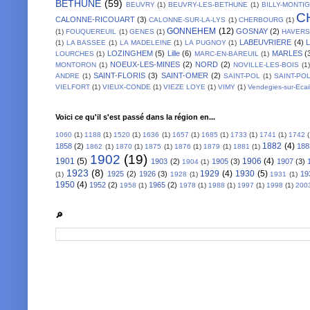
BETHUNE
(59)
BEUVRY
(1)
BEUVRY-LES-BETHUNE
(1)
BILLY-MONTI
C
CALONNE-RICOUART
(3)
CALONNE-SUR-LA-LYS
(1)
CHERBOURG
(1)
GONNEHEM
(12)
GOSNAY
(2)
(1)
FOUQUEREUIL
(1)
GENES
(1)
HAVER
LABEUVRIERE
(4)
(1)
LA BASSEE
(1)
LA MADELEINE
(1)
LA PUGNOY
(1)
LOZINGHEM
(5)
Lille
(6)
MARLES
(
LOURCHES
(1)
MARC-EN-BAREUIL
(1)
NOEUX-LES-MINES
(2)
NORD
(2)
MONTORON
(1)
NOVILLE-LES-BOIS
(1)
SAINT-FLORIS
(3)
SAINT-OMER
(2)
ANDRE
(1)
SAINT-POL
(1)
SAINT-PO
VIELFORT
(1)
VIEUX-CONDE
(1)
VIEZE LOYE
(1)
VIMY
(1)
Vendegies-sur-Ecai
Voici ce qu'il s'est passé dans la région en...
1060
(1)
1188
(1)
1520
(1)
1636
(1)
1657
(1)
1685
(1)
1733
(1)
1741
(1)
1742
1882
(4)
1858
(2)
188
1862
(1)
1870
(1)
1875
(1)
1876
(1)
1879
(1)
1881
(1)
1902
(19)
1901
(5)
1906
(4)
1903
(2)
1905
(3)
1907
(3)
1904
(1)
1923
(8)
1929
(4)
1930
(5)
1925
(2)
1926
(3)
19
(1)
1928
(1)
1931
(1)
1950
(4)
1952
(2)
1965
(2)
1958
(1)
1978
(1)
1988
(1)
1997
(1)
1998
(1)
200
🔎