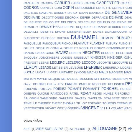
CARLIER
CARPENTIER
CANLAERT
CARDON
CARNEZ
CARON
CARRIE
CODRON
COPIN
COINTET
CONI
CORDONNIER
CORIETTE
CORNET
COR
DE GENEVIE
DACHEUX
DAMIENS
DANNEY
DARCY
DAVIN
DAVROUX
DECHAINE
DEHAINE
DECOTTIGNIES
DECROIX
DEFER
DEFRANCE
DEH
DELBEURNE
DELCOURT
DELCROIX
DELECLUSE
DELELIS
DELERIVE
D
DEMARTHES
DEMAILLY
DEPERNE
DEQUIREZ
DERANSY
DERRICK
DERV
DEWAILLY
DEWITTE
DHONT
DINKERSPIELER
DOHET
DORLENCOURT
D
DUHAMEL
DUMUR
DUMONT
DUFOREST
DUFOSSE
DUFOUR
FLAHAUT
FLAMENT
FASQUELLE
FAUCQUEUR
FICHOU
FLEURY
FLINOIS
GILLET
GODALIS
GOMILA
GOURLET ROBIAUD
GOUZY
GRANDPAUX
GR
HAVIEZ
HECHTER
HANON
HAUDEGAND
HEBERT
HEDOIRE
HELLEBOI
KINSIGER
KINZIGER
KUH
JACQUEY
JONCKHEERE
JOSIEN
JUNGBLUT
LECLERC
LECLERQ
LECOCQ
PREVOST
LEBAS
LECOMTE
LECOUFFE
L
LEROY
LHERBIER
LESAGE
LETISSIER
LEVEQUE
LHEUREUX
LOCRE 
LOYEZ
MAES
MAG
LUCAS
LUGEZ
LUKEWIEZ
LYNDON
MACHU
MAGNIER
MATTON
MAYER
MEQUIN
MERVEILLE
MESSIAN
MITTERAND
MONBRUN
M
PE
PARENT
Oscar DOUTRELON de TRY
PATOUX
PECOURT
PELISSIER
PONCHEL
POIRIEZ
POMART
POMMART
PODEVIN
POILEVE
POREZ
REANT
QUIEVIN
QUIQUE
RAMODOSO
RATEL
REGIS HUNEZ
RIBROEUX
SALOMON
SAMBOURG
SAULTIER
SAVARY
SAVELON
SCALBERT
SEGER
TENELLE
THERIEZ
THERY
THOMAS
TILLOY
TOFFARD
TOURGIS
TREMOUR
VINCENT
VITTU
VERCRUYSER
VICART
VIEZ
VIGNERON
VOLANT
WACH
Villes citées
ALLOUAGNE
(22)
A
AIRE-SUR-LA-LYS
(2)
AIRE
(1)
ALINCOURT
(1)