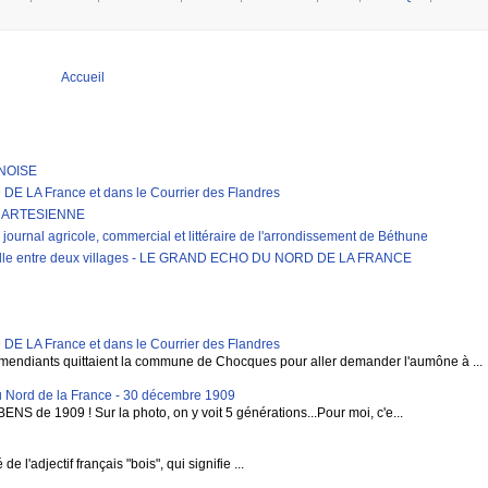
Accueil
RNOISE
LA France et dans le Courrier des Flandres
E ARTESIENNE
journal agricole, commercial et littéraire de l'arrondissement de Béthune
erelle entre deux villages - LE GRAND ECHO DU NORD DE LA FRANCE
LA France et dans le Courrier des Flandres
mendiants quittaient la commune de Chocques pour aller demander l'aumône à ...
 Nord de la France - 30 décembre 1909
BENS de 1909 ! Sur la photo, on y voit 5 générations...Pour moi, c'e...
 l'adjectif français "bois", qui signifie ...