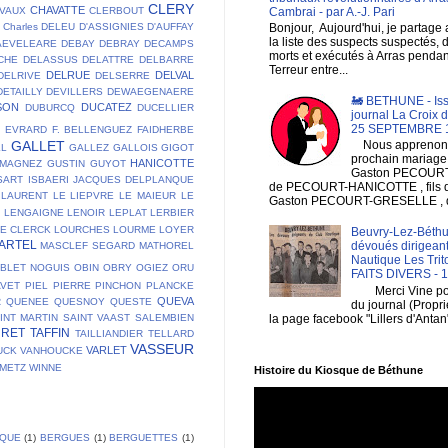
CLERY
CHAVATTE
Cambrai - par A.-J. Pari
VAUX
CLERBOUT
Charles DELEU
D'ASSIGNIES
D'AUFFAY
Bonjour, Aujourd'hui, je partage
la liste des suspects suspectés, 
AEVELEARE
DEBAY
DEBRAY
DECAMPS
morts et exécutés à Arras pendan
CHE
DELASSUS
DELATTRE
DELBARRE
Terreur entre...
DELRUE
DELVAL
DELRIVE
DELSERRE
DETAILLY
DEVILLERS
DEWAEGENAERE
🚂 BETHUNE - Is
SON
DUCATEZ
DUBURCQ
DUCELLIER
journal La Croix 
25 SEPTEMBRE 
E
EVRARD
F. BELLENGUEZ
FAIDHERBE
GALLET
Nous apprenons
LL
GALLEZ
GALLOIS
GIGOT
prochain mariage
HANICOTTE
 MAGNEZ
GUSTIN
GUYOT
Gaston PECOURT , 
SART
ISBAERI
JACQUES DELPLANQUE
de PECOURT-HANICOTTE , fils
LAURENT
LE LIEPVRE
LE MAIEUR
LE
Gaston PECOURT-GRESELLE , de
T
LENGAIGNE
LENOIR
LEPLAT
LERBIER
DE CLERCK
LOURCHES
LOURME
LOYER
Beuvry-Lez-Béthu
ARTEL
dévoués dirigeant
MASCLEF SEGARD
MATHOREL
Nautique Les Trit
BLET
NOGUIS
OBIN
OBRY
OGIEZ
ORU
FAITS DIVERS - 
AVET
PIEL
PIERRE
PINCHON
PLANCKE
Merci Vine pour 
QUEVA
R
QUENEE
QUESNOY
QUESTE
du journal (Propri
la page facebook "Lillers d'Antan
INT MARTIN
SAINT VAAST
SALEMBIEN
URET
TAFFIN
TAILLIANDIER
TELLARD
VASSEUR
VARLET
UCK
VANHOUCKE
EMETZ
WINNE
Histoire du Kiosque de Béthune
IQUE
(1)
BERGUES
(1)
BERGUETTES
(1)