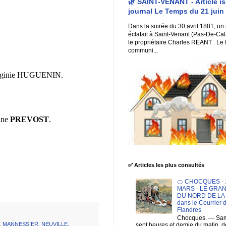
🌿 SAINT-VENANT - Article i
journal Le Temps du 21 juin
Dans la soirée du 30 avril 1881, un
éclatait à Saint-Venant (Pas-De-Cal
le propriétaire Charles REANT . Le 
communi...
e Virginie HUGUENIN.
sine
PREVOST
.
✅ Articles les plus consultés
🍊 CHOCQUES - 1
MARS - LE GRA
DU NORD DE LA F
dans le Courrier 
Flandres
Chocques. — Sam
,
MANNESSIER
,
NEUVILLE
,
sept heures et demie du matin. 