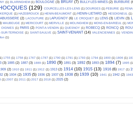
BRUAY
(7)
BOULOGNE
(3)
BULLY-LES-MINES
(2)
BURBURE
(
GNY
(1)
BLARINGHEM
(1)
HOCQUES
(129)
COURCELLES-LES-LENS
(1)
DOURGES
(1)
FEBURIE
(1)
FENA
HENIN-LIETARD
(2)
SKERQUE
(1)
HAZEBROUCK
(1)
HENIN-BEAUMONT
(1)
HESDIGNEUL
(1)
L
LABUISSIERE
(2)
LAPUGNOY
(6)
LENS
(3)
LIEVIN
(3)
LACOUTURE
(1)
LE CROQUET
(1)
3)
MAUBEUGE
(1)
MERICOURT
(1)
MERVILLE
(1)
MOLINGHEM
(1)
MONS-EN-BARŒUL
(1)
MO
PARIS
(2)
ROBECQ
(2)
RONCQ
(2)
ROU
OIGNIES
(1)
PONT-A-VENDIN
(1)
QUESNOY
(1)
SAINT-VENANT
(14)
L-SUR-TERNOISE
(1)
SAINT-SAULVE
(1)
VALENCIENNES
(1)
VENDIN
llon
(1)
(1)
1755
(1)
1758
(1)
1767
(1)
1787
(1)
1790
(1)
1791
(1)
1793
(1)
1794
(1)
1800
(1)
1806
(1)
18
1890
(9)
1894
(7)
1892
(5)
3
(3)
1885
(2)
1887
(3)
1891
(3)
1893
(3)
1889
(1)
1895
(1
1914
(10)
1915
(13)
1916
(6)
1
1909
(2)
1913
(2)
1910
(1)
1911
(1)
1912
(1)
1917
(1)
1939
(10)
1935
(5)
1938
(5)
32
(3)
1934
(2)
1936
(2)
1937
(3)
1942
(2)
1941
(1)
194
2025
(2)
3
(1)
2007
(1)
2011
(1)
2017
(1)
2018
(1)