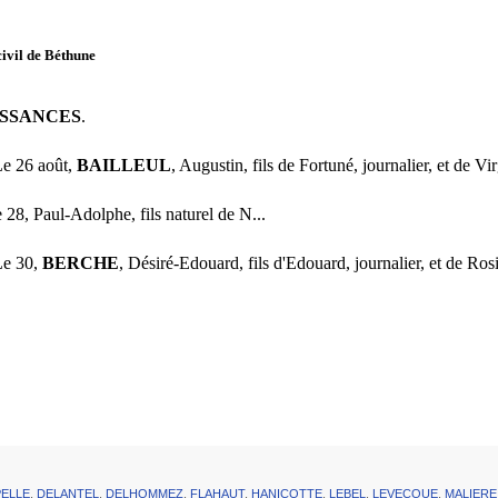
civil de Béthune
ISSANCES
.
Le 26 août,
BAILLEUL
, Augustin, fils de Fortuné, journalier, et d
28, Paul-Adolphe, fils naturel de N...
Le 30,
BERCHE
, Désiré-Edouard, fils d'Edouard, journalier, et de Ro
ELLE
,
DELANTEL
,
DELHOMMEZ
,
FLAHAUT
,
HANICOTTE
,
LEBEL
,
LEVECQUE
,
MALIERE