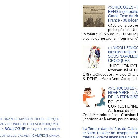
🍊CHOCQUES - F
BENS 5 génératio
Grand Echo du No
France - 30 déce
🛈 Je viens de tr
petite pépite.. Un
la famille BENS de 1909 ! Sur la
y voit 5 générations...Pour moi, c'
🍊 NICOLLE/NIC
Nicolas Prospert
SOUS NAPOLEON
CHOCQUES
NICOLLE/NICOL
Prospert, né le 1
1787 à Chocques, Fils de Charl
& PENEL Marie Anne Joseph. Il e
🍊 CHOCQUES - 1
NOVEMBRE - L'A
DE LA TERNOIS
POLICE
CORRECTIONNEL
Audience du 29 
Ont été condamnés : Constan
, cordonnier à Anvin, pour outrage
ST
BAZIN
BEAUSSART
BECEL
BECQUE
LARY
BLONDEL
BLONDIAUX
BOCQUART
La Terreur dans le Pas-de-Calais
BOULOGNE
EZ
BOUQUET
BOURBON
le Nord. Histoire de Joseph Le B
CAMPION
BUTRUILLE
CALMEIN
CANDA
tribunaux révolutionnaires d'Arra