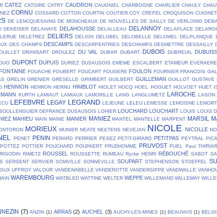
CATEZ
CAUDRON
R
CATOIRE
CATRY
CAUGNIEL
CHARBOGNE
CHARLIER
CHAULY
CHAU
CORNU
NEZ
COSSARD
COTTON
COURTIN
COUTIER
COY
CREPEL
CROQUISON
CUIGNET
RS
DE LENCQUESAING
DE MONCHEAUX
DE NOUVELLES
DE SAILLY
DE VERLOING
DEB
DELANNOY
DELAHOUSSE
U
DEKEISER
DELAHAYE
DELALLEAU
DELAPLACE
DELARO
DELIERS
ELERUE
DELETREZ
DELION
DELOBEL
DELOBELLE
DELOMEL
DELPLANQUE
DESCAMPS
AUX
DES CHAMPS
DESCARPENTRIES
DESCHAMPS
DESMETTRE
DESSAILLY
DUBOIS
DU VAL
DUBUIS
OUILLET
DRANSART
DROULEZ
DUBAR
DUBART
DUBREUIL
DUPONT
DUPUIS
DUO
DURIEZ
DUSAUSOIS
EMEME
ESCALBERT
ETAMEUR
EVERAER
FONTAINE
FOULON
FOUACHE
FOUBERT
FOUCART
FOUGERE
FOURNIER
FRANCOIS
GA
GUILLEMAN
AS
GRELIN
GRENIER
GRESELLE
GRIMBERT
GUILBERT
GUILLOT
GUSTAVE
HENNION
HIMBLOT
D
HENRON
HERNU
HIOLET
HOCQ
HOEL
HOGUET
HOLVOET
HUET
I
LAROCHE
LMANN
KURTH
LAMIAUT
LAMIAUX
LAMORILLE
LANG
LANGLUMETZ
LASON
LEFEBVRE
LEGRAND
LEGAY
ECU
LEJEUNE
LELEU
LEMESSE
LEMOISNE
LEMOR
LOUCHARD
LOUCHART
BOULLENGUIER DEFRANCE DUSAUSOIS
LOHIER
LOUIS
LOUIS 
MANIEZ
MARSIL
M
NIEZ
MAHIEU
MANIER
MAIN
MANIE
MANTEL
MANTELLE
MARPENT
NICOLE
MORIEUX
NICOLLE
ONTORON
MUNIER
NEATE
NEETENS
NEVEJAN
NO
NEL
PENIN
PETITPAS
PENET
PERARD
PERRIER
PESEZ
PETIT-GIRARD
PEYTRAL
PIC
PRUVOST
POTTEZ
POTTIER
POUCHARD
POUPAERT
PRUDHOMME
PUEL
Paul THIRIA
ROUSSEL
RÉBOUCHÉ
RIGODIN
RIMETZ
ROUSSETTE
RUMEAU
Rycke HENRI
SABOT
SA
S
SOUPART
S
SERGENT
SERVIER
SOMVILLE
SONNEVILLE
STEPHENSON
STOEFFEL
OUX
UFFROY
VALOUR
VANDENABELLE
VANDEROTTE
VANDERSIPPE
VANDWALLE
VANHO
WAREMBOURG
WEPPE
AIN
WATBLED
WATTINE
WELTER
WILLEMAND
WILLEMAY
WILL
NNEZIN
(7)
ARRAS
(2)
AUCHEL
(3)
ANZIN
(1)
AUCHY-LES-MINES
(1)
BEAUVAIS
(1)
BELG