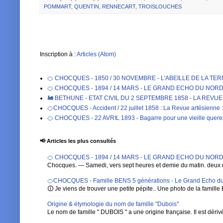
POMMART
,
QUENTIN
,
RENNECART
,
TROISLOUCHES
Inscription à :
Articles (Atom)
🍊 CHOCQUES - 1850 / 30 NOVEMBRE - L'ABEILLE DE LA TE
🍊 CHOCQUES - 1894 / 14 MARS - LE GRAND ECHO DU NORD DE 
🚂 BETHUNE - ETAT CIVIL DU 2 SEPTEMBRE 1858 - LA REVU
🍊CHOCQUES - Accident / 22 juillet 1858 : La Revue artésienne : 
🍊 CHOCQUES - 22 AVRIL 1893 - Bagarre pour une vieille qu
📢 Articles les plus consultés
🍊 CHOCQUES - 1894 / 14 MARS - LE GRAND ECHO DU NORD DE 
Chocques. — Samedi, vers sept heures et demie du matin. deux 
🍊CHOCQUES - Famille BENS 5 générations - Le Grand Echo du
🛈 Je viens de trouver une petite pépite.. Une photo de la famille 
Origine & étymologie du nom de famille "Dubois"
Le nom de famille " DUBOIS " a une origine française. Il est dérivé de