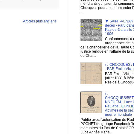
mendiants quittaient la commun
Chocques pour aller demander 
...
Articles plus anciens
🌳 SAINT-VENANT 
décès - Paru dans
Pas-de-Calais le 1
1906
Conformément à 
ordonnance de la 
de la chancellerie de la Haute C
justice rendue en l'affaire de la 
de Char...
🍊 CHOCQUES /
- BAR Emile Victo
BAR Émile Victor 
juillet 1831 à Bé
Réside à Chocqu
🍊
CHOCQUES/BET
NNEHEM - Luce 
Paulette BLONDE
victimes de la se
guerre mondiale
Publié avec l'autorisation de Ru
POCHET du groupe Facebook "
mortuaires du Pas de Calais" G
Luce Agnès Marie...