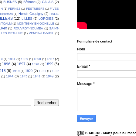
6)
BUSNES
(5)
Béthune
(2)
CALAIS
(2)
IN
(1)
FERNEZ
(1)
FESTUBERT
(1)
FIVES
Hersin-Coupigny
(2)
Hellemes
(1)
ITALIE
ILLERS
(12)
LILLES
(2)
LORGIES
(2)
NTCALM
(1)
MONTIGNY-EN-GOHELLE
(1)
BAIX
(3)
ROUVROY-NOUMEA
(1)
SAINT-
 LES BETHUNE
(1)
VENDIN-LE-VIEIL
(1)
Formulaire de contact
Nom
1857
(2)
19
(1)
1831
(1)
1839
(1)
1850
(1)
1896
(4)
1897
(4)
1899
(5)
)
1898
(1)
E-mail
*
918
(6)
1920
(2)
1919
(1)
1921
(1)
1922
1944
(3)
1949
(2)
3
(1)
1945
(1)
1948
(1)
Message
*
🇫🇷 1914/1918 - Morts pour la France