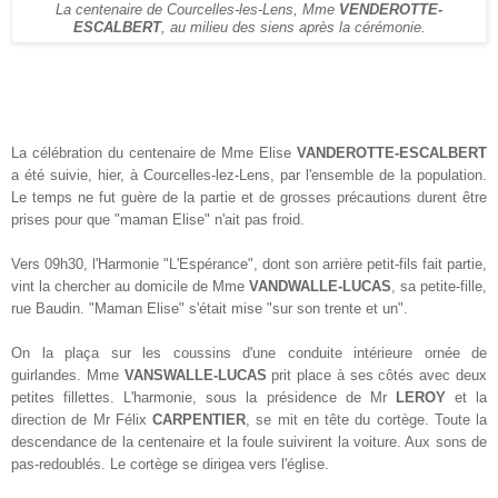
La centenaire de Courcelles-les-Lens, Mme
VENDEROTTE-
ESCALBERT
, au milieu des siens après la cérémonie.
La célébration du centenaire de Mme Elise
VANDEROTTE-ESCALBERT
a été suivie, hier, à Courcelles-lez-Lens, par l'ensemble de la population.
Le temps ne fut guère de la partie et de grosses précautions durent être
prises pour que "maman Elise" n'ait pas froid.
Vers 09h30, l'Harmonie "L'Espérance", dont son arrière petit-fils fait partie,
vint la chercher au domicile de Mme
VANDWALLE-LUCAS
, sa petite-fille,
rue Baudin. "Maman Elise" s'était mise "sur son trente et un".
On la plaça sur les coussins d'une conduite intérieure ornée de
guirlandes. Mme
VANSWALLE-LUCAS
prit place à ses côtés avec deux
petites fillettes. L'harmonie, sous la présidence de Mr
LEROY
et la
direction de Mr Félix
CARPENTIER
, se mit en tête du cortège. Toute la
descendance de la centenaire et la foule suivirent la voiture. Aux sons de
pas-redoublés. Le cortège se dirigea vers l'église.