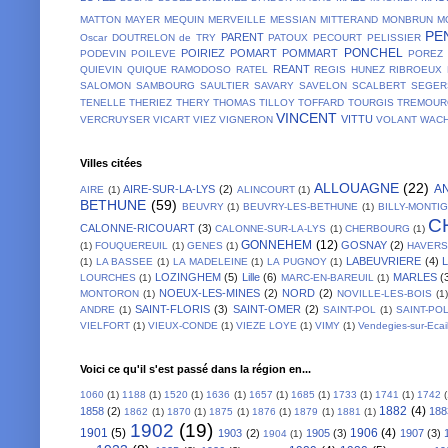
MATTON
MAYER
MEQUIN
MERVEILLE
MESSIAN
MITTERAND
MONBRUN
M
PE
PARENT
Oscar DOUTRELON de TRY
PATOUX
PECOURT
PELISSIER
PONCHEL
POIRIEZ
POMART
POMMART
PODEVIN
POILEVE
POREZ
REANT
QUIEVIN
QUIQUE
RAMODOSO
RATEL
REGIS HUNEZ
RIBROEUX
SALOMON
SAMBOURG
SAULTIER
SAVARY
SAVELON
SCALBERT
SEGER
TENELLE
THERIEZ
THERY
THOMAS
TILLOY
TOFFARD
TOURGIS
TREMOUR
VINCENT
VITTU
VERCRUYSER
VICART
VIEZ
VIGNERON
VOLANT
WACH
Villes citées
ALLOUAGNE
(22)
A
AIRE-SUR-LA-LYS
(2)
AIRE
(1)
ALINCOURT
(1)
BETHUNE
(59)
BEUVRY
(1)
BEUVRY-LES-BETHUNE
(1)
BILLY-MONTI
C
CALONNE-RICOUART
(3)
CALONNE-SUR-LA-LYS
(1)
CHERBOURG
(1)
GONNEHEM
(12)
GOSNAY
(2)
(1)
FOUQUEREUIL
(1)
GENES
(1)
HAVER
LABEUVRIERE
(4)
(1)
LA BASSEE
(1)
LA MADELEINE
(1)
LA PUGNOY
(1)
LOZINGHEM
(5)
Lille
(6)
MARLES
(
LOURCHES
(1)
MARC-EN-BAREUIL
(1)
NOEUX-LES-MINES
(2)
NORD
(2)
MONTORON
(1)
NOVILLE-LES-BOIS
(1)
SAINT-FLORIS
(3)
SAINT-OMER
(2)
ANDRE
(1)
SAINT-POL
(1)
SAINT-PO
VIELFORT
(1)
VIEUX-CONDE
(1)
VIEZE LOYE
(1)
VIMY
(1)
Vendegies-sur-Ecai
Voici ce qu'il s'est passé dans la région en...
1060
(1)
1188
(1)
1520
(1)
1636
(1)
1657
(1)
1685
(1)
1733
(1)
1741
(1)
1742
1882
(4)
1858
(2)
188
1862
(1)
1870
(1)
1875
(1)
1876
(1)
1879
(1)
1881
(1)
1902
(19)
1901
(5)
1906
(4)
1903
(2)
1905
(3)
1907
(3)
1904
(1)