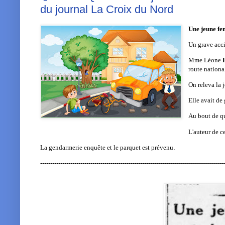
du journal La Croix du Nord
Une jeune fe
Un grave acci
Mme Léone
route nationa
On releva la 
Elle avait de 
Au bout de qu
L'auteur de c
La gendarmerie enquête et le parquet est prévenu
.
--------------------------------------------------------------------------------------------