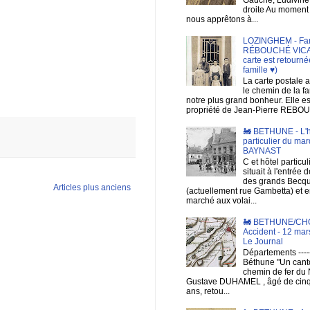
droite Au moment
nous apprêtons à...
LOZINGHEM - Fam
RÉBOUCHÉ VICAR
carte est retourné
famille ♥)
La carte postale a
le chemin de la fa
notre plus grand bonheur. Elle es
propriété de Jean-Pierre REBOU
🚂 BETHUNE - L'h
particulier du mar
BAYNAST
C et hôtel particul
situait à l'entrée d
des grands Becq
Articles plus anciens
(actuellement rue Gambetta) et e
marché aux volai...
🚂 BETHUNE/CH
Accident - 12 mar
Le Journal
Départements ------
Béthune "Un cant
chemin de fer du 
Gustave DUHAMEL , âgé de cin
ans, retou...