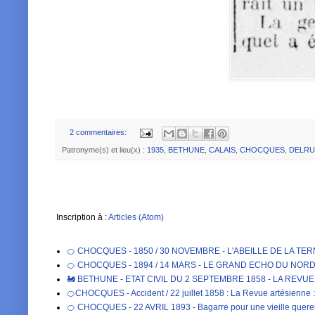
2 commentaires:
Patronyme(s) et lieu(x) :
1935
,
BETHUNE
,
CALAIS
,
CHOCQUES
,
DELRU
Inscription à :
Articles (Atom)
🍊 CHOCQUES - 1850 / 30 NOVEMBRE - L'ABEILLE DE LA TE
🍊 CHOCQUES - 1894 / 14 MARS - LE GRAND ECHO DU NORD DE 
🚂 BETHUNE - ETAT CIVIL DU 2 SEPTEMBRE 1858 - LA REVU
🍊CHOCQUES - Accident / 22 juillet 1858 : La Revue artésienne : 
🍊 CHOCQUES - 22 AVRIL 1893 - Bagarre pour une vieille qu