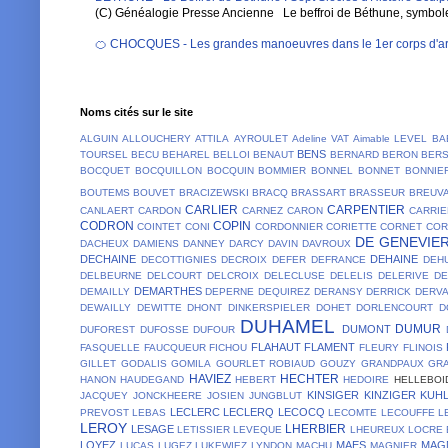
(C) Généalogie Presse Ancienne Le beffroi de Béthune, symbole em
🍊 CHOCQUES - Les grandes manoeuvres dans le 1er corps d'ar
Noms cités sur le site
ALGUIN
ALLOUCHERY
ATTILA
AYROULET
Adeline VAT
Aimable LEVEL
BA
BENS
TOURSEL
BECU
BEHAREL
BELLOI
BENAUT
BERNARD
BERON
BER
BOCQUET
BOCQUILLON
BOCQUIN
BOMMIER
BONNEL
BONNET
BONNIE
BOUTEMS
BOUVET
BRACIZEWSKI
BRACQ
BRASSART
BRASSEUR
BREUV
CARLIER
CARPENTIER
CANLAERT
CARDON
CARNEZ
CARON
CARRIE
CODRON
COPIN
COINTET
CONI
CORDONNIER
CORIETTE
CORNET
COR
DE GENEVIE
DACHEUX
DAMIENS
DANNEY
DARCY
DAVIN
DAVROUX
DECHAINE
DEHAINE
DECOTTIGNIES
DECROIX
DEFER
DEFRANCE
DEH
DELBEURNE
DELCOURT
DELCROIX
DELECLUSE
DELELIS
DELERIVE
D
DEMARTHES
DEMAILLY
DEPERNE
DEQUIREZ
DERANSY
DERRICK
DERV
DEWAILLY
DEWITTE
DHONT
DINKERSPIELER
DOHET
DORLENCOURT
D
DUHAMEL
DUMUR
DUMONT
DUFOREST
DUFOSSE
DUFOUR
FLAHAUT
FLAMENT
FASQUELLE
FAUCQUEUR
FICHOU
FLEURY
FLINOIS
GILLET
GODALIS
GOMILA
GOURLET ROBIAUD
GOUZY
GRANDPAUX
GR
HAVIEZ
HECHTER
HANON
HAUDEGAND
HEBERT
HEDOIRE
HELLEBOI
KINSIGER
KINZIGER
KUH
JACQUEY
JONCKHEERE
JOSIEN
JUNGBLUT
LECLERC
LECLERQ
LECOCQ
PREVOST
LEBAS
LECOMTE
LECOUFFE
L
LEROY
LHERBIER
LESAGE
LETISSIER
LEVEQUE
LHEUREUX
LOCRE 
LOYEZ
MAES
MAG
LUCAS
LUGEZ
LUKEWIEZ
LYNDON
MACHU
MAGNIER