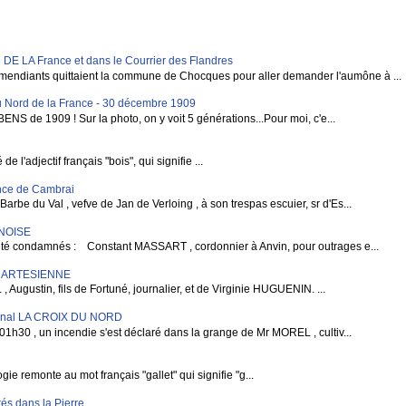
LA France et dans le Courrier des Flandres
mendiants quittaient la commune de Chocques pour aller demander l'aumône à ...
 Nord de la France - 30 décembre 1909
BENS de 1909 ! Sur la photo, on y voit 5 générations...Pour moi, c'e...
 l'adjectif français "bois", qui signifie ...
vince de Cambrai
rbe du Val , vefve de Jan de Verloing , à son trespas escuier, sr d'Es...
RNOISE
condamnés : Constant MASSART , cordonnier à Anvin, pour outrages e...
E ARTESIENNE
gustin, fils de Fortuné, journalier, et de Virginie HUGUENIN. ...
rnal LA CROIX DU NORD
1h30 , un incendie s'est déclaré dans la grange de Mr MOREL , cultiv...
e remonte au mot français "gallet" qui signifie "g...
és dans la Pierre