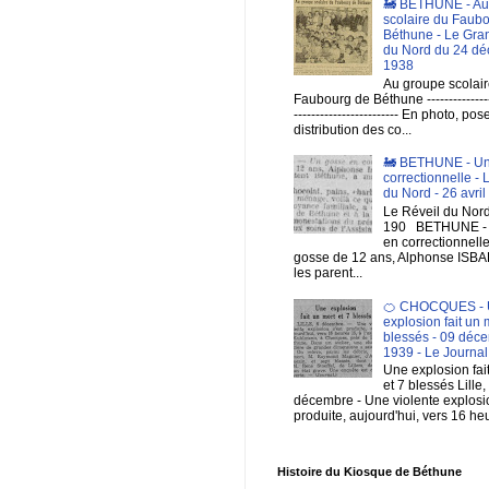
🚂 BETHUNE - Au
scolaire du Faub
Béthune - Le Gra
du Nord du 24 d
1938
Au groupe scolair
Faubourg de Béthune ----------------
------------------------ En photo, po
distribution des co...
🚂 BETHUNE - Un
correctionnelle - 
du Nord - 26 avri
Le Réveil du Nord 
190 BETHUNE - 
en correctionnell
gosse de 12 ans, Alphonse ISBAE
les parent...
🍊 CHOCQUES - 
explosion fait un 
blessés - 09 déc
1939 - Le Journal
Une explosion fai
et 7 blessés Lille,
décembre - Une violente explosio
produite, aujourd'hui, vers 16 heu
Histoire du Kiosque de Béthune