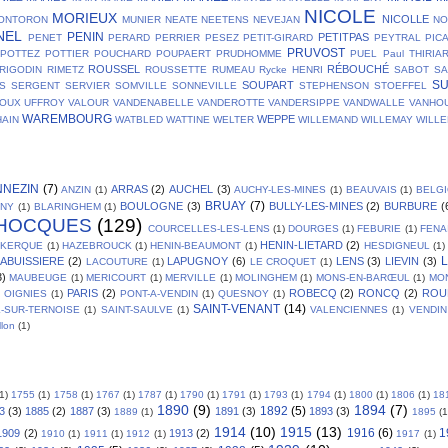
NICOLE
MORIEUX
NICOLLE
ONTORON
MUNIER
NEATE
NEETENS
NEVEJAN
NO
NEL
PENIN
PETITPAS
PENET
PERARD
PERRIER
PESEZ
PETIT-GIRARD
PEYTRAL
PIC
PRUVOST
POTTEZ
POTTIER
POUCHARD
POUPAERT
PRUDHOMME
PUEL
Paul THIRIA
ROUSSEL
RÉBOUCHÉ
RIGODIN
RIMETZ
ROUSSETTE
RUMEAU
Rycke HENRI
SABOT
SA
S
SOUPART
S
SERGENT
SERVIER
SOMVILLE
SONNEVILLE
STEPHENSON
STOEFFEL
OUX
UFFROY
VALOUR
VANDENABELLE
VANDEROTTE
VANDERSIPPE
VANDWALLE
VANHO
WAREMBOURG
WEPPE
AIN
WATBLED
WATTINE
WELTER
WILLEMAND
WILLEMAY
WILL
NNEZIN
(7)
ARRAS
(2)
AUCHEL
(3)
ANZIN
(1)
AUCHY-LES-MINES
(1)
BEAUVAIS
(1)
BELG
BRUAY
(7)
BOULOGNE
(3)
BULLY-LES-MINES
(2)
BURBURE
(
GNY
(1)
BLARINGHEM
(1)
HOCQUES
(129)
COURCELLES-LES-LENS
(1)
DOURGES
(1)
FEBURIE
(1)
FENA
HENIN-LIETARD
(2)
SKERQUE
(1)
HAZEBROUCK
(1)
HENIN-BEAUMONT
(1)
HESDIGNEUL
(1)
L
LABUISSIERE
(2)
LAPUGNOY
(6)
LENS
(3)
LIEVIN
(3)
LACOUTURE
(1)
LE CROQUET
(1)
3)
MAUBEUGE
(1)
MERICOURT
(1)
MERVILLE
(1)
MOLINGHEM
(1)
MONS-EN-BARŒUL
(1)
MO
PARIS
(2)
ROBECQ
(2)
RONCQ
(2)
ROU
OIGNIES
(1)
PONT-A-VENDIN
(1)
QUESNOY
(1)
SAINT-VENANT
(14)
L-SUR-TERNOISE
(1)
SAINT-SAULVE
(1)
VALENCIENNES
(1)
VENDIN
llon
(1)
(1)
1755
(1)
1758
(1)
1767
(1)
1787
(1)
1790
(1)
1791
(1)
1793
(1)
1794
(1)
1800
(1)
1806
(1)
18
1890
(9)
1894
(7)
1892
(5)
3
(3)
1885
(2)
1887
(3)
1891
(3)
1893
(3)
1889
(1)
1895
(1
1914
(10)
1915
(13)
1916
(6)
1
1909
(2)
1913
(2)
1910
(1)
1911
(1)
1912
(1)
1917
(1)