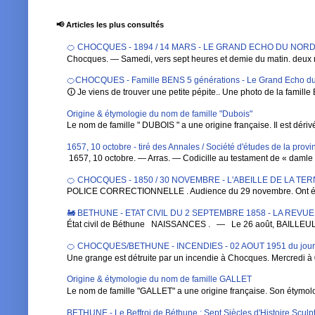
📢 Articles les plus consultés
🍊 CHOCQUES - 1894 / 14 MARS - LE GRAND ECHO DU NORD DE 
Chocques. — Samedi, vers sept heures et demie du matin. deux 
🍊CHOCQUES - Famille BENS 5 générations - Le Grand Echo du
🛈 Je viens de trouver une petite pépite.. Une photo de la famille 
Origine & étymologie du nom de famille "Dubois"
Le nom de famille " DUBOIS " a une origine française. Il est dérivé de
1657, 10 octobre - tiré des Annales / Société d'études de la pro
1657, 10 octobre. — Arras. — Codicille au testament de « damle Ba
🍊 CHOCQUES - 1850 / 30 NOVEMBRE - L'ABEILLE DE LA TE
POLICE CORRECTIONNELLE . Audience du 29 novembre. Ont été 
🚂 BETHUNE - ETAT CIVIL DU 2 SEPTEMBRE 1858 - LA REVU
État civil de Béthune NAISSANCES . — Le 26 août, BAILLEUL , Au
🍊 CHOCQUES/BETHUNE - INCENDIES - 02 AOUT 1951 du jou
Une grange est détruite par un incendie à Chocques. Mercredi à 0
Origine & étymologie du nom de famille GALLET
Le nom de famille "GALLET" a une origine française. Son étymologi
BETHUNE - Le Beffroi de Béthune : Sept Siècles d'Histoire Sculpt