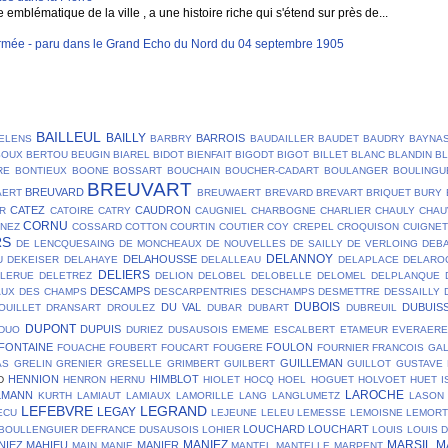
blématique de la ville , a une histoire riche qui s'étend sur près de...
mée - paru dans le Grand Echo du Nord du 04 septembre 1905
BAILLEUL
BAILLY
BARROIS
ELENS
BARBRY
BAUDAILLER
BAUDET
BAUDRY
BAYNA
SOUX
BERTOU
BEUGIN
BIAREL
BIDOT
BIENFAIT
BIGODT
BIGOT
BILLET
BLANC
BLANDIN
B
RE
BONTIEUX
BOONE
BOSSART
BOUCHAIN
BOUCHER-CADART
BOULANGER
BOULINGU
BREUVART
BREUVARD
AERT
BREUWAERT
BREVARD
BREVART
BRIQUET
BURY
CATEZ
CAUDRON
R
CATOIRE
CATRY
CAUGNIEL
CHARBOGNE
CHARLIER
CHAULY
CHAU
CORNU
NEZ
COSSARD
COTTON
COURTIN
COUTIER
COY
CREPEL
CROQUISON
CUIGNET
RS
DE LENCQUESAING
DE MONCHEAUX
DE NOUVELLES
DE SAILLY
DE VERLOING
DEB
DELANNOY
DELAHOUSSE
U
DEKEISER
DELAHAYE
DELALLEAU
DELAPLACE
DELARO
DELIERS
ELERUE
DELETREZ
DELION
DELOBEL
DELOBELLE
DELOMEL
DELPLANQUE
DESCAMPS
AUX
DES CHAMPS
DESCARPENTRIES
DESCHAMPS
DESMETTRE
DESSAILLY
DUBOIS
DU VAL
DUBUIS
OUILLET
DRANSART
DROULEZ
DUBAR
DUBART
DUBREUIL
DUPONT
DUPUIS
DUO
DURIEZ
DUSAUSOIS
EMEME
ESCALBERT
ETAMEUR
EVERAER
FONTAINE
FOULON
FOUACHE
FOUBERT
FOUCART
FOUGERE
FOURNIER
FRANCOIS
GA
GUILLEMAN
AS
GRELIN
GRENIER
GRESELLE
GRIMBERT
GUILBERT
GUILLOT
GUSTAVE
HENNION
HIMBLOT
D
HENRON
HERNU
HIOLET
HOCQ
HOEL
HOGUET
HOLVOET
HUET
I
LAROCHE
LMANN
KURTH
LAMIAUT
LAMIAUX
LAMORILLE
LANG
LANGLUMETZ
LASON
LEFEBVRE
LEGRAND
LEGAY
ECU
LEJEUNE
LELEU
LEMESSE
LEMOISNE
LEMOR
LOUCHARD
LOUCHART
BOULLENGUIER DEFRANCE DUSAUSOIS
LOHIER
LOUIS
LOUIS 
MANIEZ
MARSIL
M
NIEZ
MAHIEU
MANIER
MAIN
MANIE
MANTEL
MANTELLE
MARPENT