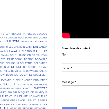
ST
BAZIN
BEAUSSART
BECEL
BECQUE
LARY
BLONDEL
BLONDIAUX
BOCQUART
BOULOGNE
EZ
BOUQUET
BOURBON
CAMPION
BUTRUILLE
CALMEIN
CANDA
Formulaire de contact
CLERY
CHAVATTE
VAUX
CLERBOUT
Nom
Charles DELEU
D'ASSIGNIES
D'AUFFAY
AEVELEARE
DEBAY
DEBRAY
DECAMPS
CHE
DELASSUS
DELATTRE
DELBARRE
DELRUE
DELVAL
DELRIVE
DELSERRE
E-mail
*
DETAILLY
DEVILLERS
DEWAEGENAERE
SON
DUCATEZ
DUBURCQ
DUCELLIER
E
EVRARD
F. BELLENGUEZ
FAIDHERBE
Message
*
GALLET
LL
GALLEZ
GALLOIS
GIGOT
HANICOTTE
 MAGNEZ
GUSTIN
GUYOT
SART
ISBAERI
JACQUES DELPLANQUE
LAURENT
LE LIEPVRE
LE MAIEUR
LE
T
LENGAIGNE
LENOIR
LEPLAT
LERBIER
DE CLERCK
LOURCHES
LOURME
LOYER
ARTEL
MASCLEF SEGARD
MATHOREL