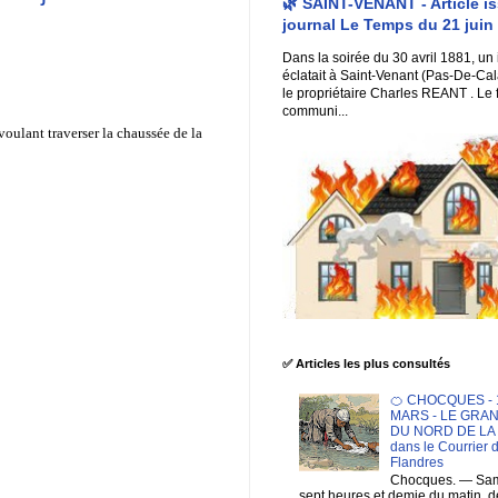
🌿 SAINT-VENANT - Article i
journal Le Temps du 21 juin
Dans la soirée du 30 avril 1881, un
éclatait à Saint-Venant (Pas-De-Cal
le propriétaire Charles REANT . Le 
communi...
voulant traverser la chaussée de la
✅ Articles les plus consultés
🍊 CHOCQUES - 1
MARS - LE GRA
DU NORD DE LA F
dans le Courrier 
Flandres
Chocques. — Sam
sept heures et demie du matin. 