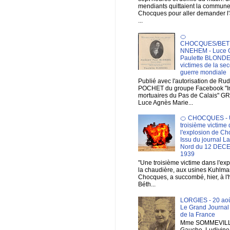
mendiants quittaient la commun
Chocques pour aller demander 
...
🍊
CHOCQUES/BET
NNEHEM - Luce 
Paulette BLONDE
victimes de la se
guerre mondiale
Publié avec l'autorisation de Ru
POCHET du groupe Facebook "
mortuaires du Pas de Calais" G
Luce Agnès Marie...
🍊 CHOCQUES - 
troisième victime
l'explosion de Ch
Issu du journal L
Nord du 12 DE
1939
"Une troisième victime dans l'ex
la chaudière, aux usines Kuhlma
Chocques, a succombé, hier, à l'
Béth...
LORGIES - 20 aoû
Le Grand Journal
de la France
Mme SOMMEVILL
Gauche, Ludivine, 