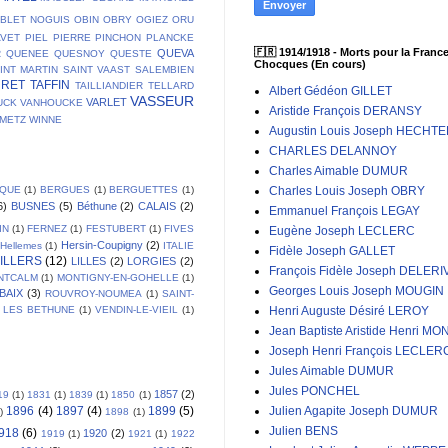
BLET
NOGUIS
OBIN
OBRY
OGIEZ
ORU
AVET
PIEL
PIERRE
PINCHON
PLANCKE
🇫🇷 1914/1918 - Morts pour la France
QUEVA
R
QUENEE
QUESNOY
QUESTE
Chocques (En cours)
INT MARTIN
SAINT VAAST
SALEMBIEN
URET
TAFFIN
TAILLIANDIER
TELLARD
Albert Gédéon GILLET
VASSEUR
VARLET
UCK
VANHOUCKE
Aristide François DERANSY
EMETZ
WINNE
Augustin Louis Joseph HECHT
CHARLES DELANNOY
Charles Aimable DUMUR
IQUE
(1)
BERGUES
(1)
BERGUETTES
(1)
Charles Louis Joseph OBRY
6)
BUSNES
(5)
Béthune
(2)
CALAIS
(2)
Emmanuel François LEGAY
IN
(1)
FERNEZ
(1)
FESTUBERT
(1)
FIVES
Eugène Joseph LECLERC
Hersin-Coupigny
(2)
Hellemes
(1)
ITALIE
Fidèle Joseph GALLET
ILLERS
(12)
LILLES
(2)
LORGIES
(2)
François Fidèle Joseph DELERI
NTCALM
(1)
MONTIGNY-EN-GOHELLE
(1)
Georges Louis Joseph MOUGIN
BAIX
(3)
ROUVROY-NOUMEA
(1)
SAINT-
 LES BETHUNE
(1)
VENDIN-LE-VIEIL
(1)
Henri Auguste Désiré LEROY
Jean Baptiste Aristide Henri MO
Joseph Henri François LECLER
Jules Aimable DUMUR
Jules PONCHEL
1857
(2)
19
(1)
1831
(1)
1839
(1)
1850
(1)
1896
(4)
1897
(4)
1899
(5)
Julien Agapite Joseph DUMUR
)
1898
(1)
Julien BENS
918
(6)
1920
(2)
1919
(1)
1921
(1)
1922