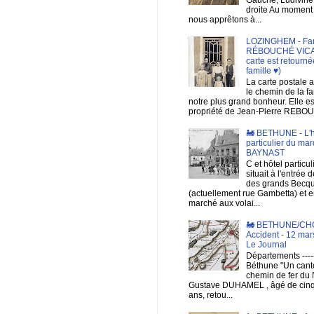
droite Au moment
nous apprêtons à...
LOZINGHEM - Fam
RÉBOUCHÉ VICAR
carte est retourné
famille ♥)
La carte postale a
le chemin de la fa
notre plus grand bonheur. Elle es
propriété de Jean-Pierre REBOU
🚂 BETHUNE - L'h
particulier du mar
BAYNAST
C et hôtel particul
situait à l'entrée d
des grands Becq
(actuellement rue Gambetta) et e
marché aux volai...
🚂 BETHUNE/CH
Accident - 12 mar
Le Journal
Départements ------
Béthune "Un cant
chemin de fer du 
Gustave DUHAMEL , âgé de cin
ans, retou...