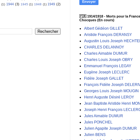
1944
(3)
1949
(2)
3
(1)
1945
(1)
1948
(1)
🇫🇷 1914/1918 - Morts pour la France
Chocques (En cours)
Albert Gédéon GILLET
Aristide François DERANSY
Augustin Louis Joseph HECHT
CHARLES DELANNOY
Charles Aimable DUMUR
Charles Louis Joseph OBRY
Emmanuel François LEGAY
Eugène Joseph LECLERC
Fidèle Joseph GALLET
François Fidèle Joseph DELERI
Georges Louis Joseph MOUGIN
Henri Auguste Désiré LEROY
Jean Baptiste Aristide Henri MO
Joseph Henri François LECLER
Jules Aimable DUMUR
Jules PONCHEL
Julien Agapite Joseph DUMUR
Julien BENS