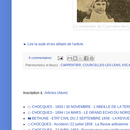
La centenaire de Courcelles-les
► Lire la suite et les détails de l'article
6 commentaires:
Patronyme(s) et lieu(x) :
CARPENTIER
,
COURCELLES-LES-LENS
,
ESC
Inscription à :
Articles (Atom)
🍊 CHOCQUES - 1850 / 30 NOVEMBRE - L'ABEILLE DE LA TE
🍊 CHOCQUES - 1894 / 14 MARS - LE GRAND ECHO DU NORD DE 
🚂 BETHUNE - ETAT CIVIL DU 2 SEPTEMBRE 1858 - LA REVU
🍊CHOCQUES - Accident / 22 juillet 1858 : La Revue artésienne : 
🍊 CHOCQUES - 22 AVRIL 1893 - Bagarre pour une vieille qu