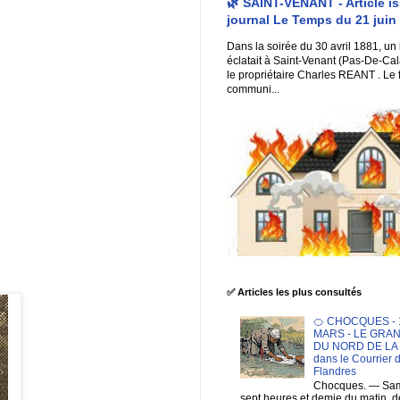
🌿 SAINT-VENANT - Article i
journal Le Temps du 21 juin
Dans la soirée du 30 avril 1881, un
éclatait à Saint-Venant (Pas-De-Cal
le propriétaire Charles REANT . Le 
communi...
✅ Articles les plus consultés
🍊 CHOCQUES - 1
MARS - LE GRA
DU NORD DE LA F
dans le Courrier 
Flandres
Chocques. — Sam
sept heures et demie du matin. 