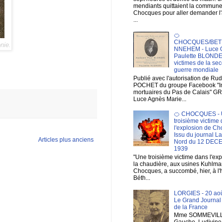
mendiants quittaient la commun
Chocques pour aller demander 
...
🍊
CHOCQUES/BET
nie.
NNEHEM - Luce 
Paulette BLONDE
victimes de la se
guerre mondiale
Publié avec l'autorisation de Ru
POCHET du groupe Facebook "
mortuaires du Pas de Calais" G
Luce Agnès Marie...
🍊 CHOCQUES - 
troisième victime
l'explosion de Ch
Issu du journal L
Articles plus anciens
Nord du 12 DE
1939
"Une troisième victime dans l'ex
la chaudière, aux usines Kuhlma
Chocques, a succombé, hier, à l'
Béth...
LORGIES - 20 aoû
Le Grand Journal
de la France
Mme SOMMEVILL
Gauche, Ludivine, 