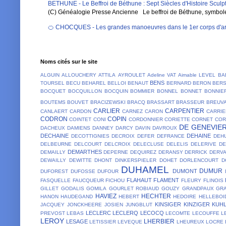
BETHUNE - Le Beffroi de Béthune : Sept Siècles d'Histoire Sculpt
(C) Généalogie Presse Ancienne Le beffroi de Béthune, symbole em
🍊 CHOCQUES - Les grandes manoeuvres dans le 1er corps d'ar
Noms cités sur le site
ALGUIN
ALLOUCHERY
ATTILA
AYROULET
Adeline VAT
Aimable LEVEL
BA
BENS
TOURSEL
BECU
BEHAREL
BELLOI
BENAUT
BERNARD
BERON
BER
BOCQUET
BOCQUILLON
BOCQUIN
BOMMIER
BONNEL
BONNET
BONNIE
BOUTEMS
BOUVET
BRACIZEWSKI
BRACQ
BRASSART
BRASSEUR
BREUV
CARLIER
CARPENTIER
CANLAERT
CARDON
CARNEZ
CARON
CARRIE
CODRON
COPIN
COINTET
CONI
CORDONNIER
CORIETTE
CORNET
COR
DE GENEVIE
DACHEUX
DAMIENS
DANNEY
DARCY
DAVIN
DAVROUX
DECHAINE
DEHAINE
DECOTTIGNIES
DECROIX
DEFER
DEFRANCE
DEH
DELBEURNE
DELCOURT
DELCROIX
DELECLUSE
DELELIS
DELERIVE
D
DEMARTHES
DEMAILLY
DEPERNE
DEQUIREZ
DERANSY
DERRICK
DERV
DEWAILLY
DEWITTE
DHONT
DINKERSPIELER
DOHET
DORLENCOURT
D
DUHAMEL
DUMUR
DUMONT
DUFOREST
DUFOSSE
DUFOUR
FLAHAUT
FLAMENT
FASQUELLE
FAUCQUEUR
FICHOU
FLEURY
FLINOIS
GILLET
GODALIS
GOMILA
GOURLET ROBIAUD
GOUZY
GRANDPAUX
GR
HAVIEZ
HECHTER
HANON
HAUDEGAND
HEBERT
HEDOIRE
HELLEBOI
KINSIGER
KINZIGER
KUH
JACQUEY
JONCKHEERE
JOSIEN
JUNGBLUT
LECLERC
LECLERQ
LECOCQ
PREVOST
LEBAS
LECOMTE
LECOUFFE
L
LEROY
LHERBIER
LESAGE
LETISSIER
LEVEQUE
LHEUREUX
LOCRE 