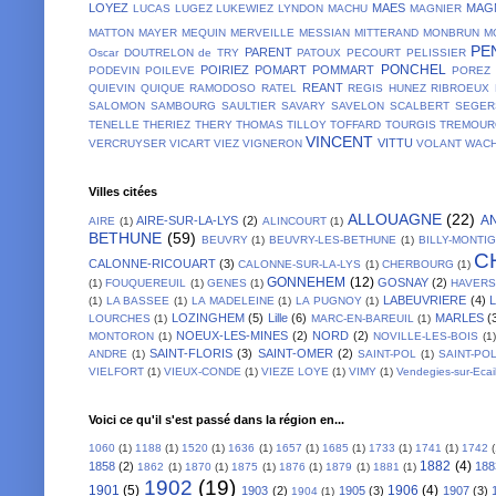
LOYEZ
MAES
MAG
LUCAS
LUGEZ
LUKEWIEZ
LYNDON
MACHU
MAGNIER
MATTON
MAYER
MEQUIN
MERVEILLE
MESSIAN
MITTERAND
MONBRUN
M
PE
PARENT
Oscar DOUTRELON de TRY
PATOUX
PECOURT
PELISSIER
PONCHEL
POIRIEZ
POMART
POMMART
PODEVIN
POILEVE
POREZ
REANT
QUIEVIN
QUIQUE
RAMODOSO
RATEL
REGIS HUNEZ
RIBROEUX
SALOMON
SAMBOURG
SAULTIER
SAVARY
SAVELON
SCALBERT
SEGER
TENELLE
THERIEZ
THERY
THOMAS
TILLOY
TOFFARD
TOURGIS
TREMOUR
VINCENT
VITTU
VERCRUYSER
VICART
VIEZ
VIGNERON
VOLANT
WACH
Villes citées
ALLOUAGNE
(22)
A
AIRE-SUR-LA-LYS
(2)
AIRE
(1)
ALINCOURT
(1)
BETHUNE
(59)
BEUVRY
(1)
BEUVRY-LES-BETHUNE
(1)
BILLY-MONTI
C
CALONNE-RICOUART
(3)
CALONNE-SUR-LA-LYS
(1)
CHERBOURG
(1)
GONNEHEM
(12)
GOSNAY
(2)
(1)
FOUQUEREUIL
(1)
GENES
(1)
HAVER
LABEUVRIERE
(4)
(1)
LA BASSEE
(1)
LA MADELEINE
(1)
LA PUGNOY
(1)
LOZINGHEM
(5)
Lille
(6)
MARLES
(
LOURCHES
(1)
MARC-EN-BAREUIL
(1)
NOEUX-LES-MINES
(2)
NORD
(2)
MONTORON
(1)
NOVILLE-LES-BOIS
(1)
SAINT-FLORIS
(3)
SAINT-OMER
(2)
ANDRE
(1)
SAINT-POL
(1)
SAINT-PO
VIELFORT
(1)
VIEUX-CONDE
(1)
VIEZE LOYE
(1)
VIMY
(1)
Vendegies-sur-Ecai
Voici ce qu'il s'est passé dans la région en...
1060
(1)
1188
(1)
1520
(1)
1636
(1)
1657
(1)
1685
(1)
1733
(1)
1741
(1)
1742
1882
(4)
1858
(2)
188
1862
(1)
1870
(1)
1875
(1)
1876
(1)
1879
(1)
1881
(1)
1902
(19)
1901
(5)
1906
(4)
1903
(2)
1905
(3)
1907
(3)
1904
(1)