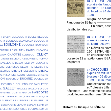
🚂 BETHUNE - Au
scolaire du Faub
Béthune - Le Gra
du Nord du 24 d
1938
Au groupe scolair
Faubourg de Béthune ----------------
------------------------ En photo, po
distribution des co...
🚂 BETHUNE - Un
ST
BAZIN
BEAUSSART
BECEL
BECQUE
correctionnelle - 
LARY
BLONDEL
BLONDIAUX
BOCQUART
du Nord - 26 avri
BOULOGNE
EZ
BOUQUET
BOURBON
Le Réveil du Nord 
CAMPION
BUTRUILLE
CALMEIN
CANDA
190 BETHUNE - 
CLERY
CHAVATTE
en correctionnell
VAUX
CLERBOUT
gosse de 12 ans, Alphonse ISBAE
Charles DELEU
D'ASSIGNIES
D'AUFFAY
les parent...
AEVELEARE
DEBAY
DEBRAY
DECAMPS
CHE
DELASSUS
DELATTRE
DELBARRE
🍊 CHOCQUES - 
DELRUE
DELVAL
DELRIVE
DELSERRE
explosion fait un 
DETAILLY
DEVILLERS
DEWAEGENAERE
blessés - 09 déc
SON
DUCATEZ
DUBURCQ
DUCELLIER
1939 - Le Journal
Une explosion fai
E
EVRARD
F. BELLENGUEZ
FAIDHERBE
et 7 blessés Lille,
GALLET
LL
GALLEZ
GALLOIS
GIGOT
décembre - Une violente explosio
HANICOTTE
 MAGNEZ
GUSTIN
GUYOT
produite, aujourd'hui, vers 16 heu
SART
ISBAERI
JACQUES DELPLANQUE
LAURENT
LE LIEPVRE
LE MAIEUR
LE
T
LENGAIGNE
LENOIR
LEPLAT
LERBIER
Histoire du Kiosque de Béthune
DE CLERCK
LOURCHES
LOURME
LOYER