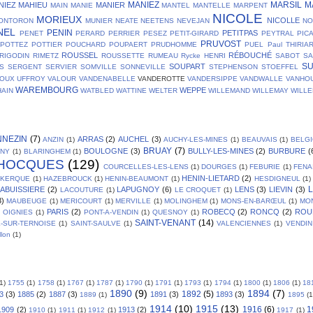
MANIEZ
MARSIL
M
NIEZ
MAHIEU
MANIER
MAIN
MANIE
MANTEL
MANTELLE
MARPENT
NICOLE
MORIEUX
NICOLLE
ONTORON
MUNIER
NEATE
NEETENS
NEVEJAN
NO
NEL
PENIN
PETITPAS
PENET
PERARD
PERRIER
PESEZ
PETIT-GIRARD
PEYTRAL
PIC
PRUVOST
POTTEZ
POTTIER
POUCHARD
POUPAERT
PRUDHOMME
PUEL
Paul THIRIA
ROUSSEL
RÉBOUCHÉ
RIGODIN
RIMETZ
ROUSSETTE
RUMEAU
Rycke HENRI
SABOT
SA
S
SOUPART
S
SERGENT
SERVIER
SOMVILLE
SONNEVILLE
STEPHENSON
STOEFFEL
OUX
UFFROY
VALOUR
VANDENABELLE
VANDEROTTE
VANDERSIPPE
VANDWALLE
VANHO
WAREMBOURG
WEPPE
AIN
WATBLED
WATTINE
WELTER
WILLEMAND
WILLEMAY
WILL
NNEZIN
(7)
ARRAS
(2)
AUCHEL
(3)
ANZIN
(1)
AUCHY-LES-MINES
(1)
BEAUVAIS
(1)
BELG
BRUAY
(7)
BOULOGNE
(3)
BULLY-LES-MINES
(2)
BURBURE
(
GNY
(1)
BLARINGHEM
(1)
HOCQUES
(129)
COURCELLES-LES-LENS
(1)
DOURGES
(1)
FEBURIE
(1)
FENA
HENIN-LIETARD
(2)
SKERQUE
(1)
HAZEBROUCK
(1)
HENIN-BEAUMONT
(1)
HESDIGNEUL
(1)
L
LABUISSIERE
(2)
LAPUGNOY
(6)
LENS
(3)
LIEVIN
(3)
LACOUTURE
(1)
LE CROQUET
(1)
3)
MAUBEUGE
(1)
MERICOURT
(1)
MERVILLE
(1)
MOLINGHEM
(1)
MONS-EN-BARŒUL
(1)
MO
PARIS
(2)
ROBECQ
(2)
RONCQ
(2)
ROU
OIGNIES
(1)
PONT-A-VENDIN
(1)
QUESNOY
(1)
SAINT-VENANT
(14)
L-SUR-TERNOISE
(1)
SAINT-SAULVE
(1)
VALENCIENNES
(1)
VENDIN
llon
(1)
(1)
1755
(1)
1758
(1)
1767
(1)
1787
(1)
1790
(1)
1791
(1)
1793
(1)
1794
(1)
1800
(1)
1806
(1)
18
1890
(9)
1894
(7)
1892
(5)
3
(3)
1885
(2)
1887
(3)
1891
(3)
1893
(3)
1889
(1)
1895
(1
1914
(10)
1915
(13)
1916
(6)
1
1909
(2)
1913
(2)
1910
(1)
1911
(1)
1912
(1)
1917
(1)