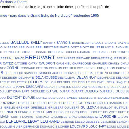
és dans la Pierre
blématique de la ville , a une histoire riche qui s'étend sur près de...
mée - paru dans le Grand Echo du Nord du 04 septembre 1905
BAILLEUL
BAILLY
BARROIS
ELENS
BARBRY
BAUDAILLER
BAUDET
BAUDRY
BAYNA
SOUX
BERTOU
BEUGIN
BIAREL
BIDOT
BIENFAIT
BIGODT
BIGOT
BILLET
BLANC
BLANDIN
B
RE
BONTIEUX
BOONE
BOSSART
BOUCHAIN
BOUCHER-CADART
BOULANGER
BOULINGU
BREUVART
BREUVARD
AERT
BREUWAERT
BREVARD
BREVART
BRIQUET
BURY
CATEZ
CAUDRON
R
CATOIRE
CATRY
CAUGNIEL
CHARBOGNE
CHARLIER
CHAULY
CHAU
CORNU
NEZ
COSSARD
COTTON
COURTIN
COUTIER
COY
CREPEL
CROQUISON
CUIGNET
RS
DE LENCQUESAING
DE MONCHEAUX
DE NOUVELLES
DE SAILLY
DE VERLOING
DEB
DELANNOY
DELAHOUSSE
U
DEKEISER
DELAHAYE
DELALLEAU
DELAPLACE
DELARO
DELIERS
ELERUE
DELETREZ
DELION
DELOBEL
DELOBELLE
DELOMEL
DELPLANQUE
DESCAMPS
AUX
DES CHAMPS
DESCARPENTRIES
DESCHAMPS
DESMETTRE
DESSAILLY
DUBOIS
DU VAL
DUBUIS
OUILLET
DRANSART
DROULEZ
DUBAR
DUBART
DUBREUIL
DUPONT
DUPUIS
DUO
DURIEZ
DUSAUSOIS
EMEME
ESCALBERT
ETAMEUR
EVERAER
FONTAINE
FOULON
FOUACHE
FOUBERT
FOUCART
FOUGERE
FOURNIER
FRANCOIS
GA
GUILLEMAN
AS
GRELIN
GRENIER
GRESELLE
GRIMBERT
GUILBERT
GUILLOT
GUSTAVE
HENNION
HIMBLOT
D
HENRON
HERNU
HIOLET
HOCQ
HOEL
HOGUET
HOLVOET
HUET
I
LAROCHE
LMANN
KURTH
LAMIAUT
LAMIAUX
LAMORILLE
LANG
LANGLUMETZ
LASON
LEFEBVRE
LEGRAND
LEGAY
ECU
LEJEUNE
LELEU
LEMESSE
LEMOISNE
LEMOR
LOUCHARD
LOUCHART
BOULLENGUIER DEFRANCE DUSAUSOIS
LOHIER
LOUIS
LOUIS 