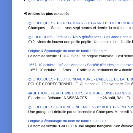
📢 Articles les plus consultés
🍊 CHOCQUES - 1894 / 14 MARS - LE GRAND ECHO DU NORD DE 
Chocques. — Samedi, vers sept heures et demie du matin. deux 
🍊CHOCQUES - Famille BENS 5 générations - Le Grand Echo du
🛈 Je viens de trouver une petite pépite.. Une photo de la famille 
Origine & étymologie du nom de famille "Dubois"
Le nom de famille " DUBOIS " a une origine française. Il est dérivé de
1657, 10 octobre - tiré des Annales / Société d'études de la pro
1657, 10 octobre. — Arras. — Codicille au testament de « damle Ba
🍊 CHOCQUES - 1850 / 30 NOVEMBRE - L'ABEILLE DE LA TE
POLICE CORRECTIONNELLE . Audience du 29 novembre. Ont été 
🚂 BETHUNE - ETAT CIVIL DU 2 SEPTEMBRE 1858 - LA REVU
État civil de Béthune NAISSANCES . — Le 26 août, BAILLEUL , Au
🍊 CHOCQUES/BETHUNE - INCENDIES - 02 AOUT 1951 du jou
Une grange est détruite par un incendie à Chocques. Mercredi à 0
Origine & étymologie du nom de famille GALLET
Le nom de famille "GALLET" a une origine française. Son étymologi