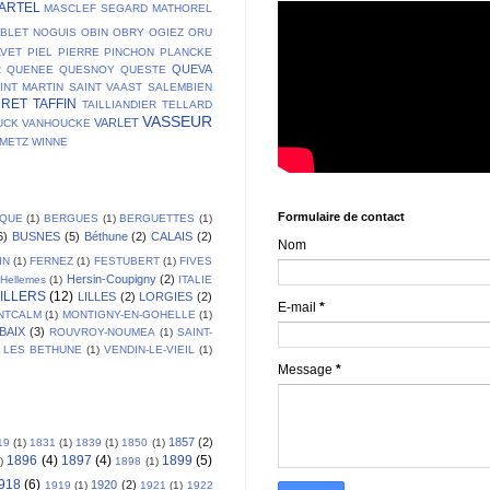
ARTEL
MASCLEF SEGARD
MATHOREL
BLET
NOGUIS
OBIN
OBRY
OGIEZ
ORU
AVET
PIEL
PIERRE
PINCHON
PLANCKE
QUEVA
R
QUENEE
QUESNOY
QUESTE
INT MARTIN
SAINT VAAST
SALEMBIEN
URET
TAFFIN
TAILLIANDIER
TELLARD
VASSEUR
VARLET
UCK
VANHOUCKE
EMETZ
WINNE
Formulaire de contact
IQUE
(1)
BERGUES
(1)
BERGUETTES
(1)
6)
BUSNES
(5)
Béthune
(2)
CALAIS
(2)
Nom
IN
(1)
FERNEZ
(1)
FESTUBERT
(1)
FIVES
Hersin-Coupigny
(2)
Hellemes
(1)
ITALIE
ILLERS
(12)
LILLES
(2)
LORGIES
(2)
E-mail
*
NTCALM
(1)
MONTIGNY-EN-GOHELLE
(1)
BAIX
(3)
ROUVROY-NOUMEA
(1)
SAINT-
 LES BETHUNE
(1)
VENDIN-LE-VIEIL
(1)
Message
*
1857
(2)
19
(1)
1831
(1)
1839
(1)
1850
(1)
1896
(4)
1897
(4)
1899
(5)
)
1898
(1)
918
(6)
1920
(2)
1919
(1)
1921
(1)
1922