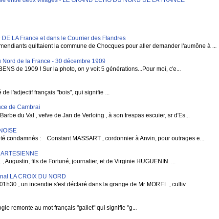
LA France et dans le Courrier des Flandres
mendiants quittaient la commune de Chocques pour aller demander l'aumône à ...
 Nord de la France - 30 décembre 1909
BENS de 1909 ! Sur la photo, on y voit 5 générations...Pour moi, c'e...
 l'adjectif français "bois", qui signifie ...
vince de Cambrai
rbe du Val , vefve de Jan de Verloing , à son trespas escuier, sr d'Es...
RNOISE
condamnés : Constant MASSART , cordonnier à Anvin, pour outrages e...
E ARTESIENNE
gustin, fils de Fortuné, journalier, et de Virginie HUGUENIN. ...
rnal LA CROIX DU NORD
1h30 , un incendie s'est déclaré dans la grange de Mr MOREL , cultiv...
e remonte au mot français "gallet" qui signifie "g...