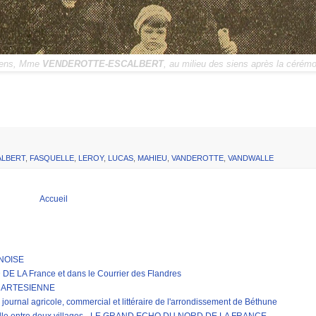
-Lens, Mme
VENDEROTTE-ESCALBERT
, au milieu des siens après la cérémo
ALBERT
,
FASQUELLE
,
LEROY
,
LUCAS
,
MAHIEU
,
VANDEROTTE
,
VANDWALLE
Accueil
RNOISE
LA France et dans le Courrier des Flandres
E ARTESIENNE
journal agricole, commercial et littéraire de l'arrondissement de Béthune
erelle entre deux villages - LE GRAND ECHO DU NORD DE LA FRANCE