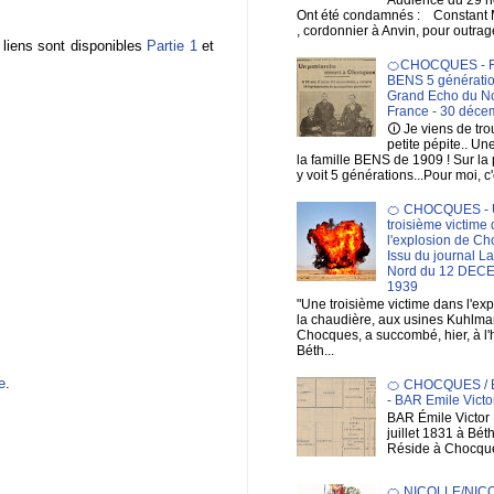
Ont été condamnés : Constan
, cordonnier à Anvin, pour outrage
 liens sont disponibles
Partie 1
et
🍊CHOCQUES - F
BENS 5 génératio
Grand Echo du No
France - 30 déce
🛈 Je viens de tr
petite pépite.. Un
la famille BENS de 1909 ! Sur la
y voit 5 générations...Pour moi, c'
🍊 CHOCQUES - 
troisième victime
l'explosion de Ch
Issu du journal L
Nord du 12 DE
1939
"Une troisième victime dans l'ex
la chaudière, aux usines Kuhlma
Chocques, a succombé, hier, à l'
Béth...
e
.
🍊 CHOCQUES /
- BAR Emile Victo
BAR Émile Victor 
juillet 1831 à Bé
Réside à Chocqu
🍊 NICOLLE/NIC