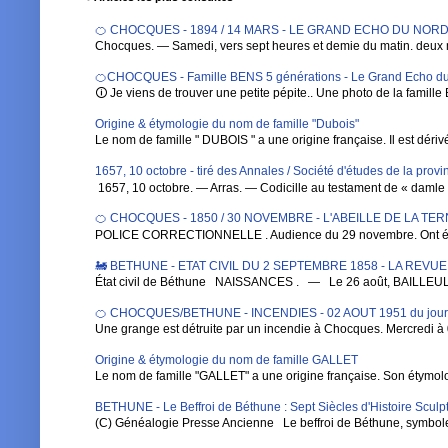
🍊 CHOCQUES - 1894 / 14 MARS - LE GRAND ECHO DU NORD DE 
Chocques. — Samedi, vers sept heures et demie du matin. deux 
🍊CHOCQUES - Famille BENS 5 générations - Le Grand Echo du
🛈 Je viens de trouver une petite pépite.. Une photo de la famille 
Origine & étymologie du nom de famille "Dubois"
Le nom de famille " DUBOIS " a une origine française. Il est dérivé de
1657, 10 octobre - tiré des Annales / Société d'études de la pro
1657, 10 octobre. — Arras. — Codicille au testament de « damle Ba
🍊 CHOCQUES - 1850 / 30 NOVEMBRE - L'ABEILLE DE LA TE
POLICE CORRECTIONNELLE . Audience du 29 novembre. Ont été 
🚂 BETHUNE - ETAT CIVIL DU 2 SEPTEMBRE 1858 - LA REVU
État civil de Béthune NAISSANCES . — Le 26 août, BAILLEUL , Au
🍊 CHOCQUES/BETHUNE - INCENDIES - 02 AOUT 1951 du jou
Une grange est détruite par un incendie à Chocques. Mercredi à 0
Origine & étymologie du nom de famille GALLET
Le nom de famille "GALLET" a une origine française. Son étymologi
BETHUNE - Le Beffroi de Béthune : Sept Siècles d'Histoire Sculpt
(C) Généalogie Presse Ancienne Le beffroi de Béthune, symbole em