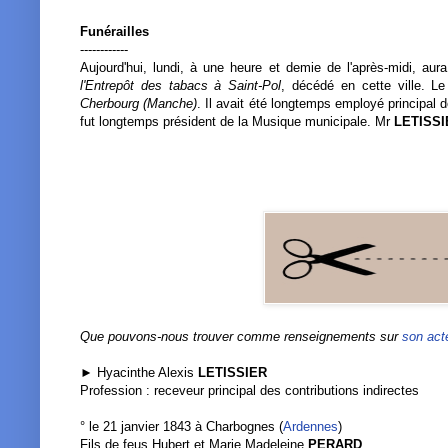
Funérailles
------------
Aujourd'hui, lundi, à une heure et demie de l'après-midi, aur
l'Entrepôt des tabacs à Saint-Pol
, décédé en cette ville. L
Cherbourg (Manche)
. Il avait été longtemps employé principal
fut longtemps président de la Musique municipale. Mr
LETISS
Que pouvons-nous trouver comme renseignements sur
son act
► Hyacinthe Alexis
LETISSIER
Profession : receveur principal des contributions indirectes
° le 21 janvier 1843 à Charbognes (
Ardennes
)
Fils de feus Hubert et Marie Madeleine
PERARD