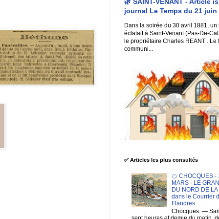
🌿 SAINT-VENANT - Article i
journal Le Temps du 21 juin
Dans la soirée du 30 avril 1881, un
éclatait à Saint-Venant (Pas-De-Cal
le propriétaire Charles REANT . Le 
communi...
✅ Articles les plus consultés
🍊 CHOCQUES - 1
MARS - LE GRA
DU NORD DE LA F
dans le Courrier 
Flandres
Chocques. — Sam
sept heures et demie du matin. 