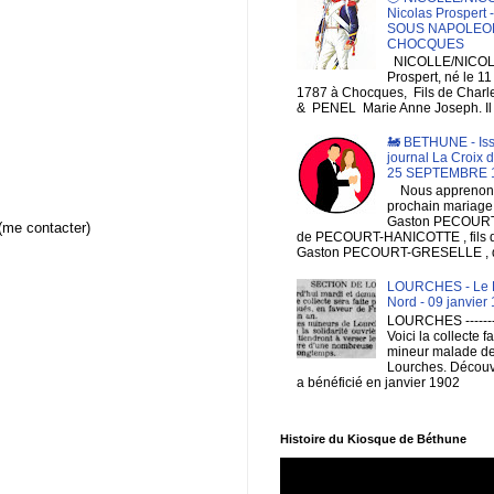
Nicolas Prospert
SOUS NAPOLEON
CHOCQUES
NICOLLE/NICOL
Prospert, né le 1
1787 à Chocques, Fils de Charl
& PENEL Marie Anne Joseph. Il e
🚂 BETHUNE - Is
journal La Croix 
25 SEPTEMBRE 
Nous apprenons
prochain mariage
Gaston PECOURT , 
(me contacter)
de PECOURT-HANICOTTE , fils
Gaston PECOURT-GRESELLE , de
LOURCHES - Le R
Nord - 09 janvier
LOURCHES --------
Voici la collecte f
mineur malade d
Lourches. Découv
a bénéficié en janvier 1902
Histoire du Kiosque de Béthune