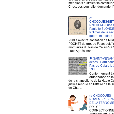
mendiants quittaient la commun
Chocques pour aller demander 
...
🍊
CHOCQUES/BET
NNEHEM - Luce 
Paulette BLONDE
victimes de la se
guerre mondiale
Publié avec l'autorisation de Ru
POCHET du groupe Facebook "
mortuaires du Pas de Calais" G
Luce Agnès Marie...
🌳 SAINT-VENANT 
décès - Paru dans
Pas-de-Calais le 1
1906
Conformément à 
ordonnance de la 
de la chancellerie de la Haute C
justice rendue en l'affaire de la 
de Char...
🍊 CHOCQUES - 1
NOVEMBRE - L'A
DE LA TERNOIS
POLICE
CORRECTIONNEL
Audience du 29 