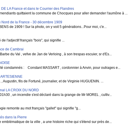
LA France et dans le Courrier des Flandres
mendiants quittaient la commune de Chocques pour aller demander l'aumône à ...
 Nord de la France - 30 décembre 1909
BENS de 1909 ! Sur la photo, on y voit 5 générations...Pour moi, c'e...
 l'adjectif français "bois", qui signifie ...
vince de Cambrai
rbe du Val , vefve de Jan de Verloing , à son trespas escuier, sr d'Es...
RNOISE
condamnés : Constant MASSART , cordonnier à Anvin, pour outrages e...
E ARTESIENNE
gustin, fils de Fortuné, journalier, et de Virginie HUGUENIN. ...
rnal LA CROIX DU NORD
1h30 , un incendie s'est déclaré dans la grange de Mr MOREL , cultiv...
e remonte au mot français "gallet" qui signifie "g...
és dans la Pierre
blématique de la ville , a une histoire riche qui s'étend sur près de...