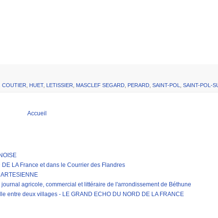
,
COUTIER
,
HUET
,
LETISSIER
,
MASCLEF SEGARD
,
PERARD
,
SAINT-POL
,
SAINT-POL-S
Accueil
RNOISE
LA France et dans le Courrier des Flandres
E ARTESIENNE
journal agricole, commercial et littéraire de l'arrondissement de Béthune
erelle entre deux villages - LE GRAND ECHO DU NORD DE LA FRANCE