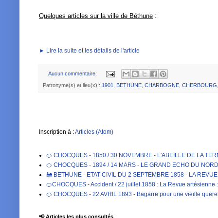
Quelques articles sur la ville de Béthune
:
► Lire la suite et les détails de l'article
Aucun commentaire:
Patronyme(s) et lieu(x) :
1901
,
BETHUNE
,
CHARBOGNE
,
CHERBOURG
Inscription à :
Articles (Atom)
🍊 CHOCQUES - 1850 / 30 NOVEMBRE - L'ABEILLE DE LA TE
🍊 CHOCQUES - 1894 / 14 MARS - LE GRAND ECHO DU NORD DE 
🚂 BETHUNE - ETAT CIVIL DU 2 SEPTEMBRE 1858 - LA REVU
🍊CHOCQUES - Accident / 22 juillet 1858 : La Revue artésienne : 
🍊 CHOCQUES - 22 AVRIL 1893 - Bagarre pour une vieille qu
📢 Articles les plus consultés