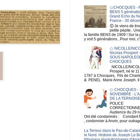
🍊CHOCQUES - F
BENS 5 génératio
Grand Echo du No
France - 30 déce
🛈 Je viens de tr
petite pépite.. Un
la famille BENS de 1909 ! Sur la
y voit 5 générations...Pour moi, c'
🍊 NICOLLE/NIC
Nicolas Prospert
SOUS NAPOLEON
CHOCQUES
NICOLLE/NICOL
Prospert, né le 1
1787 à Chocques, Fils de Charl
& PENEL Marie Anne Joseph. Il e
🍊 CHOCQUES - 1
NOVEMBRE - L'A
DE LA TERNOIS
POLICE
CORRECTIONNEL
Audience du 29 
Ont été condamnés : Constan
, cordonnier à Anvin, pour outrage
La Terreur dans le Pas-de-Calais
le Nord. Histoire de Joseph Le B
tribunaux révolutionnaires d'Arra