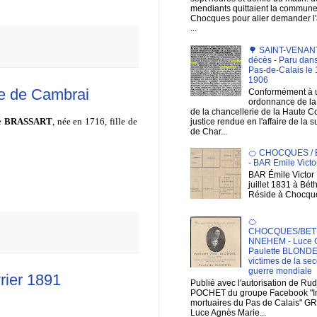
mendiants quittaient la commun
Chocques pour aller demander 
...
🌳 SAINT-VENANT 
décès - Paru dans
Pas-de-Calais le 1
1906
le de Cambrai
Conformément à 
ordonnance de la 
de la chancellerie de la Haute C
e
BRASSART
, née en 1716, fille de
justice rendue en l'affaire de la 
de Char...
🍊 CHOCQUES /
- BAR Emile Victo
BAR Émile Victor 
juillet 1831 à Bé
Réside à Chocqu
🍊
CHOCQUES/BET
NNEHEM - Luce 
Paulette BLONDE
victimes de la se
guerre mondiale
rier 1891
Publié avec l'autorisation de Ru
POCHET du groupe Facebook "
mortuaires du Pas de Calais" G
Luce Agnès Marie...