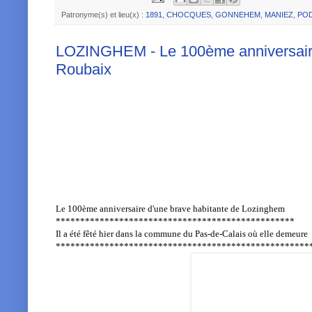
Patronyme(s) et lieu(x) :
1891
,
CHOCQUES
,
GONNEHEM
,
MANIEZ
,
POD
LOZINGHEM - Le 100ème anniversaire d
Roubaix
Le 100ème anniversaire d'une brave habitante de Lozinghem
*************************************************
Il a été fêté hier dans la commune du Pas-de-Calais où elle demeure
****************************************************