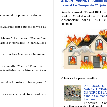
🌿 SAINT-VENANT - Article i
journal Le Temps du 21 juin
Dans la soirée du 30 avril 1881, un
ependant, il est possible de donner
éclatait à Saint-Venant (Pas-De-Cal
le propriétaire Charles REANT . Le 
communi...
ronymiques sont souvent dérivés du
 "Manuel". Le prénom "Manuel" est
gnols et portugais, en particulier à
lle dont l'ancêtre portait le prénom
 votre famille "Maniez". Pour obtenir
es familiales ou de faire appel à des
✅ Articles les plus consultés
ent être fournies sur les régions où
🍊 CHOCQUES - 1
MARS - LE GRA
DU NORD DE LA F
es régions peuvent être considérées
dans le Courrier 
Flandres
Chocques. — Sam
sept heures et demie du matin. 