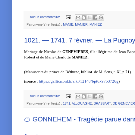
Aucun commentaire:
Patronyme(s) et lieu(x) :
MANIE
,
MANIER
,
MANIEZ
1021. — 1741, 7 février. — La Pugnoy 
Mariage de Nicolas de
GENEVIERES
, fils illégitime de Jean Ba
Robert et de Marie Charlotte
MANIEZ
.
(Manuscrits du prince de Béthune, bibliot. de M. Sens, t. XI, p.71).
(source :
https://gallica.bnf.fr/ark:/12148/bpt6k9753726g
)
Aucun commentaire:
Patronyme(s) et lieu(x) :
1741
,
ALLOUAGNE
,
BRASSART
,
DE GENEVIE
🍊 GONNEHEM - Tragédie parue dans l