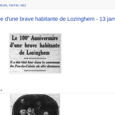
EVIN
,
TAFFIN
,
VIEZ
'une brave habitante de Lozinghem - 13 janvi
**