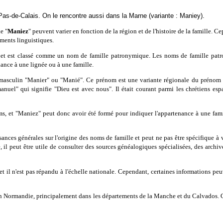
Pas-de-Calais. On le rencontre aussi dans la Marne (variante : Maniey).
e "
Maniez
" peuvent varier en fonction de la région et de l'histoire de la famille. C
éments linguistiques.
e et est classé comme un nom de famille patronymique. Les noms de famille pat
ance à une lignée ou à une famille.
masculin "Manier" ou "Manié". Ce prénom est une variante régionale du prénom
uel" qui signifie "Dieu est avec nous". Il était courant parmi les chrétiens espa
ms, et "Maniez" peut donc avoir été formé pour indiquer l'appartenance à une fami
sances générales sur l'origine des noms de famille et peut ne pas être spécifique à
, il peut être utile de consulter des sources généalogiques spécialisées, des archiv
 il n'est pas répandu à l'échelle nationale. Cependant, certaines informations peuv
en Normandie, principalement dans les départements de la Manche et du Calvados. C