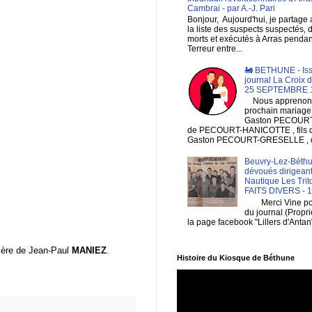
Cambrai - par A.-J. Pari
Bonjour, Aujourd'hui, je partage
la liste des suspects suspectés, 
morts et exécutés à Arras pendan
Terreur entre...
🚂 BETHUNE - Is
journal La Croix 
25 SEPTEMBRE 
Nous apprenons
prochain mariage
Gaston PECOURT , 
de PECOURT-HANICOTTE , fils
Gaston PECOURT-GRESELLE , de
Beuvry-Lez-Béthu
dévoués dirigeant
Nautique Les Trit
FAITS DIVERS - 
Merci Vine pour 
du journal (Propri
la page facebook "Lillers d'Antan
d-mère de Jean-Paul
MANIEZ
.
Histoire du Kiosque de Béthune