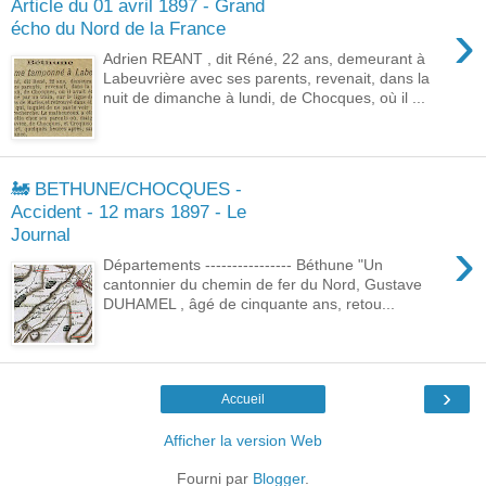
Article du 01 avril 1897 - Grand
›
écho du Nord de la France
Adrien REANT , dit Réné, 22 ans, demeurant à
Labeuvrière avec ses parents, revenait, dans la
nuit de dimanche à lundi, de Chocques, où il ...
🚂 BETHUNE/CHOCQUES -
Accident - 12 mars 1897 - Le
Journal
›
Départements ---------------- Béthune "Un
cantonnier du chemin de fer du Nord, Gustave
DUHAMEL , âgé de cinquante ans, retou...
›
Accueil
Afficher la version Web
Fourni par
Blogger
.