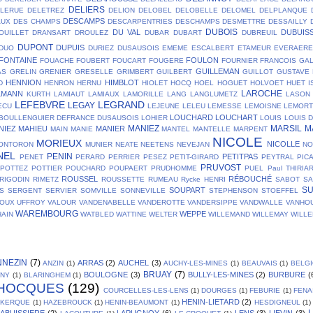
DELIERS
ELERUE
DELETREZ
DELION
DELOBEL
DELOBELLE
DELOMEL
DELPLANQUE
DESCAMPS
AUX
DES CHAMPS
DESCARPENTRIES
DESCHAMPS
DESMETTRE
DESSAILLY
DUBOIS
DU VAL
DUBUIS
OUILLET
DRANSART
DROULEZ
DUBAR
DUBART
DUBREUIL
DUPONT
DUPUIS
DUO
DURIEZ
DUSAUSOIS
EMEME
ESCALBERT
ETAMEUR
EVERAER
FONTAINE
FOULON
FOUACHE
FOUBERT
FOUCART
FOUGERE
FOURNIER
FRANCOIS
GA
GUILLEMAN
AS
GRELIN
GRENIER
GRESELLE
GRIMBERT
GUILBERT
GUILLOT
GUSTAVE
HENNION
HIMBLOT
D
HENRON
HERNU
HIOLET
HOCQ
HOEL
HOGUET
HOLVOET
HUET
I
LAROCHE
LMANN
KURTH
LAMIAUT
LAMIAUX
LAMORILLE
LANG
LANGLUMETZ
LASON
LEFEBVRE
LEGRAND
LEGAY
ECU
LEJEUNE
LELEU
LEMESSE
LEMOISNE
LEMOR
LOUCHARD
LOUCHART
BOULLENGUIER DEFRANCE DUSAUSOIS
LOHIER
LOUIS
LOUIS 
MANIEZ
MARSIL
M
NIEZ
MAHIEU
MANIER
MAIN
MANIE
MANTEL
MANTELLE
MARPENT
NICOLE
MORIEUX
NICOLLE
ONTORON
MUNIER
NEATE
NEETENS
NEVEJAN
NO
NEL
PENIN
PETITPAS
PENET
PERARD
PERRIER
PESEZ
PETIT-GIRARD
PEYTRAL
PIC
PRUVOST
POTTEZ
POTTIER
POUCHARD
POUPAERT
PRUDHOMME
PUEL
Paul THIRIA
ROUSSEL
RÉBOUCHÉ
RIGODIN
RIMETZ
ROUSSETTE
RUMEAU
Rycke HENRI
SABOT
SA
S
SOUPART
S
SERGENT
SERVIER
SOMVILLE
SONNEVILLE
STEPHENSON
STOEFFEL
OUX
UFFROY
VALOUR
VANDENABELLE
VANDEROTTE
VANDERSIPPE
VANDWALLE
VANHO
WAREMBOURG
WEPPE
AIN
WATBLED
WATTINE
WELTER
WILLEMAND
WILLEMAY
WILL
NNEZIN
(7)
ARRAS
(2)
AUCHEL
(3)
ANZIN
(1)
AUCHY-LES-MINES
(1)
BEAUVAIS
(1)
BELG
BRUAY
(7)
BOULOGNE
(3)
BULLY-LES-MINES
(2)
BURBURE
(
GNY
(1)
BLARINGHEM
(1)
HOCQUES
(129)
COURCELLES-LES-LENS
(1)
DOURGES
(1)
FEBURIE
(1)
FENA
HENIN-LIETARD
(2)
SKERQUE
(1)
HAZEBROUCK
(1)
HENIN-BEAUMONT
(1)
HESDIGNEUL
(1)
L
LABUISSIERE
(2)
LAPUGNOY
(6)
LENS
(3)
LIEVIN
(3)