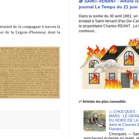
🌿 SAINT-VENANT - Article i
journal Le Temps du 21 juin
Dans la soirée du 30 avril 1881, un
éclatait à Saint-Venant (Pas-De-Cal
le propriétaire Charles REANT . Le 
tionnel de la compagnie à travers la
communi...
lier de la Légion d'honneur, dont la
✅ Articles les plus consultés
🍊 CHOCQUES - 1
MARS - LE GRA
DU NORD DE LA F
dans le Courrier 
Flandres
Chocques. — Sam
sept heures et demie du matin. 