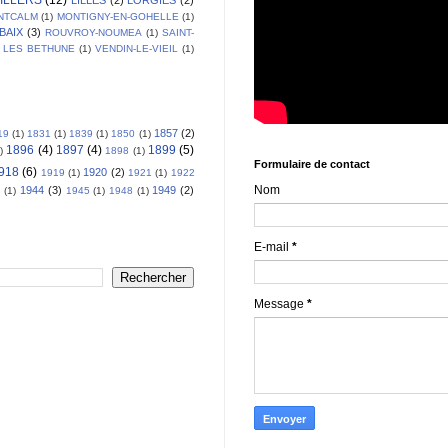
NTCALM
(1)
MONTIGNY-EN-GOHELLE
(1)
BAIX
(3)
ROUVROY-NOUMEA
(1)
SAINT-
 LES BETHUNE
(1)
VENDIN-LE-VIEIL
(1)
1857
(2)
19
(1)
1831
(1)
1839
(1)
1850
(1)
1896
(4)
1897
(4)
1899
(5)
)
1898
(1)
Formulaire de contact
918
(6)
1920
(2)
1919
(1)
1921
(1)
1922
Nom
1944
(3)
1949
(2)
3
(1)
1945
(1)
1948
(1)
E-mail
*
Message
*