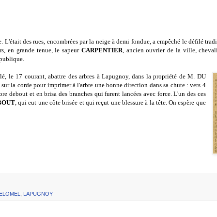
 L'était des rues, encombrées par la neige à demi fondue, a empêché le défilé tradi
ers, en grande tenue, le sapeur
CARPENTIER
, ancien ouvrier de la ville, cheva
 publique.
llé, le 17 courant, abattre des arbres à Lapugnoy, dans la propriété de M. DU
nt sur la corde pour imprimer à l'arbre une bonne direction dans sa chute : vers 4
ore debout et en brisa des branches qui furent lancées avec force. L'un des ces
BOUT
, qui eut une côte brisée et qui reçut une blessure à la tête. On espère que
ELOMEL
,
LAPUGNOY