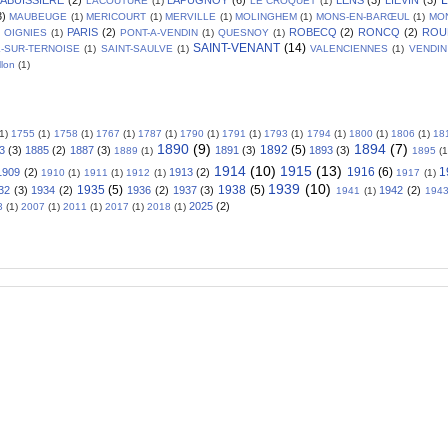
LACOUTURE
(1)
LE CROQUET
(1)
3)
MAUBEUGE
(1)
MERICOURT
(1)
MERVILLE
(1)
MOLINGHEM
(1)
MONS-EN-BARŒUL
(1)
MO
PARIS
(2)
ROBECQ
(2)
RONCQ
(2)
ROU
OIGNIES
(1)
PONT-A-VENDIN
(1)
QUESNOY
(1)
SAINT-VENANT
(14)
L-SUR-TERNOISE
(1)
SAINT-SAULVE
(1)
VALENCIENNES
(1)
VENDIN
llon
(1)
(1)
1755
(1)
1758
(1)
1767
(1)
1787
(1)
1790
(1)
1791
(1)
1793
(1)
1794
(1)
1800
(1)
1806
(1)
18
1890
(9)
1894
(7)
1892
(5)
3
(3)
1885
(2)
1887
(3)
1891
(3)
1893
(3)
1889
(1)
1895
(1
1914
(10)
1915
(13)
1916
(6)
1
1909
(2)
1913
(2)
1910
(1)
1911
(1)
1912
(1)
1917
(1)
1939
(10)
1935
(5)
1938
(5)
32
(3)
1934
(2)
1936
(2)
1937
(3)
1942
(2)
1941
(1)
194
2025
(2)
3
(1)
2007
(1)
2011
(1)
2017
(1)
2018
(1)