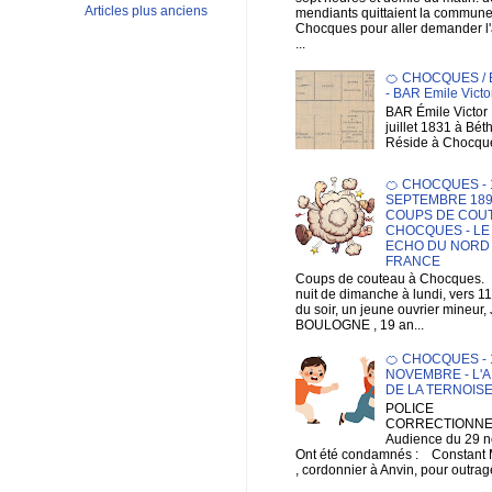
Articles plus anciens
mendiants quittaient la commun
Chocques pour aller demander 
...
🍊 CHOCQUES /
- BAR Emile Victo
BAR Émile Victor 
juillet 1831 à Bé
Réside à Chocqu
🍊 CHOCQUES - 
SEPTEMBRE 189
COUPS DE COUT
CHOCQUES - LE
ECHO DU NORD 
FRANCE
Coups de couteau à Chocques.
nuit de dimanche à lundi, vers 1
du soir, un jeune ouvrier mineur,
BOULOGNE , 19 an...
🍊 CHOCQUES - 1
NOVEMBRE - L'A
DE LA TERNOIS
POLICE
CORRECTIONNEL
Audience du 29 
Ont été condamnés : Constan
, cordonnier à Anvin, pour outrage