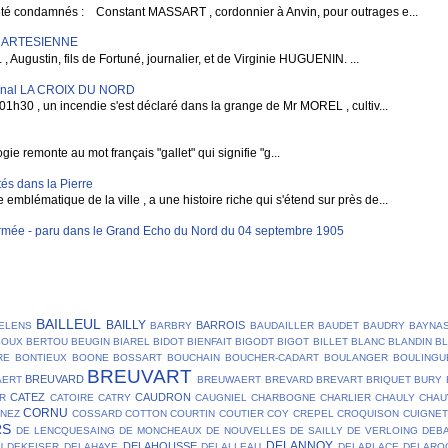
condamnés : Constant MASSART , cordonnier à Anvin, pour outrages e...
E ARTESIENNE
gustin, fils de Fortuné, journalier, et de Virginie HUGUENIN. ...
rnal LA CROIX DU NORD
1h30 , un incendie s'est déclaré dans la grange de Mr MOREL , cultiv...
e remonte au mot français "gallet" qui signifie "g...
és dans la Pierre
blématique de la ville , a une histoire riche qui s'étend sur près de...
mée - paru dans le Grand Echo du Nord du 04 septembre 1905
BAILLEUL
BAILLY
BARROIS
ELENS
BARBRY
BAUDAILLER
BAUDET
BAUDRY
BAYNA
SOUX
BERTOU
BEUGIN
BIAREL
BIDOT
BIENFAIT
BIGODT
BIGOT
BILLET
BLANC
BLANDIN
B
RE
BONTIEUX
BOONE
BOSSART
BOUCHAIN
BOUCHER-CADART
BOULANGER
BOULINGU
BREUVART
BREUVARD
AERT
BREUWAERT
BREVARD
BREVART
BRIQUET
BURY
CATEZ
CAUDRON
R
CATOIRE
CATRY
CAUGNIEL
CHARBOGNE
CHARLIER
CHAULY
CHAU
CORNU
NEZ
COSSARD
COTTON
COURTIN
COUTIER
COY
CREPEL
CROQUISON
CUIGNET
RS
DE LENCQUESAING
DE MONCHEAUX
DE NOUVELLES
DE SAILLY
DE VERLOING
DEB
DELANNOY
DELAHOUSSE
U
DEKEISER
DELAHAYE
DELALLEAU
DELAPLACE
DELARO