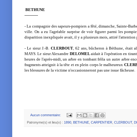
BETHUNE
-----------
- La compagnie des sapeurs-pompiers a fêté, dimanche, Sainte-Barbe.
ville. On a eu l'agréable surprise de voir figurer parmi les pompi
disparition inexpliquée avait, il y a plusieurs mois, attiré l'attention
- Le sieur J.-B.
CLERBOUT
, 62 ans, bûcheron à Béthune, était a
MAYS. Le sieur Alexandre
DELOMEL
aidait à l'opération en tira
heures de l'après-midi, un arbre en tombant frôla un autre arbre enc
fragments atteignit à la tête et en plein corps le malheureux
CLER
les blessures de la victime n'occasionneront pas une issue fâcheuse.
Aucun commentaire:
Patronyme(s) et lieu(x) :
1890
,
BETHUNE
,
CARPENTIER
,
CLERBOUT
,
D