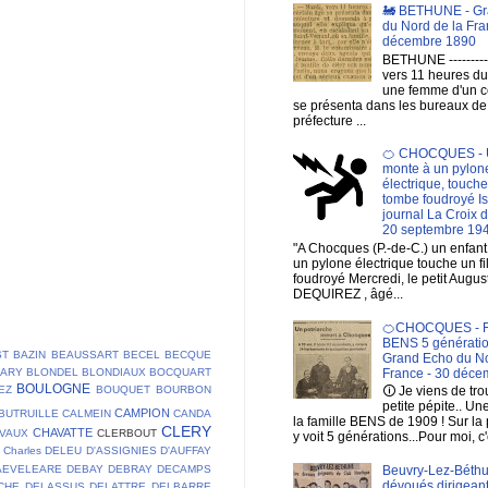
🚂 BETHUNE - Gr
du Nord de la Fra
décembre 1890
BETHUNE ----------
vers 11 heures du
une femme d'un c
se présenta dans les bureaux de
préfecture ...
🍊 CHOCQUES - U
monte à un pylon
électrique, touche 
tombe foudroyé I
journal La Croix 
20 septembre 19
"A Chocques (P.-de-C.) un enfan
un pylone électrique touche un fi
foudroyé Mercredi, le petit Augus
DEQUIREZ , âgé...
🍊CHOCQUES - F
BENS 5 génératio
ST
BAZIN
BEAUSSART
BECEL
BECQUE
Grand Echo du No
France - 30 déce
LARY
BLONDEL
BLONDIAUX
BOCQUART
BOULOGNE
EZ
BOUQUET
BOURBON
🛈 Je viens de tr
petite pépite.. Un
CAMPION
BUTRUILLE
CALMEIN
CANDA
la famille BENS de 1909 ! Sur la
CLERY
CHAVATTE
VAUX
CLERBOUT
y voit 5 générations...Pour moi, c'
Charles DELEU
D'ASSIGNIES
D'AUFFAY
Beuvry-Lez-Béthu
AEVELEARE
DEBAY
DEBRAY
DECAMPS
dévoués dirigeant
CHE
DELASSUS
DELATTRE
DELBARRE