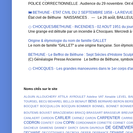
POLICE CORRECTIONNELLE . Audience du 29 novembre. Ont été 
🚂 BETHUNE - ETAT CIVIL DU 2 SEPTEMBRE 1858 - LA REVU
État civil de Béthune NAISSANCES . — Le 26 août, BAILLEUL , Au
🍊 CHOCQUES/BETHUNE - INCENDIES - 02 AOUT 1951 du jou
Une grange est détruite par un incendie à Chocques. Mercredi à 0
Origine & étymologie du nom de famille GALLET
Le nom de famille "GALLET" a une origine française. Son étymologi
BETHUNE - Le Beffroi de Béthune : Sept Siècles d'Histoire Sculpt
(C) Généalogie Presse Ancienne Le beffroi de Béthune, symbole em
🍊 CHOCQUES - Les grandes manoeuvres dans le 1er corps d'ar
Noms cités sur le site
ALGUIN
ALLOUCHERY
ATTILA
AYROULET
Adeline VAT
Aimable LEVEL
BA
BENS
TOURSEL
BECU
BEHAREL
BELLOI
BENAUT
BERNARD
BERON
BER
BOCQUET
BOCQUILLON
BOCQUIN
BOMMIER
BONNEL
BONNET
BONNIE
BOUTEMS
BOUVET
BRACIZEWSKI
BRACQ
BRASSART
BRASSEUR
BREUV
CARLIER
CARPENTIER
CANLAERT
CARDON
CARNEZ
CARON
CARRIE
CODRON
COPIN
COINTET
CONI
CORDONNIER
CORIETTE
CORNET
COR
DE GENEVIE
DACHEUX
DAMIENS
DANNEY
DARCY
DAVIN
DAVROUX
DECHAINE
DEHAINE
DECOTTIGNIES
DECROIX
DEFER
DEFRANCE
DEH