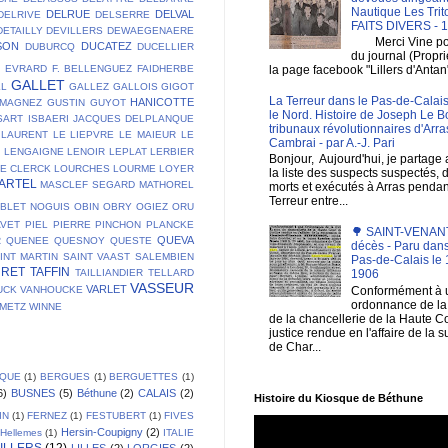
Nautique Les Trit
DELRUE
DELVAL
DELRIVE
DELSERRE
FAITS DIVERS - 
DETAILLY
DEVILLERS
DEWAEGENAERE
Merci Vine pour 
SON
DUCATEZ
DUBURCQ
DUCELLIER
du journal (Propri
E
EVRARD
F. BELLENGUEZ
FAIDHERBE
la page facebook "Lillers d'Antan
GALLET
LL
GALLEZ
GALLOIS
GIGOT
La Terreur dans le Pas-de-Calais
HANICOTTE
 MAGNEZ
GUSTIN
GUYOT
le Nord. Histoire de Joseph Le B
SART
ISBAERI
JACQUES DELPLANQUE
tribunaux révolutionnaires d'Arra
LAURENT
LE LIEPVRE
LE MAIEUR
LE
Cambrai - par A.-J. Pari
T
LENGAIGNE
LENOIR
LEPLAT
LERBIER
Bonjour, Aujourd'hui, je partage
DE CLERCK
LOURCHES
LOURME
LOYER
la liste des suspects suspectés, 
ARTEL
MASCLEF SEGARD
MATHOREL
morts et exécutés à Arras pendan
Terreur entre...
BLET
NOGUIS
OBIN
OBRY
OGIEZ
ORU
AVET
PIEL
PIERRE
PINCHON
PLANCKE
🌳 SAINT-VENANT 
QUEVA
R
QUENEE
QUESNOY
QUESTE
décès - Paru dans
INT MARTIN
SAINT VAAST
SALEMBIEN
Pas-de-Calais le 1
URET
TAFFIN
TAILLIANDIER
TELLARD
1906
VASSEUR
VARLET
Conformément à 
UCK
VANHOUCKE
ordonnance de la 
EMETZ
WINNE
de la chancellerie de la Haute C
justice rendue en l'affaire de la 
de Char...
IQUE
(1)
BERGUES
(1)
BERGUETTES
(1)
6)
BUSNES
(5)
Béthune
(2)
CALAIS
(2)
Histoire du Kiosque de Béthune
IN
(1)
FERNEZ
(1)
FESTUBERT
(1)
FIVES
Hersin-Coupigny
(2)
Hellemes
(1)
ITALIE
ILLERS
(12)
LILLES
(2)
LORGIES
(2)