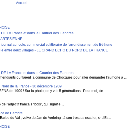
Accueil
RNOISE
LA France et dans le Courrier des Flandres
E ARTESIENNE
journal agricole, commercial et littéraire de l'arrondissement de Béthune
erelle entre deux villages - LE GRAND ECHO DU NORD DE LA FRANCE
LA France et dans le Courrier des Flandres
mendiants quittaient la commune de Chocques pour aller demander l'aumône à ...
 Nord de la France - 30 décembre 1909
BENS de 1909 ! Sur la photo, on y voit 5 générations...Pour moi, c'e...
 l'adjectif français "bois", qui signifie ...
vince de Cambrai
rbe du Val , vefve de Jan de Verloing , à son trespas escuier, sr d'Es...
RNOISE