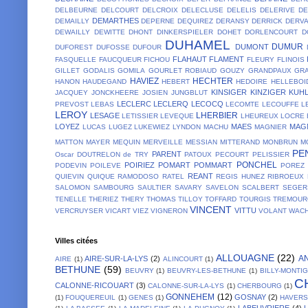
DELBEURNE
DELCOURT
DELCROIX
DELECLUSE
DELELIS
DELERIVE
D
DEMARTHES
DEMAILLY
DEPERNE
DEQUIREZ
DERANSY
DERRICK
DERV
DEWAILLY
DEWITTE
DHONT
DINKERSPIELER
DOHET
DORLENCOURT
D
DUHAMEL
DUMUR
DUMONT
DUFOREST
DUFOSSE
DUFOUR
FLAHAUT
FLAMENT
FASQUELLE
FAUCQUEUR
FICHOU
FLEURY
FLINOIS
GILLET
GODALIS
GOMILA
GOURLET ROBIAUD
GOUZY
GRANDPAUX
GR
HAVIEZ
HECHTER
HANON
HAUDEGAND
HEBERT
HEDOIRE
HELLEBOI
KINSIGER
KINZIGER
KUH
JACQUEY
JONCKHEERE
JOSIEN
JUNGBLUT
LECLERC
LECLERQ
LECOCQ
PREVOST
LEBAS
LECOMTE
LECOUFFE
L
LEROY
LHERBIER
LESAGE
LETISSIER
LEVEQUE
LHEUREUX
LOCRE 
LOYEZ
MAES
MAG
LUCAS
LUGEZ
LUKEWIEZ
LYNDON
MACHU
MAGNIER
MATTON
MAYER
MEQUIN
MERVEILLE
MESSIAN
MITTERAND
MONBRUN
M
PE
PARENT
Oscar DOUTRELON de TRY
PATOUX
PECOURT
PELISSIER
PONCHEL
POIRIEZ
POMART
POMMART
PODEVIN
POILEVE
POREZ
REANT
QUIEVIN
QUIQUE
RAMODOSO
RATEL
REGIS HUNEZ
RIBROEUX
SALOMON
SAMBOURG
SAULTIER
SAVARY
SAVELON
SCALBERT
SEGER
TENELLE
THERIEZ
THERY
THOMAS
TILLOY
TOFFARD
TOURGIS
TREMOUR
VINCENT
VITTU
VERCRUYSER
VICART
VIEZ
VIGNERON
VOLANT
WACH
Villes citées
ALLOUAGNE
(22)
A
AIRE-SUR-LA-LYS
(2)
AIRE
(1)
ALINCOURT
(1)
BETHUNE
(59)
BEUVRY
(1)
BEUVRY-LES-BETHUNE
(1)
BILLY-MONTI
C
CALONNE-RICOUART
(3)
CALONNE-SUR-LA-LYS
(1)
CHERBOURG
(1)
GONNEHEM
(12)
GOSNAY
(2)
(1)
FOUQUEREUIL
(1)
GENES
(1)
HAVER
LABEUVRIERE
(4)