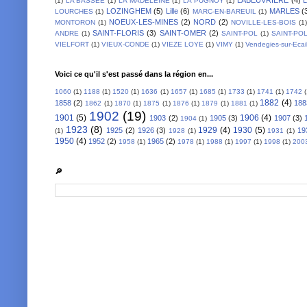
(1)
LA BASSEE
(1)
LA MADELEINE
(1)
LA PUGNOY
(1)
LOZINGHEM
(5)
Lille
(6)
MARLES
(
LOURCHES
(1)
MARC-EN-BAREUIL
(1)
NOEUX-LES-MINES
(2)
NORD
(2)
MONTORON
(1)
NOVILLE-LES-BOIS
(1)
SAINT-FLORIS
(3)
SAINT-OMER
(2)
ANDRE
(1)
SAINT-POL
(1)
SAINT-PO
VIELFORT
(1)
VIEUX-CONDE
(1)
VIEZE LOYE
(1)
VIMY
(1)
Vendegies-sur-Ecai
Voici ce qu'il s'est passé dans la région en...
1060
(1)
1188
(1)
1520
(1)
1636
(1)
1657
(1)
1685
(1)
1733
(1)
1741
(1)
1742
1882
(4)
1858
(2)
188
1862
(1)
1870
(1)
1875
(1)
1876
(1)
1879
(1)
1881
(1)
1902
(19)
1901
(5)
1906
(4)
1903
(2)
1905
(3)
1907
(3)
1904
(1)
1923
(8)
1929
(4)
1930
(5)
1925
(2)
1926
(3)
19
(1)
1928
(1)
1931
(1)
1950
(4)
1952
(2)
1965
(2)
1958
(1)
1978
(1)
1988
(1)
1997
(1)
1998
(1)
200
🔎