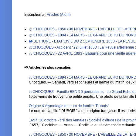
Inscription à :
Articles (Atom)
🍊 CHOCQUES - 1850 / 30 NOVEMBRE - L'ABEILLE DE LA TE
🍊 CHOCQUES - 1894 / 14 MARS - LE GRAND ECHO DU NORD DE 
🚂 BETHUNE - ETAT CIVIL DU 2 SEPTEMBRE 1858 - LA REVU
🍊CHOCQUES - Accident / 22 juillet 1858 : La Revue artésienne : 
🍊 CHOCQUES - 22 AVRIL 1893 - Bagarre pour une vieille qu
📢 Articles les plus consultés
🍊 CHOCQUES - 1894 / 14 MARS - LE GRAND ECHO DU NORD DE 
Chocques. — Samedi, vers sept heures et demie du matin. deux 
🍊CHOCQUES - Famille BENS 5 générations - Le Grand Echo du
🛈 Je viens de trouver une petite pépite.. Une photo de la famille 
Origine & étymologie du nom de famille "Dubois"
Le nom de famille " DUBOIS " a une origine française. Il est dérivé de
1657, 10 octobre - tiré des Annales / Société d'études de la pro
1657, 10 octobre. — Arras. — Codicille au testament de « damle Ba
🍊 CHOCQUES - 1850 / 30 NOVEMBRE - L'ABEILLE DE LA TE