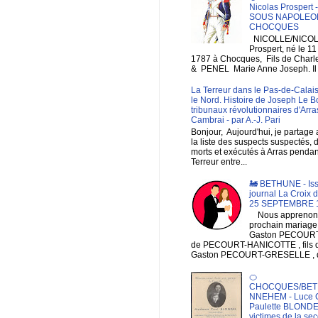
Nicolas Prospert
SOUS NAPOLEON
CHOCQUES
NICOLLE/NICOL
Prospert, né le 1
1787 à Chocques, Fils de Charl
& PENEL Marie Anne Joseph. Il e
La Terreur dans le Pas-de-Calais
le Nord. Histoire de Joseph Le B
tribunaux révolutionnaires d'Arra
Cambrai - par A.-J. Pari
Bonjour, Aujourd'hui, je partage
la liste des suspects suspectés, 
morts et exécutés à Arras pendan
Terreur entre...
🚂 BETHUNE - Is
journal La Croix 
25 SEPTEMBRE 
Nous apprenons
prochain mariage
Gaston PECOURT , 
de PECOURT-HANICOTTE , fils
Gaston PECOURT-GRESELLE , de
🍊
CHOCQUES/BET
NNEHEM - Luce 
Paulette BLONDE
victimes de la se