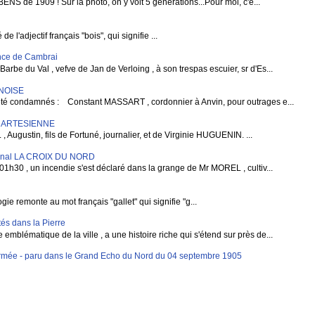
BENS de 1909 ! Sur la photo, on y voit 5 générations...Pour moi, c'e...
 l'adjectif français "bois", qui signifie ...
vince de Cambrai
rbe du Val , vefve de Jan de Verloing , à son trespas escuier, sr d'Es...
RNOISE
condamnés : Constant MASSART , cordonnier à Anvin, pour outrages e...
E ARTESIENNE
gustin, fils de Fortuné, journalier, et de Virginie HUGUENIN. ...
rnal LA CROIX DU NORD
1h30 , un incendie s'est déclaré dans la grange de Mr MOREL , cultiv...
e remonte au mot français "gallet" qui signifie "g...
és dans la Pierre
blématique de la ville , a une histoire riche qui s'étend sur près de...
mée - paru dans le Grand Echo du Nord du 04 septembre 1905