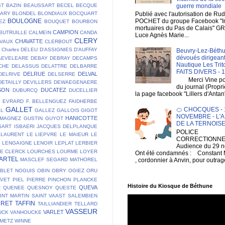
guerre mondiale
ST
BAZIN
BEAUSSART
BECEL
BECQUE
Publié avec l'autorisation de Ru
LARY
BLONDEL
BLONDIAUX
BOCQUART
POCHET du groupe Facebook "
BOULOGNE
EZ
BOUQUET
BOURBON
mortuaires du Pas de Calais" G
CAMPION
BUTRUILLE
CALMEIN
CANDA
Luce Agnès Marie...
CLERY
CHAVATTE
VAUX
CLERBOUT
Charles DELEU
D'ASSIGNIES
D'AUFFAY
Beuvry-Lez-Béthu
dévoués dirigeant
AEVELEARE
DEBAY
DEBRAY
DECAMPS
Nautique Les Trit
CHE
DELASSUS
DELATTRE
DELBARRE
FAITS DIVERS - 
DELRUE
DELVAL
DELRIVE
DELSERRE
Merci Vine pour 
DETAILLY
DEVILLERS
DEWAEGENAERE
du journal (Propri
SON
DUCATEZ
DUBURCQ
DUCELLIER
la page facebook "Lillers d'Antan
E
EVRARD
F. BELLENGUEZ
FAIDHERBE
GALLET
🍊 CHOCQUES - 1
LL
GALLEZ
GALLOIS
GIGOT
NOVEMBRE - L'A
HANICOTTE
 MAGNEZ
GUSTIN
GUYOT
DE LA TERNOIS
SART
ISBAERI
JACQUES DELPLANQUE
POLICE
LAURENT
LE LIEPVRE
LE MAIEUR
LE
CORRECTIONNEL
T
LENGAIGNE
LENOIR
LEPLAT
LERBIER
Audience du 29 
DE CLERCK
LOURCHES
LOURME
LOYER
Ont été condamnés : Constan
ARTEL
, cordonnier à Anvin, pour outrage
MASCLEF SEGARD
MATHOREL
BLET
NOGUIS
OBIN
OBRY
OGIEZ
ORU
AVET
PIEL
PIERRE
PINCHON
PLANCKE
Histoire du Kiosque de Béthune
QUEVA
R
QUENEE
QUESNOY
QUESTE
INT MARTIN
SAINT VAAST
SALEMBIEN
URET
TAFFIN
TAILLIANDIER
TELLARD
VASSEUR
VARLET
UCK
VANHOUCKE
EMETZ
WINNE