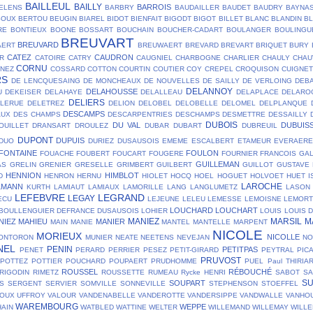
BAILLEUL
BAILLY
BARROIS
ELENS
BARBRY
BAUDAILLER
BAUDET
BAUDRY
BAYNA
SOUX
BERTOU
BEUGIN
BIAREL
BIDOT
BIENFAIT
BIGODT
BIGOT
BILLET
BLANC
BLANDIN
B
RE
BONTIEUX
BOONE
BOSSART
BOUCHAIN
BOUCHER-CADART
BOULANGER
BOULINGU
BREUVART
BREUVARD
AERT
BREUWAERT
BREVARD
BREVART
BRIQUET
BURY
CATEZ
CAUDRON
R
CATOIRE
CATRY
CAUGNIEL
CHARBOGNE
CHARLIER
CHAULY
CHAU
CORNU
NEZ
COSSARD
COTTON
COURTIN
COUTIER
COY
CREPEL
CROQUISON
CUIGNET
RS
DE LENCQUESAING
DE MONCHEAUX
DE NOUVELLES
DE SAILLY
DE VERLOING
DEB
DELANNOY
DELAHOUSSE
U
DEKEISER
DELAHAYE
DELALLEAU
DELAPLACE
DELARO
DELIERS
ELERUE
DELETREZ
DELION
DELOBEL
DELOBELLE
DELOMEL
DELPLANQUE
DESCAMPS
AUX
DES CHAMPS
DESCARPENTRIES
DESCHAMPS
DESMETTRE
DESSAILLY
DUBOIS
DU VAL
DUBUIS
OUILLET
DRANSART
DROULEZ
DUBAR
DUBART
DUBREUIL
DUPONT
DUPUIS
DUO
DURIEZ
DUSAUSOIS
EMEME
ESCALBERT
ETAMEUR
EVERAER
FONTAINE
FOULON
FOUACHE
FOUBERT
FOUCART
FOUGERE
FOURNIER
FRANCOIS
GA
GUILLEMAN
AS
GRELIN
GRENIER
GRESELLE
GRIMBERT
GUILBERT
GUILLOT
GUSTAVE
HENNION
HIMBLOT
D
HENRON
HERNU
HIOLET
HOCQ
HOEL
HOGUET
HOLVOET
HUET
I
LAROCHE
LMANN
KURTH
LAMIAUT
LAMIAUX
LAMORILLE
LANG
LANGLUMETZ
LASON
LEFEBVRE
LEGRAND
LEGAY
ECU
LEJEUNE
LELEU
LEMESSE
LEMOISNE
LEMOR
LOUCHARD
LOUCHART
BOULLENGUIER DEFRANCE DUSAUSOIS
LOHIER
LOUIS
LOUIS 
MANIEZ
MARSIL
M
NIEZ
MAHIEU
MANIER
MAIN
MANIE
MANTEL
MANTELLE
MARPENT
NICOLE
MORIEUX
NICOLLE
ONTORON
MUNIER
NEATE
NEETENS
NEVEJAN
NO
NEL
PENIN
PETITPAS
PENET
PERARD
PERRIER
PESEZ
PETIT-GIRARD
PEYTRAL
PIC
PRUVOST
POTTEZ
POTTIER
POUCHARD
POUPAERT
PRUDHOMME
PUEL
Paul THIRIA
ROUSSEL
RÉBOUCHÉ
RIGODIN
RIMETZ
ROUSSETTE
RUMEAU
Rycke HENRI
SABOT
SA
S
SOUPART
S
SERGENT
SERVIER
SOMVILLE
SONNEVILLE
STEPHENSON
STOEFFEL
OUX
UFFROY
VALOUR
VANDENABELLE
VANDEROTTE
VANDERSIPPE
VANDWALLE
VANHO
WAREMBOURG
WEPPE
AIN
WATBLED
WATTINE
WELTER
WILLEMAND
WILLEMAY
WILL