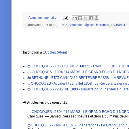
Aucun commentaire:
Patronyme(s) et lieu(x) :
1902
,
Annonces Légales
,
Hellemes
,
LAURENT
Inscription à :
Articles (Atom)
🍊 CHOCQUES - 1850 / 30 NOVEMBRE - L'ABEILLE DE LA TE
🍊 CHOCQUES - 1894 / 14 MARS - LE GRAND ECHO DU NORD DE 
🚂 BETHUNE - ETAT CIVIL DU 2 SEPTEMBRE 1858 - LA REVU
🍊CHOCQUES - Accident / 22 juillet 1858 : La Revue artésienne : 
🍊 CHOCQUES - 22 AVRIL 1893 - Bagarre pour une vieille qu
📢 Articles les plus consultés
🍊 CHOCQUES - 1894 / 14 MARS - LE GRAND ECHO DU NORD DE 
Chocques. — Samedi, vers sept heures et demie du matin. deux 
🍊CHOCQUES - Famille BENS 5 générations - Le Grand Echo du