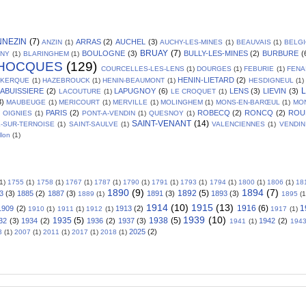
NNEZIN
(7)
ARRAS
(2)
AUCHEL
(3)
ANZIN
(1)
AUCHY-LES-MINES
(1)
BEAUVAIS
(1)
BELG
BRUAY
(7)
BOULOGNE
(3)
BULLY-LES-MINES
(2)
BURBURE
(
GNY
(1)
BLARINGHEM
(1)
HOCQUES
(129)
COURCELLES-LES-LENS
(1)
DOURGES
(1)
FEBURIE
(1)
FENA
HENIN-LIETARD
(2)
SKERQUE
(1)
HAZEBROUCK
(1)
HENIN-BEAUMONT
(1)
HESDIGNEUL
(1)
L
LABUISSIERE
(2)
LAPUGNOY
(6)
LENS
(3)
LIEVIN
(3)
LACOUTURE
(1)
LE CROQUET
(1)
3)
MAUBEUGE
(1)
MERICOURT
(1)
MERVILLE
(1)
MOLINGHEM
(1)
MONS-EN-BARŒUL
(1)
MO
PARIS
(2)
ROBECQ
(2)
RONCQ
(2)
ROU
OIGNIES
(1)
PONT-A-VENDIN
(1)
QUESNOY
(1)
SAINT-VENANT
(14)
L-SUR-TERNOISE
(1)
SAINT-SAULVE
(1)
VALENCIENNES
(1)
VENDIN
llon
(1)
(1)
1755
(1)
1758
(1)
1767
(1)
1787
(1)
1790
(1)
1791
(1)
1793
(1)
1794
(1)
1800
(1)
1806
(1)
18
1890
(9)
1894
(7)
1892
(5)
3
(3)
1885
(2)
1887
(3)
1891
(3)
1893
(3)
1889
(1)
1895
(1
1914
(10)
1915
(13)
1916
(6)
1
1909
(2)
1913
(2)
1910
(1)
1911
(1)
1912
(1)
1917
(1)
1939
(10)
1935
(5)
1938
(5)
32
(3)
1934
(2)
1936
(2)
1937
(3)
1942
(2)
1941
(1)
194
2025
(2)
3
(1)
2007
(1)
2011
(1)
2017
(1)
2018
(1)