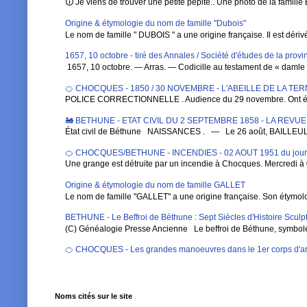
🛈 Je viens de trouver une petite pépite.. Une photo de la famille 
Origine & étymologie du nom de famille "Dubois"
Le nom de famille " DUBOIS " a une origine française. Il est dérivé de
1657, 10 octobre - tiré des Annales / Société d'études de la pro
1657, 10 octobre. — Arras. — Codicille au testament de « damle Ba
🍊 CHOCQUES - 1850 / 30 NOVEMBRE - L'ABEILLE DE LA TE
POLICE CORRECTIONNELLE . Audience du 29 novembre. Ont été 
🚂 BETHUNE - ETAT CIVIL DU 2 SEPTEMBRE 1858 - LA REVU
État civil de Béthune NAISSANCES . — Le 26 août, BAILLEUL , Au
🍊 CHOCQUES/BETHUNE - INCENDIES - 02 AOUT 1951 du jou
Une grange est détruite par un incendie à Chocques. Mercredi à 0
Origine & étymologie du nom de famille GALLET
Le nom de famille "GALLET" a une origine française. Son étymologi
BETHUNE - Le Beffroi de Béthune : Sept Siècles d'Histoire Sculpt
(C) Généalogie Presse Ancienne Le beffroi de Béthune, symbole em
🍊 CHOCQUES - Les grandes manoeuvres dans le 1er corps d'ar
Noms cités sur le site