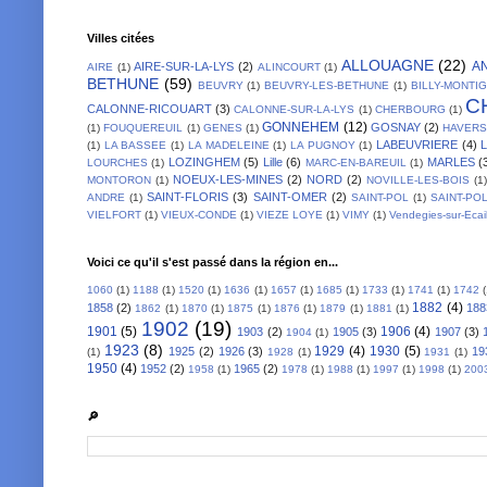
Villes citées
ALLOUAGNE
(22)
A
AIRE-SUR-LA-LYS
(2)
AIRE
(1)
ALINCOURT
(1)
BETHUNE
(59)
BEUVRY
(1)
BEUVRY-LES-BETHUNE
(1)
BILLY-MONTI
C
CALONNE-RICOUART
(3)
CALONNE-SUR-LA-LYS
(1)
CHERBOURG
(1)
GONNEHEM
(12)
GOSNAY
(2)
(1)
FOUQUEREUIL
(1)
GENES
(1)
HAVER
LABEUVRIERE
(4)
(1)
LA BASSEE
(1)
LA MADELEINE
(1)
LA PUGNOY
(1)
LOZINGHEM
(5)
Lille
(6)
MARLES
(
LOURCHES
(1)
MARC-EN-BAREUIL
(1)
NOEUX-LES-MINES
(2)
NORD
(2)
MONTORON
(1)
NOVILLE-LES-BOIS
(1)
SAINT-FLORIS
(3)
SAINT-OMER
(2)
ANDRE
(1)
SAINT-POL
(1)
SAINT-PO
VIELFORT
(1)
VIEUX-CONDE
(1)
VIEZE LOYE
(1)
VIMY
(1)
Vendegies-sur-Ecai
Voici ce qu'il s'est passé dans la région en...
1060
(1)
1188
(1)
1520
(1)
1636
(1)
1657
(1)
1685
(1)
1733
(1)
1741
(1)
1742
1882
(4)
1858
(2)
188
1862
(1)
1870
(1)
1875
(1)
1876
(1)
1879
(1)
1881
(1)
1902
(19)
1901
(5)
1906
(4)
1903
(2)
1905
(3)
1907
(3)
1904
(1)
1923
(8)
1929
(4)
1930
(5)
1925
(2)
1926
(3)
19
(1)
1928
(1)
1931
(1)
1950
(4)
1952
(2)
1965
(2)
1958
(1)
1978
(1)
1988
(1)
1997
(1)
1998
(1)
200
🔎