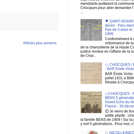
mendiants quittaient la commun
Chocques pour aller demander 
...
🌳 SAINT-VENANT 
décès - Paru dans
Pas-de-Calais le 1
1906
Conformément à 
Articles plus anciens
ordonnance de la 
de la chancellerie de la Haute C
justice rendue en l'affaire de la 
de Char...
🍊 CHOCQUES /
- BAR Emile Victo
BAR Émile Victor 
juillet 1831 à Bé
Réside à Chocqu
🍊CHOCQUES - F
BENS 5 génératio
Grand Echo du No
France - 30 déce
🛈 Je viens de tr
petite pépite.. Un
la famille BENS de 1909 ! Sur la
y voit 5 générations...Pour moi, c'
🍊 NICOLLE/NIC