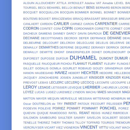
ALGUIN
ALLOUCHERY
ATTILA
AYROULET
Adeline VAT
Aimable LEVEL
BA
BENS
TOURSEL
BECU
BEHAREL
BELLOI
BENAUT
BERNARD
BERON
BER
BOCQUET
BOCQUILLON
BOCQUIN
BOMMIER
BONNEL
BONNET
BONNIE
BOUTEMS
BOUVET
BRACIZEWSKI
BRACQ
BRASSART
BRASSEUR
BREUV
CARLIER
CARPENTIER
CANLAERT
CARDON
CARNEZ
CARON
CARRIE
CODRON
COPIN
COINTET
CONI
CORDONNIER
CORIETTE
CORNET
COR
DE GENEVIE
DACHEUX
DAMIENS
DANNEY
DARCY
DAVIN
DAVROUX
DECHAINE
DEHAINE
DECOTTIGNIES
DECROIX
DEFER
DEFRANCE
DEH
DELBEURNE
DELCOURT
DELCROIX
DELECLUSE
DELELIS
DELERIVE
D
DEMARTHES
DEMAILLY
DEPERNE
DEQUIREZ
DERANSY
DERRICK
DERV
DEWAILLY
DEWITTE
DHONT
DINKERSPIELER
DOHET
DORLENCOURT
D
DUHAMEL
DUMUR
DUMONT
DUFOREST
DUFOSSE
DUFOUR
FLAHAUT
FLAMENT
FASQUELLE
FAUCQUEUR
FICHOU
FLEURY
FLINOIS
GILLET
GODALIS
GOMILA
GOURLET ROBIAUD
GOUZY
GRANDPAUX
GR
HAVIEZ
HECHTER
HANON
HAUDEGAND
HEBERT
HEDOIRE
HELLEBOI
KINSIGER
KINZIGER
KUH
JACQUEY
JONCKHEERE
JOSIEN
JUNGBLUT
LECLERC
LECLERQ
LECOCQ
PREVOST
LEBAS
LECOMTE
LECOUFFE
L
LEROY
LHERBIER
LESAGE
LETISSIER
LEVEQUE
LHEUREUX
LOCRE 
LOYEZ
MAES
MAG
LUCAS
LUGEZ
LUKEWIEZ
LYNDON
MACHU
MAGNIER
MATTON
MAYER
MEQUIN
MERVEILLE
MESSIAN
MITTERAND
MONBRUN
M
PE
PARENT
Oscar DOUTRELON de TRY
PATOUX
PECOURT
PELISSIER
PONCHEL
POIRIEZ
POMART
POMMART
PODEVIN
POILEVE
POREZ
REANT
QUIEVIN
QUIQUE
RAMODOSO
RATEL
REGIS HUNEZ
RIBROEUX
SALOMON
SAMBOURG
SAULTIER
SAVARY
SAVELON
SCALBERT
SEGER
TENELLE
THERIEZ
THERY
THOMAS
TILLOY
TOFFARD
TOURGIS
TREMOUR
VINCENT
VITTU
VERCRUYSER
VICART
VIEZ
VIGNERON
VOLANT
WACH