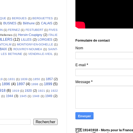
IQUE
(1)
BERGUES
(1)
BERGUETTES
(1)
6)
BUSNES
(5)
Béthune
(2)
CALAIS
(2)
IN
(1)
FERNEZ
(1)
FESTUBERT
(1)
FIVES
Hersin-Coupigny
(2)
Hellemes
(1)
ITALIE
ILLERS
(12)
LILLES
(2)
LORGIES
(2)
Formulaire de contact
NTCALM
(1)
MONTIGNY-EN-GOHELLE
(1)
Nom
BAIX
(3)
ROUVROY-NOUMEA
(1)
SAINT-
 LES BETHUNE
(1)
VENDIN-LE-VIEIL
(1)
E-mail
*
1857
(2)
19
(1)
1831
(1)
1839
(1)
1850
(1)
Message
*
1896
(4)
1897
(4)
1899
(5)
)
1898
(1)
918
(6)
1920
(2)
1919
(1)
1921
(1)
1922
1944
(3)
1949
(2)
3
(1)
1945
(1)
1948
(1)
🇫🇷 1914/1918 - Morts pour la France