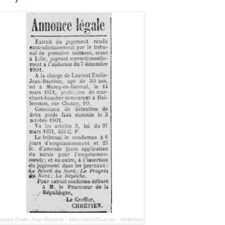
urent Emile-Jean-Baptiste - Marchand Boucher - Hellemes