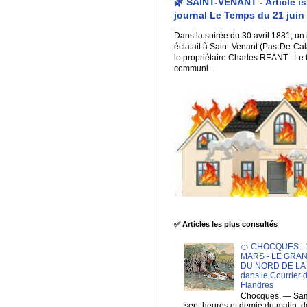
🌿 SAINT-VENANT - Article i
journal Le Temps du 21 juin
Dans la soirée du 30 avril 1881, un
éclatait à Saint-Venant (Pas-De-Cal
le propriétaire Charles REANT . Le 
communi...
✅ Articles les plus consultés
🍊 CHOCQUES - 1
MARS - LE GRA
DU NORD DE LA F
dans le Courrier 
Flandres
Chocques. — Sam
sept heures et demie du matin. 