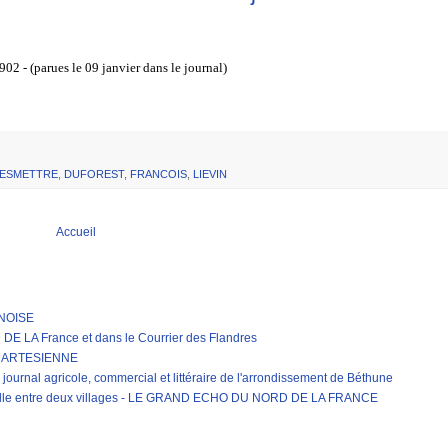
02 - (parues le 09 janvier dans le journal)
ESMETTRE
,
DUFOREST
,
FRANCOIS
,
LIEVIN
Accueil
RNOISE
LA France et dans le Courrier des Flandres
E ARTESIENNE
journal agricole, commercial et littéraire de l'arrondissement de Béthune
erelle entre deux villages - LE GRAND ECHO DU NORD DE LA FRANCE