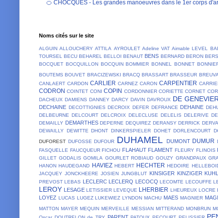
🍊 CHOCQUES - Les grandes manoeuvres dans le 1er corps d'ar
Noms cités sur le site
ALGUIN
ALLOUCHERY
ATTILA
AYROULET
Adeline VAT
Aimable LEVEL
BA
BENS
TOURSEL
BECU
BEHAREL
BELLOI
BENAUT
BERNARD
BERON
BER
BOCQUET
BOCQUILLON
BOCQUIN
BOMMIER
BONNEL
BONNET
BONNIE
BOUTEMS
BOUVET
BRACIZEWSKI
BRACQ
BRASSART
BRASSEUR
BREUV
CARLIER
CARPENTIER
CANLAERT
CARDON
CARNEZ
CARON
CARRIE
CODRON
COPIN
COINTET
CONI
CORDONNIER
CORIETTE
CORNET
COR
DE GENEVIE
DACHEUX
DAMIENS
DANNEY
DARCY
DAVIN
DAVROUX
DECHAINE
DEHAINE
DECOTTIGNIES
DECROIX
DEFER
DEFRANCE
DEH
DELBEURNE
DELCOURT
DELCROIX
DELECLUSE
DELELIS
DELERIVE
D
DEMARTHES
DEMAILLY
DEPERNE
DEQUIREZ
DERANSY
DERRICK
DERV
DEWAILLY
DEWITTE
DHONT
DINKERSPIELER
DOHET
DORLENCOURT
D
DUHAMEL
DUMUR
DUMONT
DUFOREST
DUFOSSE
DUFOUR
FLAHAUT
FLAMENT
FASQUELLE
FAUCQUEUR
FICHOU
FLEURY
FLINOIS
GILLET
GODALIS
GOMILA
GOURLET ROBIAUD
GOUZY
GRANDPAUX
GR
HAVIEZ
HECHTER
HANON
HAUDEGAND
HEBERT
HEDOIRE
HELLEBOI
KINSIGER
KINZIGER
KUH
JACQUEY
JONCKHEERE
JOSIEN
JUNGBLUT
LECLERC
LECLERQ
LECOCQ
PREVOST
LEBAS
LECOMTE
LECOUFFE
L
LEROY
LHERBIER
LESAGE
LETISSIER
LEVEQUE
LHEUREUX
LOCRE 
LOYEZ
MAES
MAG
LUCAS
LUGEZ
LUKEWIEZ
LYNDON
MACHU
MAGNIER
MATTON
MAYER
MEQUIN
MERVEILLE
MESSIAN
MITTERAND
MONBRUN
M
PE
PARENT
Oscar DOUTRELON de TRY
PATOUX
PECOURT
PELISSIER