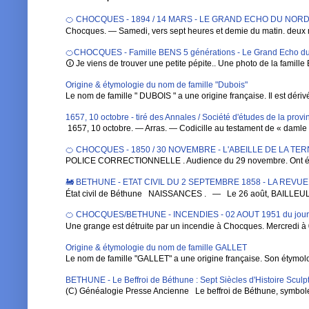
🍊 CHOCQUES - 1894 / 14 MARS - LE GRAND ECHO DU NORD DE 
Chocques. — Samedi, vers sept heures et demie du matin. deux 
🍊CHOCQUES - Famille BENS 5 générations - Le Grand Echo du
🛈 Je viens de trouver une petite pépite.. Une photo de la famille 
Origine & étymologie du nom de famille "Dubois"
Le nom de famille " DUBOIS " a une origine française. Il est dérivé de
1657, 10 octobre - tiré des Annales / Société d'études de la pro
1657, 10 octobre. — Arras. — Codicille au testament de « damle Ba
🍊 CHOCQUES - 1850 / 30 NOVEMBRE - L'ABEILLE DE LA TE
POLICE CORRECTIONNELLE . Audience du 29 novembre. Ont été 
🚂 BETHUNE - ETAT CIVIL DU 2 SEPTEMBRE 1858 - LA REVU
État civil de Béthune NAISSANCES . — Le 26 août, BAILLEUL , Au
🍊 CHOCQUES/BETHUNE - INCENDIES - 02 AOUT 1951 du jou
Une grange est détruite par un incendie à Chocques. Mercredi à 0
Origine & étymologie du nom de famille GALLET
Le nom de famille "GALLET" a une origine française. Son étymologi
BETHUNE - Le Beffroi de Béthune : Sept Siècles d'Histoire Sculpt
(C) Généalogie Presse Ancienne Le beffroi de Béthune, symbole em