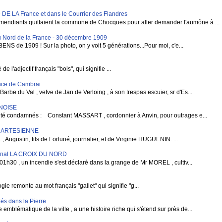
LA France et dans le Courrier des Flandres
mendiants quittaient la commune de Chocques pour aller demander l'aumône à ...
 Nord de la France - 30 décembre 1909
BENS de 1909 ! Sur la photo, on y voit 5 générations...Pour moi, c'e...
 l'adjectif français "bois", qui signifie ...
vince de Cambrai
rbe du Val , vefve de Jan de Verloing , à son trespas escuier, sr d'Es...
RNOISE
condamnés : Constant MASSART , cordonnier à Anvin, pour outrages e...
E ARTESIENNE
gustin, fils de Fortuné, journalier, et de Virginie HUGUENIN. ...
rnal LA CROIX DU NORD
1h30 , un incendie s'est déclaré dans la grange de Mr MOREL , cultiv...
e remonte au mot français "gallet" qui signifie "g...
és dans la Pierre
blématique de la ville , a une histoire riche qui s'étend sur près de...