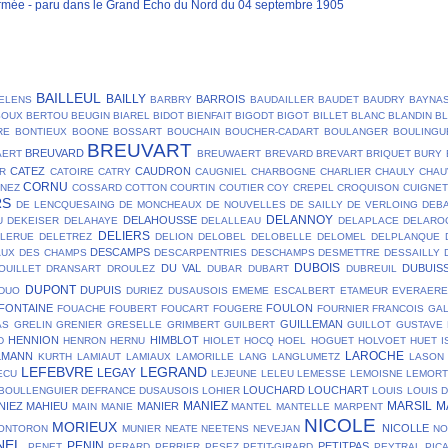
mée - paru dans le Grand Echo du Nord du 04 septembre 1905
BAILLEUL
BAILLY
BARROIS
ELENS
BARBRY
BAUDAILLER
BAUDET
BAUDRY
BAYNA
SOUX
BERTOU
BEUGIN
BIAREL
BIDOT
BIENFAIT
BIGODT
BIGOT
BILLET
BLANC
BLANDIN
B
RE
BONTIEUX
BOONE
BOSSART
BOUCHAIN
BOUCHER-CADART
BOULANGER
BOULINGU
BREUVART
BREUVARD
AERT
BREUWAERT
BREVARD
BREVART
BRIQUET
BURY
CATEZ
CAUDRON
R
CATOIRE
CATRY
CAUGNIEL
CHARBOGNE
CHARLIER
CHAULY
CHAU
CORNU
NEZ
COSSARD
COTTON
COURTIN
COUTIER
COY
CREPEL
CROQUISON
CUIGNET
RS
DE LENCQUESAING
DE MONCHEAUX
DE NOUVELLES
DE SAILLY
DE VERLOING
DEB
DELANNOY
DELAHOUSSE
U
DEKEISER
DELAHAYE
DELALLEAU
DELAPLACE
DELARO
DELIERS
ELERUE
DELETREZ
DELION
DELOBEL
DELOBELLE
DELOMEL
DELPLANQUE
DESCAMPS
AUX
DES CHAMPS
DESCARPENTRIES
DESCHAMPS
DESMETTRE
DESSAILLY
DUBOIS
DU VAL
DUBUIS
OUILLET
DRANSART
DROULEZ
DUBAR
DUBART
DUBREUIL
DUPONT
DUPUIS
DUO
DURIEZ
DUSAUSOIS
EMEME
ESCALBERT
ETAMEUR
EVERAER
FONTAINE
FOULON
FOUACHE
FOUBERT
FOUCART
FOUGERE
FOURNIER
FRANCOIS
GA
GUILLEMAN
AS
GRELIN
GRENIER
GRESELLE
GRIMBERT
GUILBERT
GUILLOT
GUSTAVE
HENNION
HIMBLOT
D
HENRON
HERNU
HIOLET
HOCQ
HOEL
HOGUET
HOLVOET
HUET
I
LAROCHE
LMANN
KURTH
LAMIAUT
LAMIAUX
LAMORILLE
LANG
LANGLUMETZ
LASON
LEFEBVRE
LEGRAND
LEGAY
ECU
LEJEUNE
LELEU
LEMESSE
LEMOISNE
LEMOR
LOUCHARD
LOUCHART
BOULLENGUIER DEFRANCE DUSAUSOIS
LOHIER
LOUIS
LOUIS 
MANIEZ
MARSIL
M
NIEZ
MAHIEU
MANIER
MAIN
MANIE
MANTEL
MANTELLE
MARPENT
NICOLE
MORIEUX
NICOLLE
ONTORON
MUNIER
NEATE
NEETENS
NEVEJAN
NO
NEL
PENIN
PETITPAS
PENET
PERARD
PERRIER
PESEZ
PETIT-GIRARD
PEYTRAL
PIC