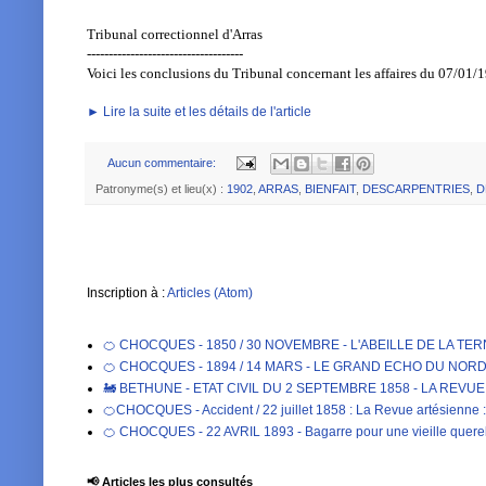
Tribunal correctionnel d'Arras
------------------------------------
Voici les conclusions du Tribunal concernant les affaires du 07/01/19
► Lire la suite et les détails de l'article
Aucun commentaire:
Patronyme(s) et lieu(x) :
1902
,
ARRAS
,
BIENFAIT
,
DESCARPENTRIES
,
D
Inscription à :
Articles (Atom)
🍊 CHOCQUES - 1850 / 30 NOVEMBRE - L'ABEILLE DE LA TE
🍊 CHOCQUES - 1894 / 14 MARS - LE GRAND ECHO DU NORD DE 
🚂 BETHUNE - ETAT CIVIL DU 2 SEPTEMBRE 1858 - LA REVU
🍊CHOCQUES - Accident / 22 juillet 1858 : La Revue artésienne : 
🍊 CHOCQUES - 22 AVRIL 1893 - Bagarre pour une vieille qu
📢 Articles les plus consultés