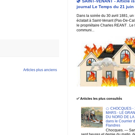
🌿 SAINT-VENANT - Article i
journal Le Temps du 21 juin
Dans la soirée du 30 avril 1881, un
éclatait à Saint-Venant (Pas-De-Cal
le propriétaire Charles REANT . Le 
communi...
Articles plus anciens
✅ Articles les plus consultés
🍊 CHOCQUES - 1
MARS - LE GRA
DU NORD DE LA F
dans le Courrier 
Flandres
Chocques. — Sam
sept heures et demie du matin. 