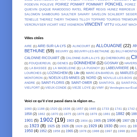
PONCHEL
POIRIEZ
POMART
POMMART
PODEVIN
POILEVE
POREZ
REANT
QUIEVIN
QUIQUE
RAMODOSO
RATEL
REGIS HUNEZ
RIBROEUX
SALOMON
SAMBOURG
SAULTIER
SAVARY
SAVELON
SCALBERT
SEGER
TENELLE
THERIEZ
THERY
THOMAS
TILLOY
TOFFARD
TOURGIS
TREMOUR
VINCENT
VITTU
VERCRUYSER
VICART
VIEZ
VIGNERON
VOLANT
WACH
Villes citées
ALLOUAGNE
(22)
A
AIRE-SUR-LA-LYS
(2)
AIRE
(1)
ALINCOURT
(1)
BETHUNE
(59)
BEUVRY
(1)
BEUVRY-LES-BETHUNE
(1)
BILLY-MONTI
C
CALONNE-RICOUART
(3)
CALONNE-SUR-LA-LYS
(1)
CHERBOURG
(1)
GONNEHEM
(12)
GOSNAY
(2)
(1)
FOUQUEREUIL
(1)
GENES
(1)
HAVER
LABEUVRIERE
(4)
(1)
LA BASSEE
(1)
LA MADELEINE
(1)
LA PUGNOY
(1)
LOZINGHEM
(5)
Lille
(6)
MARLES
(
LOURCHES
(1)
MARC-EN-BAREUIL
(1)
NOEUX-LES-MINES
(2)
NORD
(2)
MONTORON
(1)
NOVILLE-LES-BOIS
(1)
SAINT-FLORIS
(3)
SAINT-OMER
(2)
ANDRE
(1)
SAINT-POL
(1)
SAINT-PO
VIELFORT
(1)
VIEUX-CONDE
(1)
VIEZE LOYE
(1)
VIMY
(1)
Vendegies-sur-Ecai
Voici ce qu'il s'est passé dans la région en...
1060
(1)
1188
(1)
1520
(1)
1636
(1)
1657
(1)
1685
(1)
1733
(1)
1741
(1)
1742
1882
(4)
1858
(2)
188
1862
(1)
1870
(1)
1875
(1)
1876
(1)
1879
(1)
1881
(1)
1902
(19)
1901
(5)
1906
(4)
1903
(2)
1905
(3)
1907
(3)
1904
(1)
1923
(8)
1929
(4)
1930
(5)
1925
(2)
1926
(3)
19
(1)
1928
(1)
1931
(1)
1950
(4)
1952
(2)
1965
(2)
1958
(1)
1978
(1)
1988
(1)
1997
(1)
1998
(1)
200