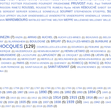
PRUVOST
POTTEZ
POTTIER
POUCHARD
POUPAERT
PRUDHOMME
PUEL
Paul THIRIA
ROUSSEL
RÉBOUCHÉ
RIGODIN
RIMETZ
ROUSSETTE
RUMEAU
Rycke HENRI
SABOT
SA
S
SOUPART
S
SERGENT
SERVIER
SOMVILLE
SONNEVILLE
STEPHENSON
STOEFFEL
OUX
UFFROY
VALOUR
VANDENABELLE
VANDEROTTE
VANDERSIPPE
VANDWALLE
VANHO
WAREMBOURG
WEPPE
AIN
WATBLED
WATTINE
WELTER
WILLEMAND
WILLEMAY
WILL
NNEZIN
(7)
ARRAS
(2)
AUCHEL
(3)
ANZIN
(1)
AUCHY-LES-MINES
(1)
BEAUVAIS
(1)
BELG
BRUAY
(7)
BOULOGNE
(3)
BULLY-LES-MINES
(2)
BURBURE
(
GNY
(1)
BLARINGHEM
(1)
HOCQUES
(129)
COURCELLES-LES-LENS
(1)
DOURGES
(1)
FEBURIE
(1)
FENA
HENIN-LIETARD
(2)
SKERQUE
(1)
HAZEBROUCK
(1)
HENIN-BEAUMONT
(1)
HESDIGNEUL
(1)
L
LABUISSIERE
(2)
LAPUGNOY
(6)
LENS
(3)
LIEVIN
(3)
LACOUTURE
(1)
LE CROQUET
(1)
3)
MAUBEUGE
(1)
MERICOURT
(1)
MERVILLE
(1)
MOLINGHEM
(1)
MONS-EN-BARŒUL
(1)
MO
PARIS
(2)
ROBECQ
(2)
RONCQ
(2)
ROU
OIGNIES
(1)
PONT-A-VENDIN
(1)
QUESNOY
(1)
SAINT-VENANT
(14)
L-SUR-TERNOISE
(1)
SAINT-SAULVE
(1)
VALENCIENNES
(1)
VENDIN
llon
(1)
(1)
1755
(1)
1758
(1)
1767
(1)
1787
(1)
1790
(1)
1791
(1)
1793
(1)
1794
(1)
1800
(1)
1806
(1)
18
1890
(9)
1894
(7)
1892
(5)
3
(3)
1885
(2)
1887
(3)
1891
(3)
1893
(3)
1889
(1)
1895
(1
1914
(10)
1915
(13)
1916
(6)
1
1909
(2)
1913
(2)
1910
(1)
1911
(1)
1912
(1)
1917
(1)
1939
(10)
1935
(5)
1938
(5)
32
(3)
1934
(2)
1936
(2)
1937
(3)
1942
(2)
1941
(1)
194
2025
(2)
3
(1)
2007
(1)
2011
(1)
2017
(1)
2018
(1)