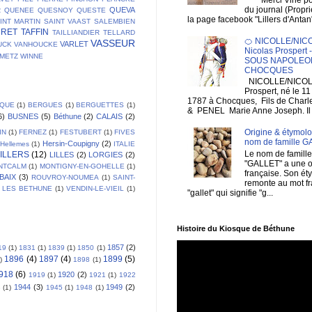
Merci Vine pour 
du journal (Propri
QUEVA
R
QUENEE
QUESNOY
QUESTE
la page facebook "Lillers d'Antan
INT MARTIN
SAINT VAAST
SALEMBIEN
URET
TAFFIN
TAILLIANDIER
TELLARD
🍊 NICOLLE/NIC
VASSEUR
VARLET
UCK
VANHOUCKE
Nicolas Prospert
EMETZ
WINNE
SOUS NAPOLEON
CHOCQUES
NICOLLE/NICOL
Prospert, né le 1
1787 à Chocques, Fils de Charl
IQUE
(1)
BERGUES
(1)
BERGUETTES
(1)
& PENEL Marie Anne Joseph. Il e
6)
BUSNES
(5)
Béthune
(2)
CALAIS
(2)
Origine & étymolo
IN
(1)
FERNEZ
(1)
FESTUBERT
(1)
FIVES
nom de famille 
Hersin-Coupigny
(2)
Hellemes
(1)
ITALIE
Le nom de famille
ILLERS
(12)
LILLES
(2)
LORGIES
(2)
"GALLET" a une o
NTCALM
(1)
MONTIGNY-EN-GOHELLE
(1)
française. Son ét
BAIX
(3)
ROUVROY-NOUMEA
(1)
SAINT-
remonte au mot fr
 LES BETHUNE
(1)
VENDIN-LE-VIEIL
(1)
"gallet" qui signifie "g...
Histoire du Kiosque de Béthune
1857
(2)
19
(1)
1831
(1)
1839
(1)
1850
(1)
1896
(4)
1897
(4)
1899
(5)
)
1898
(1)
918
(6)
1920
(2)
1919
(1)
1921
(1)
1922
1944
(3)
1949
(2)
3
(1)
1945
(1)
1948
(1)