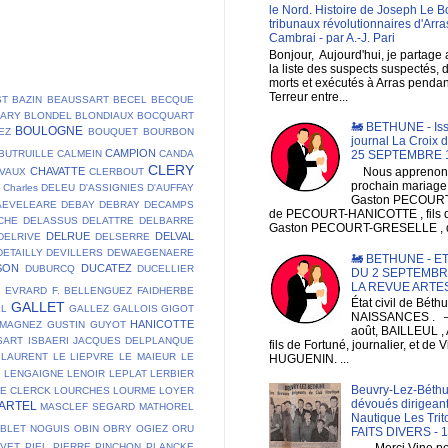
le Nord. Histoire de Joseph Le B
tribunaux révolutionnaires d'Arra
Cambrai - par A.-J. Pari
Bonjour, Aujourd'hui, je partage
la liste des suspects suspectés, 
morts et exécutés à Arras pendan
Terreur entre...
ST
BAZIN
BEAUSSART
BECEL
BECQUE
LARY
BLONDEL
BLONDIAUX
BOCQUART
🚂 BETHUNE - Is
BOULOGNE
EZ
BOUQUET
BOURBON
journal La Croix 
CAMPION
BUTRUILLE
CALMEIN
CANDA
25 SEPTEMBRE 
CLERY
CHAVATTE
Nous apprenons
VAUX
CLERBOUT
prochain mariage
Charles DELEU
D'ASSIGNIES
D'AUFFAY
Gaston PECOURT , 
AEVELEARE
DEBAY
DEBRAY
DECAMPS
de PECOURT-HANICOTTE , fils
CHE
DELASSUS
DELATTRE
DELBARRE
Gaston PECOURT-GRESELLE , de
DELRUE
DELVAL
DELRIVE
DELSERRE
DETAILLY
DEVILLERS
DEWAEGENAERE
🚂 BETHUNE - ET
SON
DUCATEZ
DUBURCQ
DUCELLIER
DU 2 SEPTEMBRE
LA REVUE ARTE
E
EVRARD
F. BELLENGUEZ
FAIDHERBE
État civil de Bét
GALLET
LL
GALLEZ
GALLOIS
GIGOT
NAISSANCES . 
HANICOTTE
 MAGNEZ
GUSTIN
GUYOT
août, BAILLEUL , 
SART
ISBAERI
JACQUES DELPLANQUE
fils de Fortuné, journalier, et de V
LAURENT
LE LIEPVRE
LE MAIEUR
LE
HUGUENIN. ...
T
LENGAIGNE
LENOIR
LEPLAT
LERBIER
Beuvry-Lez-Béthu
DE CLERCK
LOURCHES
LOURME
LOYER
dévoués dirigeant
ARTEL
MASCLEF SEGARD
MATHOREL
Nautique Les Trit
BLET
NOGUIS
OBIN
OBRY
OGIEZ
ORU
FAITS DIVERS - 
AVET
PIEL
PIERRE
PINCHON
PLANCKE