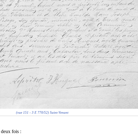
(vue 151 - 3 E 770/52) Saint-Venant
 deux fois :