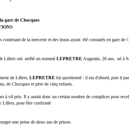
à la gare de Chocques
TIONS
is contenant de la mercerie et des tissus ayant
été constatés en gare de
C
e Lillers ont
arrêté un nommé
LEPRETRE
Augustin, 28 ans,
né à S
erie de Lillers,
LEPRETRE
fut questionné : il nia d'abord, puis il p
ans, de Chocques et père
de cinq enfants.
rs à vil prix. Il y aurait donc un certain nombre de complices pour rece
 Lillers, pour être confronté
e purger une peine de deux ans de prison.