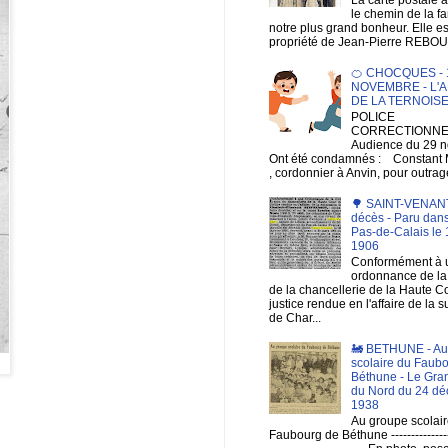
le chemin de la fa
notre plus grand bonheur. Elle es
propriété de Jean-Pierre REBOU
🍊 CHOCQUES - 1
NOVEMBRE - L'A
DE LA TERNOIS
POLICE
CORRECTIONNEL
Audience du 29 
Ont été condamnés : Constan
, cordonnier à Anvin, pour outrage
🌳 SAINT-VENANT 
décès - Paru dans
Pas-de-Calais le 1
1906
Conformément à 
ordonnance de la 
de la chancellerie de la Haute C
justice rendue en l'affaire de la 
de Char...
🚂 BETHUNE - Au
scolaire du Faub
Béthune - Le Gra
du Nord du 24 d
1938
Au groupe scolair
Faubourg de Béthune ----------------