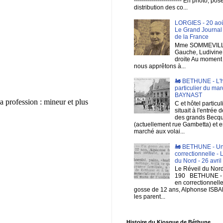
------------------------ En photo, po
distribution des co...
LORGIES - 20 aoû
Le Grand Journal
de la France
Mme SOMMEVILL
Gauche, Ludivine, 
droite Au moment
nous apprêtons à...
🚂 BETHUNE - L'h
particulier du mar
BAYNAST
a profession : mineur et plus
C et hôtel particul
situait à l'entrée d
des grands Becq
(actuellement rue Gambetta) et e
marché aux volai...
🚂 BETHUNE - Un
correctionnelle - 
du Nord - 26 avri
Le Réveil du Nord 
190 BETHUNE - 
en correctionnell
gosse de 12 ans, Alphonse ISBAE
les parent...
Histoire du Kiosque de Béthune