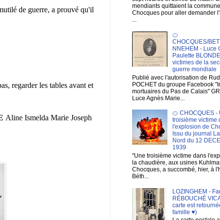
mendiants quittaient la commun
mutilé de guerre, a prouvé qu'il
Chocques pour aller demander 
...
🍊
CHOCQUES/BET
NNEHEM - Luce 
Paulette BLONDE
victimes de la se
guerre mondiale
Publié avec l'autorisation de Ru
as, regarder les tables avant et
POCHET du groupe Facebook "
mortuaires du Pas de Calais" G
Luce Agnès Marie...
🍊 CHOCQUES - 
E
Aline Ismelda Marie Joseph
troisième victime
l'explosion de Ch
Issu du journal L
Nord du 12 DE
1939
"Une troisième victime dans l'ex
la chaudière, aux usines Kuhlma
Chocques, a succombé, hier, à l'
Béth...
LOZINGHEM - Fam
RÉBOUCHÉ VICAR
carte est retourné
famille ♥)
La carte postale a