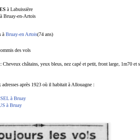
ES
à Labuissière
à Bruay-en-Artois
s à
Bruay-en Artois
(74 ans)
t commis des vols
 :
Cheveux châtains, yeux bleus, nez capé et petit, front large, 1m70 et s
x adresses après 1923 où il habitait à Allouagne :
EL à Bruay
US à Bruay