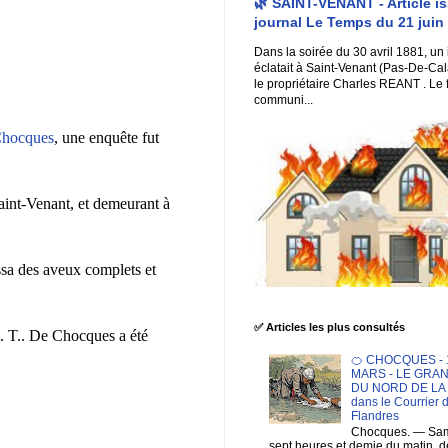
🌿 SAINT-VENANT - Article i
journal Le Temps du 21 juin
Dans la soirée du 30 avril 1881, un
éclatait à Saint-Venant (Pas-De-Cal
le propriétaire Charles REANT . Le 
communi...
hocques
, une enquête fut
aint-Venant, et demeurant à
assa des aveux complets et
✅ Articles les plus consultés
l. T.. De Chocques a été
🍊 CHOCQUES - 1
MARS - LE GRA
DU NORD DE LA F
dans le Courrier 
Flandres
Chocques. — Sam
sept heures et demie du matin. 