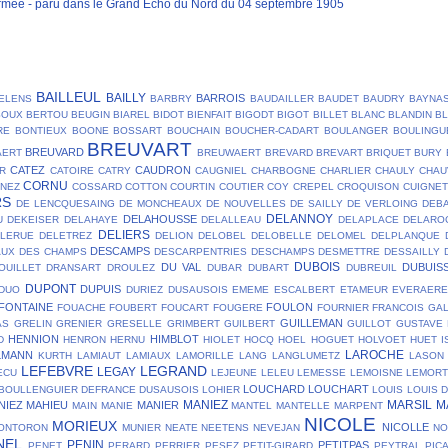
mée - paru dans le Grand Echo du Nord du 04 septembre 1905
BAILLEUL
BAILLY
BARROIS
ELENS
BARBRY
BAUDAILLER
BAUDET
BAUDRY
BAYNA
SOUX
BERTOU
BEUGIN
BIAREL
BIDOT
BIENFAIT
BIGODT
BIGOT
BILLET
BLANC
BLANDIN
B
RE
BONTIEUX
BOONE
BOSSART
BOUCHAIN
BOUCHER-CADART
BOULANGER
BOULINGU
BREUVART
BREUVARD
AERT
BREUWAERT
BREVARD
BREVART
BRIQUET
BURY
CATEZ
CAUDRON
R
CATOIRE
CATRY
CAUGNIEL
CHARBOGNE
CHARLIER
CHAULY
CHAU
CORNU
NEZ
COSSARD
COTTON
COURTIN
COUTIER
COY
CREPEL
CROQUISON
CUIGNET
RS
DE LENCQUESAING
DE MONCHEAUX
DE NOUVELLES
DE SAILLY
DE VERLOING
DEB
DELANNOY
DELAHOUSSE
U
DEKEISER
DELAHAYE
DELALLEAU
DELAPLACE
DELARO
DELIERS
ELERUE
DELETREZ
DELION
DELOBEL
DELOBELLE
DELOMEL
DELPLANQUE
DESCAMPS
AUX
DES CHAMPS
DESCARPENTRIES
DESCHAMPS
DESMETTRE
DESSAILLY
DUBOIS
DU VAL
DUBUIS
OUILLET
DRANSART
DROULEZ
DUBAR
DUBART
DUBREUIL
DUPONT
DUPUIS
DUO
DURIEZ
DUSAUSOIS
EMEME
ESCALBERT
ETAMEUR
EVERAER
FONTAINE
FOULON
FOUACHE
FOUBERT
FOUCART
FOUGERE
FOURNIER
FRANCOIS
GA
GUILLEMAN
AS
GRELIN
GRENIER
GRESELLE
GRIMBERT
GUILBERT
GUILLOT
GUSTAVE
HENNION
HIMBLOT
D
HENRON
HERNU
HIOLET
HOCQ
HOEL
HOGUET
HOLVOET
HUET
I
LAROCHE
LMANN
KURTH
LAMIAUT
LAMIAUX
LAMORILLE
LANG
LANGLUMETZ
LASON
LEFEBVRE
LEGRAND
LEGAY
ECU
LEJEUNE
LELEU
LEMESSE
LEMOISNE
LEMOR
LOUCHARD
LOUCHART
BOULLENGUIER DEFRANCE DUSAUSOIS
LOHIER
LOUIS
LOUIS 
MANIEZ
MARSIL
M
NIEZ
MAHIEU
MANIER
MAIN
MANIE
MANTEL
MANTELLE
MARPENT
NICOLE
MORIEUX
NICOLLE
ONTORON
MUNIER
NEATE
NEETENS
NEVEJAN
NO
NEL
PENIN
PETITPAS
PENET
PERARD
PERRIER
PESEZ
PETIT-GIRARD
PEYTRAL
PIC