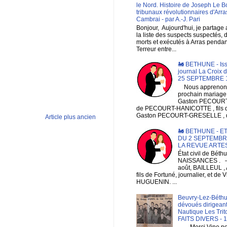
le Nord. Histoire de Joseph Le B
tribunaux révolutionnaires d'Arra
Cambrai - par A.-J. Pari
Bonjour, Aujourd'hui, je partage
la liste des suspects suspectés, 
morts et exécutés à Arras pendan
Terreur entre...
🚂 BETHUNE - Is
journal La Croix 
25 SEPTEMBRE 
Nous apprenons
prochain mariage
Gaston PECOURT , 
de PECOURT-HANICOTTE , fils
Gaston PECOURT-GRESELLE , de
Article plus ancien
🚂 BETHUNE - ET
DU 2 SEPTEMBRE
LA REVUE ARTE
État civil de Bét
NAISSANCES . 
août, BAILLEUL , 
fils de Fortuné, journalier, et de V
HUGUENIN. ...
Beuvry-Lez-Béthu
dévoués dirigeant
Nautique Les Trit
FAITS DIVERS - 