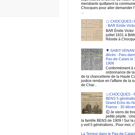
mendiants quittaient la commun
Chocques pour aller demander 
...
🍊 CHOCQUES /
- BAR Emile Victo
BAR Émile Victor 
juillet 1831 à Bé
Réside à Chocqu
🌳 SAINT-VENANT 
décès - Paru dans
Pas-de-Calais le 1
1906
Conformément à 
ordonnance de la 
de la chancellerie de la Haute C
justice rendue en l'affaire de la 
de Char...
🍊CHOCQUES - F
BENS 5 génératio
Grand Echo du No
France - 30 déce
🛈 Je viens de tr
petite pépite.. Un
la famille BENS de 1909 ! Sur la
y voit 5 générations...Pour moi, c'
La Terreur dans le Pas-de-Calais