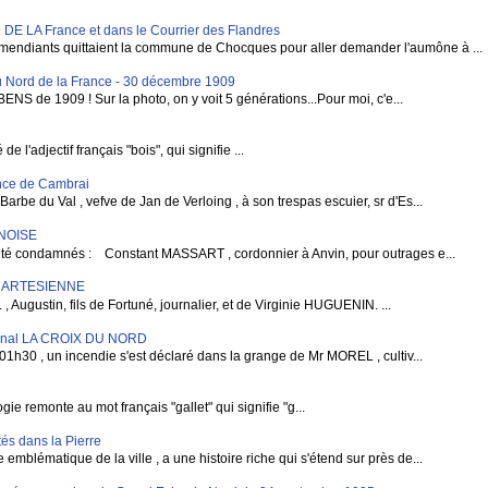
LA France et dans le Courrier des Flandres
mendiants quittaient la commune de Chocques pour aller demander l'aumône à ...
 Nord de la France - 30 décembre 1909
BENS de 1909 ! Sur la photo, on y voit 5 générations...Pour moi, c'e...
 l'adjectif français "bois", qui signifie ...
vince de Cambrai
rbe du Val , vefve de Jan de Verloing , à son trespas escuier, sr d'Es...
RNOISE
condamnés : Constant MASSART , cordonnier à Anvin, pour outrages e...
E ARTESIENNE
gustin, fils de Fortuné, journalier, et de Virginie HUGUENIN. ...
rnal LA CROIX DU NORD
1h30 , un incendie s'est déclaré dans la grange de Mr MOREL , cultiv...
e remonte au mot français "gallet" qui signifie "g...
és dans la Pierre
blématique de la ville , a une histoire riche qui s'étend sur près de...