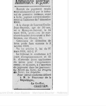
urent Emile-Jean-Baptiste - Marchand Boucher - Hellemes