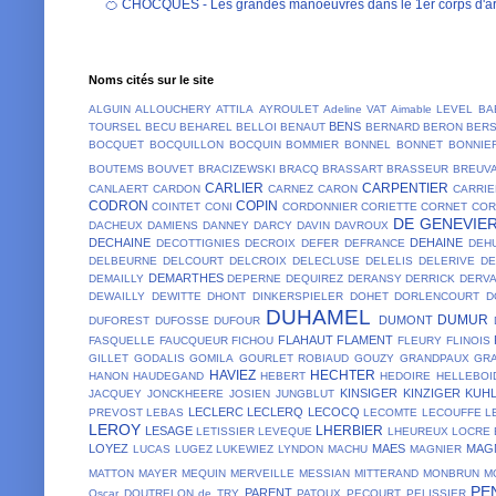
🍊 CHOCQUES - Les grandes manoeuvres dans le 1er corps d'ar
Noms cités sur le site
ALGUIN
ALLOUCHERY
ATTILA
AYROULET
Adeline VAT
Aimable LEVEL
BA
BENS
TOURSEL
BECU
BEHAREL
BELLOI
BENAUT
BERNARD
BERON
BER
BOCQUET
BOCQUILLON
BOCQUIN
BOMMIER
BONNEL
BONNET
BONNIE
BOUTEMS
BOUVET
BRACIZEWSKI
BRACQ
BRASSART
BRASSEUR
BREUV
CARLIER
CARPENTIER
CANLAERT
CARDON
CARNEZ
CARON
CARRIE
CODRON
COPIN
COINTET
CONI
CORDONNIER
CORIETTE
CORNET
COR
DE GENEVIE
DACHEUX
DAMIENS
DANNEY
DARCY
DAVIN
DAVROUX
DECHAINE
DEHAINE
DECOTTIGNIES
DECROIX
DEFER
DEFRANCE
DEH
DELBEURNE
DELCOURT
DELCROIX
DELECLUSE
DELELIS
DELERIVE
D
DEMARTHES
DEMAILLY
DEPERNE
DEQUIREZ
DERANSY
DERRICK
DERV
DEWAILLY
DEWITTE
DHONT
DINKERSPIELER
DOHET
DORLENCOURT
D
DUHAMEL
DUMUR
DUMONT
DUFOREST
DUFOSSE
DUFOUR
FLAHAUT
FLAMENT
FASQUELLE
FAUCQUEUR
FICHOU
FLEURY
FLINOIS
GILLET
GODALIS
GOMILA
GOURLET ROBIAUD
GOUZY
GRANDPAUX
GR
HAVIEZ
HECHTER
HANON
HAUDEGAND
HEBERT
HEDOIRE
HELLEBOI
KINSIGER
KINZIGER
KUH
JACQUEY
JONCKHEERE
JOSIEN
JUNGBLUT
LECLERC
LECLERQ
LECOCQ
PREVOST
LEBAS
LECOMTE
LECOUFFE
L
LEROY
LHERBIER
LESAGE
LETISSIER
LEVEQUE
LHEUREUX
LOCRE 
LOYEZ
MAES
MAG
LUCAS
LUGEZ
LUKEWIEZ
LYNDON
MACHU
MAGNIER
MATTON
MAYER
MEQUIN
MERVEILLE
MESSIAN
MITTERAND
MONBRUN
M
PE
PARENT
Oscar DOUTRELON de TRY
PATOUX
PECOURT
PELISSIER