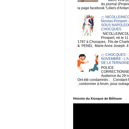
Merci Vine pour 
du journal (Propri
la page facebook "Lillers d'Antan
🍊 NICOLLE/NIC
Nicolas Prospert
SOUS NAPOLEON
CHOCQUES
NICOLLE/NICOL
Prospert, né le 1
1787 à Chocques, Fils de Charl
& PENEL Marie Anne Joseph. Il e
🍊 CHOCQUES - 1
NOVEMBRE - L'A
DE LA TERNOIS
POLICE
CORRECTIONNEL
Audience du 29 
Ont été condamnés : Constan
, cordonnier à Anvin, pour outrage
Histoire du Kiosque de Béthune