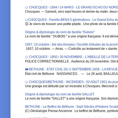
🍊 CHOCQUES - 1894 / 14 MARS - LE GRAND ECHO DU NORD DE 
Chocques. — Samedi, vers sept heures et demie du matin. deux 
🍊CHOCQUES - Famille BENS 5 générations - Le Grand Echo du
🛈 Je viens de trouver une petite pépite.. Une photo de la famille 
Origine & étymologie du nom de famille "Dubois"
Le nom de famille " DUBOIS " a une origine française. Il est dérivé de
1657, 10 octobre - tiré des Annales / Société d'études de la pro
1657, 10 octobre. — Arras. — Codicille au testament de « damle Ba
🍊 CHOCQUES - 1850 / 30 NOVEMBRE - L'ABEILLE DE LA TE
POLICE CORRECTIONNELLE . Audience du 29 novembre. Ont été 
🚂 BETHUNE - ETAT CIVIL DU 2 SEPTEMBRE 1858 - LA REVU
État civil de Béthune NAISSANCES . — Le 26 août, BAILLEUL , Au
🍊 CHOCQUES/BETHUNE - INCENDIES - 02 AOUT 1951 du jou
Une grange est détruite par un incendie à Chocques. Mercredi à 0
Origine & étymologie du nom de famille GALLET
Le nom de famille "GALLET" a une origine française. Son étymologi
BETHUNE - Le Beffroi de Béthune : Sept Siècles d'Histoire Sculpt
(C) Généalogie Presse Ancienne Le beffroi de Béthune, symbole em