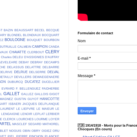
ST
BAZIN
BEAUSSART
BECEL
BECQUE
Formulaire de contact
LARY
BLONDEL
BLONDIAUX
BOCQUART
BOULOGNE
EZ
BOUQUET
BOURBON
Nom
CAMPION
BUTRUILLE
CALMEIN
CANDA
CLERY
CHAVATTE
VAUX
CLERBOUT
Charles DELEU
D'ASSIGNIES
D'AUFFAY
E-mail
*
AEVELEARE
DEBAY
DEBRAY
DECAMPS
CHE
DELASSUS
DELATTRE
DELBARRE
DELRUE
DELVAL
DELRIVE
DELSERRE
Message
*
DETAILLY
DEVILLERS
DEWAEGENAERE
SON
DUCATEZ
DUBURCQ
DUCELLIER
E
EVRARD
F. BELLENGUEZ
FAIDHERBE
GALLET
LL
GALLEZ
GALLOIS
GIGOT
HANICOTTE
 MAGNEZ
GUSTIN
GUYOT
SART
ISBAERI
JACQUES DELPLANQUE
LAURENT
LE LIEPVRE
LE MAIEUR
LE
T
LENGAIGNE
LENOIR
LEPLAT
LERBIER
DE CLERCK
LOURCHES
LOURME
LOYER
ARTEL
MASCLEF SEGARD
MATHOREL
🇫🇷 1914/1918 - Morts pour la France
Chocques (En cours)
BLET
NOGUIS
OBIN
OBRY
OGIEZ
ORU
AVET
PIEL
PIERRE
PINCHON
PLANCKE