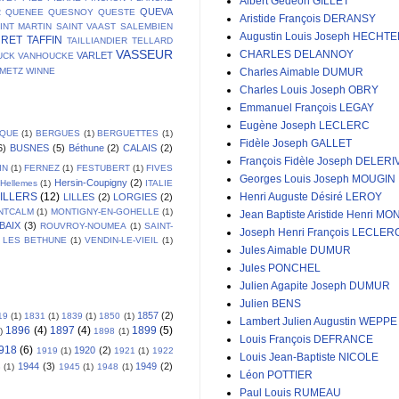
Albert Gédéon GILLET
QUEVA
R
QUENEE
QUESNOY
QUESTE
Aristide François DERANSY
INT MARTIN
SAINT VAAST
SALEMBIEN
Augustin Louis Joseph HECHT
URET
TAFFIN
TAILLIANDIER
TELLARD
VASSEUR
CHARLES DELANNOY
VARLET
UCK
VANHOUCKE
EMETZ
WINNE
Charles Aimable DUMUR
Charles Louis Joseph OBRY
Emmanuel François LEGAY
Eugène Joseph LECLERC
IQUE
(1)
BERGUES
(1)
BERGUETTES
(1)
Fidèle Joseph GALLET
6)
BUSNES
(5)
Béthune
(2)
CALAIS
(2)
François Fidèle Joseph DELERI
IN
(1)
FERNEZ
(1)
FESTUBERT
(1)
FIVES
Georges Louis Joseph MOUGIN
Hersin-Coupigny
(2)
Hellemes
(1)
ITALIE
ILLERS
(12)
Henri Auguste Désiré LEROY
LILLES
(2)
LORGIES
(2)
NTCALM
(1)
MONTIGNY-EN-GOHELLE
(1)
Jean Baptiste Aristide Henri MO
BAIX
(3)
ROUVROY-NOUMEA
(1)
SAINT-
Joseph Henri François LECLER
 LES BETHUNE
(1)
VENDIN-LE-VIEIL
(1)
Jules Aimable DUMUR
Jules PONCHEL
Julien Agapite Joseph DUMUR
Julien BENS
1857
(2)
19
(1)
1831
(1)
1839
(1)
1850
(1)
Lambert Julien Augustin WEPPE
1896
(4)
1897
(4)
1899
(5)
)
1898
(1)
Louis François DEFRANCE
918
(6)
1920
(2)
1919
(1)
1921
(1)
1922
Louis Jean-Baptiste NICOLE
1944
(3)
1949
(2)
3
(1)
1945
(1)
1948
(1)
Léon POTTIER
Paul Louis RUMEAU