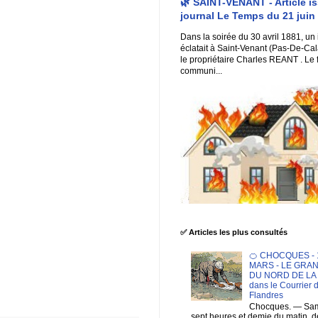
🌿 SAINT-VENANT - Article i
journal Le Temps du 21 juin
Dans la soirée du 30 avril 1881, un
éclatait à Saint-Venant (Pas-De-Cal
le propriétaire Charles REANT . Le 
communi...
✅ Articles les plus consultés
🍊 CHOCQUES - 1
MARS - LE GRA
DU NORD DE LA F
dans le Courrier 
Flandres
Chocques. — Sam
sept heures et demie du matin. 