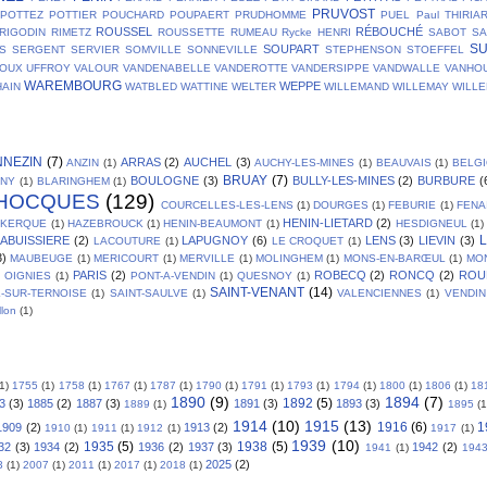
PRUVOST
POTTEZ
POTTIER
POUCHARD
POUPAERT
PRUDHOMME
PUEL
Paul THIRIA
ROUSSEL
RÉBOUCHÉ
RIGODIN
RIMETZ
ROUSSETTE
RUMEAU
Rycke HENRI
SABOT
SA
S
SOUPART
S
SERGENT
SERVIER
SOMVILLE
SONNEVILLE
STEPHENSON
STOEFFEL
OUX
UFFROY
VALOUR
VANDENABELLE
VANDEROTTE
VANDERSIPPE
VANDWALLE
VANHO
WAREMBOURG
WEPPE
AIN
WATBLED
WATTINE
WELTER
WILLEMAND
WILLEMAY
WILL
NNEZIN
(7)
ARRAS
(2)
AUCHEL
(3)
ANZIN
(1)
AUCHY-LES-MINES
(1)
BEAUVAIS
(1)
BELG
BRUAY
(7)
BOULOGNE
(3)
BULLY-LES-MINES
(2)
BURBURE
(
GNY
(1)
BLARINGHEM
(1)
HOCQUES
(129)
COURCELLES-LES-LENS
(1)
DOURGES
(1)
FEBURIE
(1)
FENA
HENIN-LIETARD
(2)
SKERQUE
(1)
HAZEBROUCK
(1)
HENIN-BEAUMONT
(1)
HESDIGNEUL
(1)
L
LABUISSIERE
(2)
LAPUGNOY
(6)
LENS
(3)
LIEVIN
(3)
LACOUTURE
(1)
LE CROQUET
(1)
3)
MAUBEUGE
(1)
MERICOURT
(1)
MERVILLE
(1)
MOLINGHEM
(1)
MONS-EN-BARŒUL
(1)
MO
PARIS
(2)
ROBECQ
(2)
RONCQ
(2)
ROU
OIGNIES
(1)
PONT-A-VENDIN
(1)
QUESNOY
(1)
SAINT-VENANT
(14)
L-SUR-TERNOISE
(1)
SAINT-SAULVE
(1)
VALENCIENNES
(1)
VENDIN
llon
(1)
(1)
1755
(1)
1758
(1)
1767
(1)
1787
(1)
1790
(1)
1791
(1)
1793
(1)
1794
(1)
1800
(1)
1806
(1)
18
1890
(9)
1894
(7)
1892
(5)
3
(3)
1885
(2)
1887
(3)
1891
(3)
1893
(3)
1889
(1)
1895
(1
1914
(10)
1915
(13)
1916
(6)
1
1909
(2)
1913
(2)
1910
(1)
1911
(1)
1912
(1)
1917
(1)
1939
(10)
1935
(5)
1938
(5)
32
(3)
1934
(2)
1936
(2)
1937
(3)
1942
(2)
1941
(1)
194
2025
(2)
3
(1)
2007
(1)
2011
(1)
2017
(1)
2018
(1)