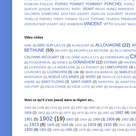
PONCHEL
POIRIEZ
POMART
POMMART
PODEVIN
POILEVE
POREZ
REANT
QUIEVIN
QUIQUE
RAMODOSO
RATEL
REGIS HUNEZ
RIBROEUX
SALOMON
SAMBOURG
SAULTIER
SAVARY
SAVELON
SCALBERT
SEGER
TENELLE
THERIEZ
THERY
THOMAS
TILLOY
TOFFARD
TOURGIS
TREMOUR
VINCENT
VITTU
VERCRUYSER
VICART
VIEZ
VIGNERON
VOLANT
WACH
Villes citées
ALLOUAGNE
(22)
A
AIRE-SUR-LA-LYS
(2)
AIRE
(1)
ALINCOURT
(1)
BETHUNE
(59)
BEUVRY
(1)
BEUVRY-LES-BETHUNE
(1)
BILLY-MONTI
C
CALONNE-RICOUART
(3)
CALONNE-SUR-LA-LYS
(1)
CHERBOURG
(1)
GONNEHEM
(12)
GOSNAY
(2)
(1)
FOUQUEREUIL
(1)
GENES
(1)
HAVER
LABEUVRIERE
(4)
(1)
LA BASSEE
(1)
LA MADELEINE
(1)
LA PUGNOY
(1)
LOZINGHEM
(5)
Lille
(6)
MARLES
(
LOURCHES
(1)
MARC-EN-BAREUIL
(1)
NOEUX-LES-MINES
(2)
NORD
(2)
MONTORON
(1)
NOVILLE-LES-BOIS
(1)
SAINT-FLORIS
(3)
SAINT-OMER
(2)
ANDRE
(1)
SAINT-POL
(1)
SAINT-PO
VIELFORT
(1)
VIEUX-CONDE
(1)
VIEZE LOYE
(1)
VIMY
(1)
Vendegies-sur-Ecai
Voici ce qu'il s'est passé dans la région en...
1060
(1)
1188
(1)
1520
(1)
1636
(1)
1657
(1)
1685
(1)
1733
(1)
1741
(1)
1742
1882
(4)
1858
(2)
188
1862
(1)
1870
(1)
1875
(1)
1876
(1)
1879
(1)
1881
(1)
1902
(19)
1901
(5)
1906
(4)
1903
(2)
1905
(3)
1907
(3)
1904
(1)
1923
(8)
1929
(4)
1930
(5)
1925
(2)
1926
(3)
19
(1)
1928
(1)
1931
(1)
1950
(4)
1952
(2)
1965
(2)
1958
(1)
1978
(1)
1988
(1)
1997
(1)
1998
(1)
200