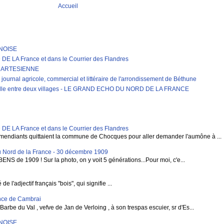
Accueil
RNOISE
LA France et dans le Courrier des Flandres
E ARTESIENNE
journal agricole, commercial et littéraire de l'arrondissement de Béthune
erelle entre deux villages - LE GRAND ECHO DU NORD DE LA FRANCE
LA France et dans le Courrier des Flandres
mendiants quittaient la commune de Chocques pour aller demander l'aumône à ...
 Nord de la France - 30 décembre 1909
BENS de 1909 ! Sur la photo, on y voit 5 générations...Pour moi, c'e...
 l'adjectif français "bois", qui signifie ...
vince de Cambrai
rbe du Val , vefve de Jan de Verloing , à son trespas escuier, sr d'Es...
RNOISE