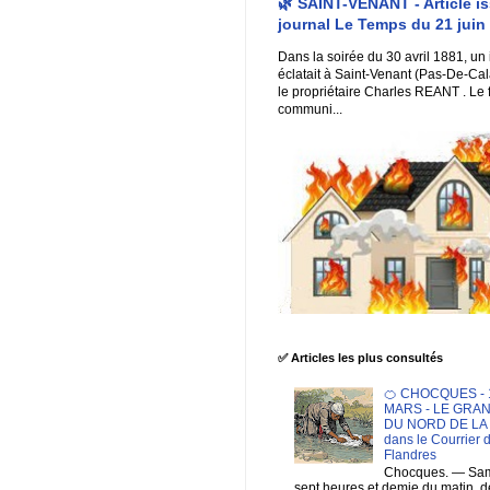
🌿 SAINT-VENANT - Article i
journal Le Temps du 21 juin
Dans la soirée du 30 avril 1881, un
éclatait à Saint-Venant (Pas-De-Cal
le propriétaire Charles REANT . Le 
communi...
✅ Articles les plus consultés
🍊 CHOCQUES - 1
MARS - LE GRA
DU NORD DE LA F
dans le Courrier 
Flandres
Chocques. — Sam
sept heures et demie du matin. 