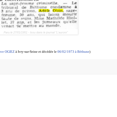
Paru le 27/01/1951 - Issu dans le journal "L'aurore"
tave OGIEZ
à Ivry-sur-Seine et décédée le
06/02/1973 à Béthune
)