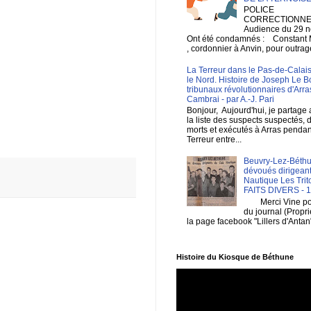
POLICE
CORRECTIONNEL
Audience du 29 
Ont été condamnés : Constan
, cordonnier à Anvin, pour outrage
La Terreur dans le Pas-de-Calais
le Nord. Histoire de Joseph Le B
tribunaux révolutionnaires d'Arra
Cambrai - par A.-J. Pari
Bonjour, Aujourd'hui, je partage
la liste des suspects suspectés, 
morts et exécutés à Arras pendan
Terreur entre...
Beuvry-Lez-Béthu
dévoués dirigeant
Nautique Les Trit
FAITS DIVERS - 
Merci Vine pour 
du journal (Propri
la page facebook "Lillers d'Antan
Histoire du Kiosque de Béthune