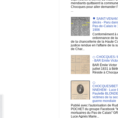
mendiants quittaient la commun
Chocques pour aller demander 
...
🌳 SAINT-VENANT 
décès - Paru dans
Pas-de-Calais le 1
1906
Conformément à 
ordonnance de la 
de la chancellerie de la Haute C
justice rendue en l'affaire de la 
de Char...
🍊 CHOCQUES /
- BAR Emile Victo
BAR Émile Victor 
juillet 1831 à Bé
Réside à Chocqu
🍊
CHOCQUES/BET
NNEHEM - Luce 
Paulette BLONDE
victimes de la se
guerre mondiale
Publié avec l'autorisation de Ru
POCHET du groupe Facebook "
mortuaires du Pas de Calais" G
Luce Agnès Marie...