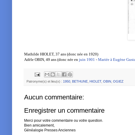
Mathilde HIOLET, 37 ans (donc née en 1920)
Adèle OBIN, 49 ans (donc née en
juin 1901
-
M
ariée à Eugène Gus
Patronyme(s) et lieu(x) :
1950
,
BETHUNE
,
HIOLET
,
OBIN
,
OGIEZ
Aucun commentaire:
Enregistrer un commentaire
Merci pour votre commentaire ou votre question.
Bien amicalement,
Généalogie Presses Anciennes