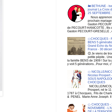
🚂 BETHUNE - Is
journal La Croix 
25 SEPTEMBRE 
Nous apprenons
prochain mariage
Gaston PECOURT , 
de PECOURT-HANICOTTE , fils
Gaston PECOURT-GRESELLE , de
🍊CHOCQUES - F
BENS 5 génératio
Grand Echo du No
France - 30 déce
🛈 Je viens de tr
petite pépite.. Un
la famille BENS de 1909 ! Sur la
y voit 5 générations...Pour moi, c'
🍊 NICOLLE/NIC
Nicolas Prospert
SOUS NAPOLEON
CHOCQUES
NICOLLE/NICOL
Prospert, né le 1
1787 à Chocques, Fils de Charl
& PENEL Marie Anne Joseph. Il e
🍊 CHOCQUES - 1
NOVEMBRE - L'A
DE LA TERNOIS