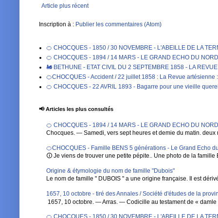
Article plus récent
Inscription à :
Publier les commentaires (Atom)
🍊 CHOCQUES - 1850 / 30 NOVEMBRE - L'ABEILLE DE LA TE
🍊 CHOCQUES - 1894 / 14 MARS - LE GRAND ECHO DU NORD DE 
🚂 BETHUNE - ETAT CIVIL DU 2 SEPTEMBRE 1858 - LA REVU
🍊CHOCQUES - Accident / 22 juillet 1858 : La Revue artésienne : 
🍊 CHOCQUES - 22 AVRIL 1893 - Bagarre pour une vieille qu
📢 Articles les plus consultés
🍊 CHOCQUES - 1894 / 14 MARS - LE GRAND ECHO DU NORD DE 
Chocques. — Samedi, vers sept heures et demie du matin. deux 
🍊CHOCQUES - Famille BENS 5 générations - Le Grand Echo du
🛈 Je viens de trouver une petite pépite.. Une photo de la famille 
Origine & étymologie du nom de famille "Dubois"
Le nom de famille " DUBOIS " a une origine française. Il est dérivé de
1657, 10 octobre - tiré des Annales / Société d'études de la pro
1657, 10 octobre. — Arras. — Codicille au testament de « damle Ba
🍊 CHOCQUES - 1850 / 30 NOVEMBRE - L'ABEILLE DE LA TE