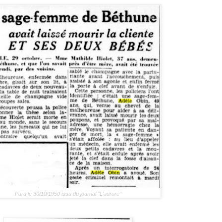
Paru le 30/10/1950 issu du journal "L'aurore"