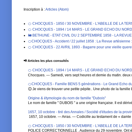
Inscription à :
Articles (Atom)
🍊 CHOCQUES - 1850 / 30 NOVEMBRE - L'ABEILLE DE LA TE
🍊 CHOCQUES - 1894 / 14 MARS - LE GRAND ECHO DU NORD DE 
🚂 BETHUNE - ETAT CIVIL DU 2 SEPTEMBRE 1858 - LA REVU
🍊CHOCQUES - Accident / 22 juillet 1858 : La Revue artésienne : 
🍊 CHOCQUES - 22 AVRIL 1893 - Bagarre pour une vieille qu
📢 Articles les plus consultés
🍊 CHOCQUES - 1894 / 14 MARS - LE GRAND ECHO DU NORD DE 
Chocques. — Samedi, vers sept heures et demie du matin. deux 
🍊CHOCQUES - Famille BENS 5 générations - Le Grand Echo du
🛈 Je viens de trouver une petite pépite.. Une photo de la famille 
Origine & étymologie du nom de famille "Dubois"
Le nom de famille " DUBOIS " a une origine française. Il est dérivé de
1657, 10 octobre - tiré des Annales / Société d'études de la pro
1657, 10 octobre. — Arras. — Codicille au testament de « damle Ba
🍊 CHOCQUES - 1850 / 30 NOVEMBRE - L'ABEILLE DE LA TE
POLICE CORRECTIONNELLE . Audience du 29 novembre. Ont été 