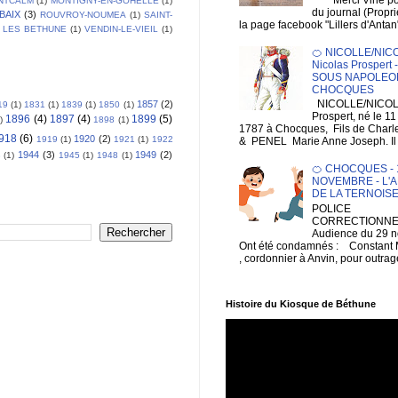
Merci Vine pour 
NTCALM
(1)
MONTIGNY-EN-GOHELLE
(1)
du journal (Propri
BAIX
(3)
ROUVROY-NOUMEA
(1)
SAINT-
la page facebook "Lillers d'Antan
 LES BETHUNE
(1)
VENDIN-LE-VIEIL
(1)
🍊 NICOLLE/NIC
Nicolas Prospert
SOUS NAPOLEON
CHOCQUES
NICOLLE/NICOL
1857
(2)
19
(1)
1831
(1)
1839
(1)
1850
(1)
Prospert, né le 1
1896
(4)
1897
(4)
1899
(5)
)
1898
(1)
1787 à Chocques, Fils de Charl
918
(6)
1920
(2)
1919
(1)
1921
(1)
1922
& PENEL Marie Anne Joseph. Il e
1944
(3)
1949
(2)
3
(1)
1945
(1)
1948
(1)
🍊 CHOCQUES - 1
NOVEMBRE - L'A
DE LA TERNOIS
POLICE
CORRECTIONNEL
Audience du 29 
Ont été condamnés : Constan
, cordonnier à Anvin, pour outrage
Histoire du Kiosque de Béthune