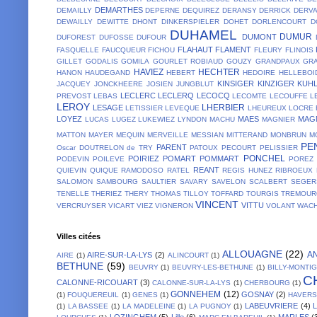
DEMARTHES
DEMAILLY
DEPERNE
DEQUIREZ
DERANSY
DERRICK
DERV
DEWAILLY
DEWITTE
DHONT
DINKERSPIELER
DOHET
DORLENCOURT
D
DUHAMEL
DUMUR
DUMONT
DUFOREST
DUFOSSE
DUFOUR
FLAHAUT
FLAMENT
FASQUELLE
FAUCQUEUR
FICHOU
FLEURY
FLINOIS
GILLET
GODALIS
GOMILA
GOURLET ROBIAUD
GOUZY
GRANDPAUX
GR
HAVIEZ
HECHTER
HANON
HAUDEGAND
HEBERT
HEDOIRE
HELLEBOI
KINSIGER
KINZIGER
KUH
JACQUEY
JONCKHEERE
JOSIEN
JUNGBLUT
LECLERC
LECLERQ
LECOCQ
PREVOST
LEBAS
LECOMTE
LECOUFFE
L
LEROY
LHERBIER
LESAGE
LETISSIER
LEVEQUE
LHEUREUX
LOCRE 
LOYEZ
MAES
MAG
LUCAS
LUGEZ
LUKEWIEZ
LYNDON
MACHU
MAGNIER
MATTON
MAYER
MEQUIN
MERVEILLE
MESSIAN
MITTERAND
MONBRUN
M
PE
PARENT
Oscar DOUTRELON de TRY
PATOUX
PECOURT
PELISSIER
PONCHEL
POIRIEZ
POMART
POMMART
PODEVIN
POILEVE
POREZ
REANT
QUIEVIN
QUIQUE
RAMODOSO
RATEL
REGIS HUNEZ
RIBROEUX
SALOMON
SAMBOURG
SAULTIER
SAVARY
SAVELON
SCALBERT
SEGER
TENELLE
THERIEZ
THERY
THOMAS
TILLOY
TOFFARD
TOURGIS
TREMOUR
VINCENT
VITTU
VERCRUYSER
VICART
VIEZ
VIGNERON
VOLANT
WACH
Villes citées
ALLOUAGNE
(22)
A
AIRE-SUR-LA-LYS
(2)
AIRE
(1)
ALINCOURT
(1)
BETHUNE
(59)
BEUVRY
(1)
BEUVRY-LES-BETHUNE
(1)
BILLY-MONTI
C
CALONNE-RICOUART
(3)
CALONNE-SUR-LA-LYS
(1)
CHERBOURG
(1)
GONNEHEM
(12)
GOSNAY
(2)
(1)
FOUQUEREUIL
(1)
GENES
(1)
HAVER
LABEUVRIERE
(4)
(1)
LA BASSEE
(1)
LA MADELEINE
(1)
LA PUGNOY
(1)
LOZINGHEM
(5)
Lille
(6)
MARLES
(