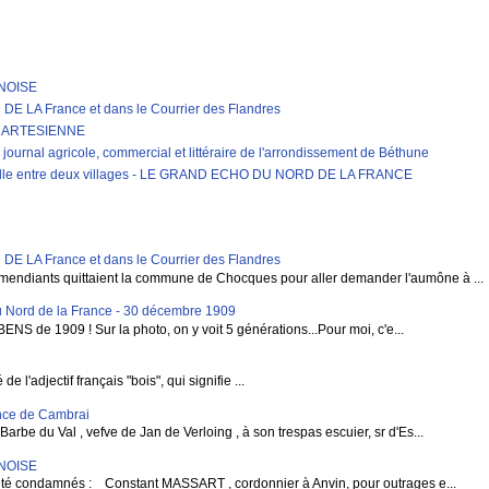
RNOISE
LA France et dans le Courrier des Flandres
E ARTESIENNE
journal agricole, commercial et littéraire de l'arrondissement de Béthune
erelle entre deux villages - LE GRAND ECHO DU NORD DE LA FRANCE
LA France et dans le Courrier des Flandres
mendiants quittaient la commune de Chocques pour aller demander l'aumône à ...
 Nord de la France - 30 décembre 1909
BENS de 1909 ! Sur la photo, on y voit 5 générations...Pour moi, c'e...
 l'adjectif français "bois", qui signifie ...
vince de Cambrai
rbe du Val , vefve de Jan de Verloing , à son trespas escuier, sr d'Es...
RNOISE
condamnés : Constant MASSART , cordonnier à Anvin, pour outrages e...