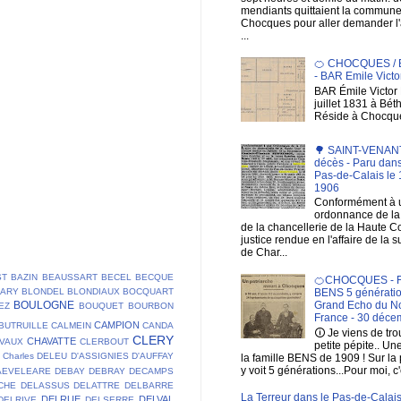
mendiants quittaient la commun
Chocques pour aller demander 
...
🍊 CHOCQUES /
- BAR Emile Victo
BAR Émile Victor 
juillet 1831 à Bé
Réside à Chocqu
🌳 SAINT-VENANT 
décès - Paru dans
Pas-de-Calais le 1
1906
Conformément à 
ordonnance de la 
de la chancellerie de la Haute C
justice rendue en l'affaire de la 
de Char...
ST
BAZIN
BEAUSSART
BECEL
BECQUE
🍊CHOCQUES - F
LARY
BLONDEL
BLONDIAUX
BOCQUART
BENS 5 génératio
BOULOGNE
Grand Echo du No
EZ
BOUQUET
BOURBON
France - 30 déce
CAMPION
BUTRUILLE
CALMEIN
CANDA
🛈 Je viens de tr
CLERY
CHAVATTE
VAUX
CLERBOUT
petite pépite.. Un
Charles DELEU
D'ASSIGNIES
D'AUFFAY
la famille BENS de 1909 ! Sur la
y voit 5 générations...Pour moi, c'
AEVELEARE
DEBAY
DEBRAY
DECAMPS
CHE
DELASSUS
DELATTRE
DELBARRE
La Terreur dans le Pas-de-Calais
DELRUE
DELVAL
DELRIVE
DELSERRE