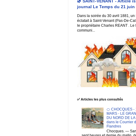
🌿 SAINT-VENANT - Article i
journal Le Temps du 21 juin
Dans la soirée du 30 avril 1881, un
éclatait à Saint-Venant (Pas-De-Cal
le propriétaire Charles REANT . Le 
communi...
✅ Articles les plus consultés
🍊 CHOCQUES - 1
MARS - LE GRA
DU NORD DE LA F
dans le Courrier 
Flandres
Chocques. — Sam
sept heures et demie du matin. 