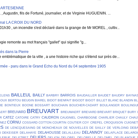
E ARTESIENNE
gustin, fils de Fortuné, journalier, et de Virginie HUGUENIN. ...
rnal LA CROIX DU NORD
1h30 , un incendie s'est déclaré dans la grange de Mr MOREL , cultiv...
e remonte au mot français "gallet" qui signifie "g...
és dans la Pierre
blématique de la ville , a une histoire riche qui s'étend sur près de...
mée - paru dans le Grand Echo du Nord du 04 septembre 1905
BAILLEUL
BAILLY
BARROIS
ELENS
BARBRY
BAUDAILLER
BAUDET
BAUDRY
BAYNA
SOUX
BERTOU
BEUGIN
BIAREL
BIDOT
BIENFAIT
BIGODT
BIGOT
BILLET
BLANC
BLANDIN
B
RE
BONTIEUX
BOONE
BOSSART
BOUCHAIN
BOUCHER-CADART
BOULANGER
BOULINGU
BREUVART
BREUVARD
AERT
BREUWAERT
BREVARD
BREVART
BRIQUET
BURY
CATEZ
CAUDRON
R
CATOIRE
CATRY
CAUGNIEL
CHARBOGNE
CHARLIER
CHAULY
CHAU
CORNU
NEZ
COSSARD
COTTON
COURTIN
COUTIER
COY
CREPEL
CROQUISON
CUIGNET
RS
DE LENCQUESAING
DE MONCHEAUX
DE NOUVELLES
DE SAILLY
DE VERLOING
DEB
DELANNOY
DELAHOUSSE
U
DEKEISER
DELAHAYE
DELALLEAU
DELAPLACE
DELARO
DELIERS
ELERUE
DELETREZ
DELION
DELOBEL
DELOBELLE
DELOMEL
DELPLANQUE