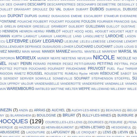
DESCAMPS
AUX
DES CHAMPS
DESCARPENTRIES
DESCHAMPS
DESMETTRE
DESSAILLY
DUBOIS
DU VAL
DUBUIS
OUILLET
DRANSART
DROULEZ
DUBAR
DUBART
DUBREUIL
DUPONT
DUPUIS
DUO
DURIEZ
DUSAUSOIS
EMEME
ESCALBERT
ETAMEUR
EVERAER
FONTAINE
FOULON
FOUACHE
FOUBERT
FOUCART
FOUGERE
FOURNIER
FRANCOIS
GA
GUILLEMAN
AS
GRELIN
GRENIER
GRESELLE
GRIMBERT
GUILBERT
GUILLOT
GUSTAVE
HENNION
HIMBLOT
D
HENRON
HERNU
HIOLET
HOCQ
HOEL
HOGUET
HOLVOET
HUET
I
LAROCHE
LMANN
KURTH
LAMIAUT
LAMIAUX
LAMORILLE
LANG
LANGLUMETZ
LASON
LEFEBVRE
LEGRAND
LEGAY
ECU
LEJEUNE
LELEU
LEMESSE
LEMOISNE
LEMOR
LOUCHARD
LOUCHART
BOULLENGUIER DEFRANCE DUSAUSOIS
LOHIER
LOUIS
LOUIS 
MANIEZ
MARSIL
M
NIEZ
MAHIEU
MANIER
MAIN
MANIE
MANTEL
MANTELLE
MARPENT
NICOLE
MORIEUX
NICOLLE
ONTORON
MUNIER
NEATE
NEETENS
NEVEJAN
NO
NEL
PENIN
PETITPAS
PENET
PERARD
PERRIER
PESEZ
PETIT-GIRARD
PEYTRAL
PIC
PRUVOST
POTTEZ
POTTIER
POUCHARD
POUPAERT
PRUDHOMME
PUEL
Paul THIRIA
ROUSSEL
RÉBOUCHÉ
RIGODIN
RIMETZ
ROUSSETTE
RUMEAU
Rycke HENRI
SABOT
SA
S
SOUPART
S
SERGENT
SERVIER
SOMVILLE
SONNEVILLE
STEPHENSON
STOEFFEL
OUX
UFFROY
VALOUR
VANDENABELLE
VANDEROTTE
VANDERSIPPE
VANDWALLE
VANHO
WAREMBOURG
WEPPE
AIN
WATBLED
WATTINE
WELTER
WILLEMAND
WILLEMAY
WILL
NNEZIN
(7)
ARRAS
(2)
AUCHEL
(3)
ANZIN
(1)
AUCHY-LES-MINES
(1)
BEAUVAIS
(1)
BELG
BRUAY
(7)
BOULOGNE
(3)
BULLY-LES-MINES
(2)
BURBURE
(
GNY
(1)
BLARINGHEM
(1)
HOCQUES
(129)
COURCELLES-LES-LENS
(1)
DOURGES
(1)
FEBURIE
(1)
FENA
HENIN-LIETARD
(2)
SKERQUE
(1)
HAZEBROUCK
(1)
HENIN-BEAUMONT
(1)
HESDIGNEUL
(1)
L
LABUISSIERE
(2)
LAPUGNOY
(6)
LENS
(3)
LIEVIN
(3)
LACOUTURE
(1)
LE CROQUET
(1)
3)