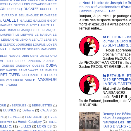
le Nord. Histoire de Joseph Le B
DETAILLY
DEVILLERS
DEWAEGENAERE
tribunaux révolutionnaires d'Arra
SON
DUCATEZ
DUBURCQ
DUCELLIER
Cambrai - par A.-J. Pari
E
EVRARD
F. BELLENGUEZ
FAIDHERBE
Bonjour, Aujourd'hui, je partage
GALLET
la liste des suspects suspectés, 
LL
GALLEZ
GALLOIS
GIGOT
morts et exécutés à Arras pendan
HANICOTTE
 MAGNEZ
GUSTIN
GUYOT
Terreur entre...
SART
ISBAERI
JACQUES DELPLANQUE
LAURENT
LE LIEPVRE
LE MAIEUR
LE
🚂 BETHUNE - Is
T
LENGAIGNE
LENOIR
LEPLAT
LERBIER
journal La Croix 
DE CLERCK
LOURCHES
LOURME
LOYER
25 SEPTEMBRE 
ARTEL
MASCLEF SEGARD
MATHOREL
Nous apprenons
prochain mariage
BLET
NOGUIS
OBIN
OBRY
OGIEZ
ORU
Gaston PECOURT , 
AVET
PIEL
PIERRE
PINCHON
PLANCKE
de PECOURT-HANICOTTE , fils
QUEVA
R
QUENEE
QUESNOY
QUESTE
Gaston PECOURT-GRESELLE , de
INT MARTIN
SAINT VAAST
SALEMBIEN
URET
TAFFIN
TAILLIANDIER
TELLARD
🚂 BETHUNE - ET
VASSEUR
DU 2 SEPTEMBRE
VARLET
UCK
VANHOUCKE
LA REVUE ARTE
EMETZ
WINNE
État civil de Bét
NAISSANCES . 
août, BAILLEUL , 
fils de Fortuné, journalier, et de V
HUGUENIN. ...
IQUE
(1)
BERGUES
(1)
BERGUETTES
(1)
6)
BUSNES
(5)
Béthune
(2)
CALAIS
(2)
Beuvry-Lez-Béthu
IN
(1)
FERNEZ
(1)
FESTUBERT
(1)
FIVES
dévoués dirigeant
Hersin-Coupigny
(2)
Hellemes
(1)
ITALIE
Nautique Les Trit
ILLERS
(12)
FAITS DIVERS - 
LILLES
(2)
LORGIES
(2)