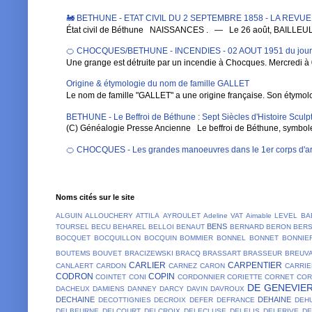
🚂 BETHUNE - ETAT CIVIL DU 2 SEPTEMBRE 1858 - LA REVU
État civil de Béthune NAISSANCES . — Le 26 août, BAILLEUL , Au
🍊 CHOCQUES/BETHUNE - INCENDIES - 02 AOUT 1951 du jou
Une grange est détruite par un incendie à Chocques. Mercredi à 0
Origine & étymologie du nom de famille GALLET
Le nom de famille "GALLET" a une origine française. Son étymologi
BETHUNE - Le Beffroi de Béthune : Sept Siècles d'Histoire Sculpt
(C) Généalogie Presse Ancienne Le beffroi de Béthune, symbole em
🍊 CHOCQUES - Les grandes manoeuvres dans le 1er corps d'ar
Noms cités sur le site
ALGUIN
ALLOUCHERY
ATTILA
AYROULET
Adeline VAT
Aimable LEVEL
BA
BENS
TOURSEL
BECU
BEHAREL
BELLOI
BENAUT
BERNARD
BERON
BER
BOCQUET
BOCQUILLON
BOCQUIN
BOMMIER
BONNEL
BONNET
BONNIE
BOUTEMS
BOUVET
BRACIZEWSKI
BRACQ
BRASSART
BRASSEUR
BREUV
CARLIER
CARPENTIER
CANLAERT
CARDON
CARNEZ
CARON
CARRIE
CODRON
COPIN
COINTET
CONI
CORDONNIER
CORIETTE
CORNET
COR
DE GENEVIE
DACHEUX
DAMIENS
DANNEY
DARCY
DAVIN
DAVROUX
DECHAINE
DEHAINE
DECOTTIGNIES
DECROIX
DEFER
DEFRANCE
DEH
DELBEURNE
DELCOURT
DELCROIX
DELECLUSE
DELELIS
DELERIVE
D