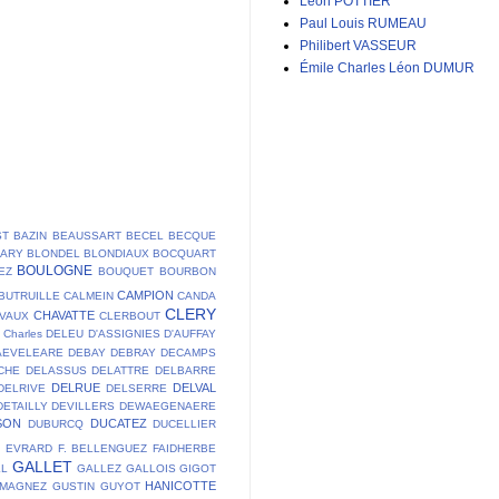
Léon POTTIER
Paul Louis RUMEAU
Philibert VASSEUR
Émile Charles Léon DUMUR
ST
BAZIN
BEAUSSART
BECEL
BECQUE
LARY
BLONDEL
BLONDIAUX
BOCQUART
BOULOGNE
EZ
BOUQUET
BOURBON
CAMPION
BUTRUILLE
CALMEIN
CANDA
CLERY
CHAVATTE
VAUX
CLERBOUT
Charles DELEU
D'ASSIGNIES
D'AUFFAY
AEVELEARE
DEBAY
DEBRAY
DECAMPS
CHE
DELASSUS
DELATTRE
DELBARRE
DELRUE
DELVAL
DELRIVE
DELSERRE
DETAILLY
DEVILLERS
DEWAEGENAERE
SON
DUCATEZ
DUBURCQ
DUCELLIER
E
EVRARD
F. BELLENGUEZ
FAIDHERBE
GALLET
LL
GALLEZ
GALLOIS
GIGOT
HANICOTTE
 MAGNEZ
GUSTIN
GUYOT