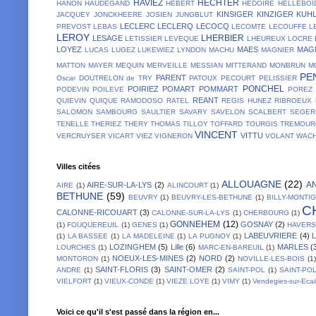
HAVIEZ
HECHTER
HANON
HAUDEGAND
HEBERT
HEDOIRE
HELLEBOI
KINSIGER
KINZIGER
KUH
JACQUEY
JONCKHEERE
JOSIEN
JUNGBLUT
LECLERC
LECLERQ
LECOCQ
PREVOST
LEBAS
LECOMTE
LECOUFFE
L
LEROY
LHERBIER
LESAGE
LETISSIER
LEVEQUE
LHEUREUX
LOCRE 
LOYEZ
MAES
MAG
LUCAS
LUGEZ
LUKEWIEZ
LYNDON
MACHU
MAGNIER
MATTON
MAYER
MEQUIN
MERVEILLE
MESSIAN
MITTERAND
MONBRUN
M
PE
PARENT
Oscar DOUTRELON de TRY
PATOUX
PECOURT
PELISSIER
PONCHEL
POIRIEZ
POMART
POMMART
PODEVIN
POILEVE
POREZ
REANT
QUIEVIN
QUIQUE
RAMODOSO
RATEL
REGIS HUNEZ
RIBROEUX
SALOMON
SAMBOURG
SAULTIER
SAVARY
SAVELON
SCALBERT
SEGER
TENELLE
THERIEZ
THERY
THOMAS
TILLOY
TOFFARD
TOURGIS
TREMOUR
VINCENT
VITTU
VERCRUYSER
VICART
VIEZ
VIGNERON
VOLANT
WACH
Villes citées
ALLOUAGNE
(22)
A
AIRE-SUR-LA-LYS
(2)
AIRE
(1)
ALINCOURT
(1)
BETHUNE
(59)
BEUVRY
(1)
BEUVRY-LES-BETHUNE
(1)
BILLY-MONTI
C
CALONNE-RICOUART
(3)
CALONNE-SUR-LA-LYS
(1)
CHERBOURG
(1)
GONNEHEM
(12)
GOSNAY
(2)
(1)
FOUQUEREUIL
(1)
GENES
(1)
HAVER
LABEUVRIERE
(4)
(1)
LA BASSEE
(1)
LA MADELEINE
(1)
LA PUGNOY
(1)
LOZINGHEM
(5)
Lille
(6)
MARLES
(
LOURCHES
(1)
MARC-EN-BAREUIL
(1)
NOEUX-LES-MINES
(2)
NORD
(2)
MONTORON
(1)
NOVILLE-LES-BOIS
(1)
SAINT-FLORIS
(3)
SAINT-OMER
(2)
ANDRE
(1)
SAINT-POL
(1)
SAINT-PO
VIELFORT
(1)
VIEUX-CONDE
(1)
VIEZE LOYE
(1)
VIMY
(1)
Vendegies-sur-Ecai
Voici ce qu'il s'est passé dans la région en...