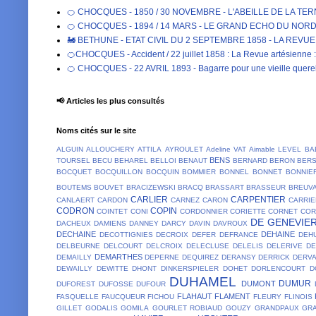
🍊 CHOCQUES - 1850 / 30 NOVEMBRE - L'ABEILLE DE LA TE
🍊 CHOCQUES - 1894 / 14 MARS - LE GRAND ECHO DU NORD DE 
🚂 BETHUNE - ETAT CIVIL DU 2 SEPTEMBRE 1858 - LA REVU
🍊CHOCQUES - Accident / 22 juillet 1858 : La Revue artésienne : 
🍊 CHOCQUES - 22 AVRIL 1893 - Bagarre pour une vieille qu
📢 Articles les plus consultés
Noms cités sur le site
ALGUIN
ALLOUCHERY
ATTILA
AYROULET
Adeline VAT
Aimable LEVEL
BA
BENS
TOURSEL
BECU
BEHAREL
BELLOI
BENAUT
BERNARD
BERON
BER
BOCQUET
BOCQUILLON
BOCQUIN
BOMMIER
BONNEL
BONNET
BONNIE
BOUTEMS
BOUVET
BRACIZEWSKI
BRACQ
BRASSART
BRASSEUR
BREUV
CARLIER
CARPENTIER
CANLAERT
CARDON
CARNEZ
CARON
CARRIE
CODRON
COPIN
COINTET
CONI
CORDONNIER
CORIETTE
CORNET
COR
DE GENEVIE
DACHEUX
DAMIENS
DANNEY
DARCY
DAVIN
DAVROUX
DECHAINE
DEHAINE
DECOTTIGNIES
DECROIX
DEFER
DEFRANCE
DEH
DELBEURNE
DELCOURT
DELCROIX
DELECLUSE
DELELIS
DELERIVE
D
DEMARTHES
DEMAILLY
DEPERNE
DEQUIREZ
DERANSY
DERRICK
DERV
DEWAILLY
DEWITTE
DHONT
DINKERSPIELER
DOHET
DORLENCOURT
D
DUHAMEL
DUMUR
DUMONT
DUFOREST
DUFOSSE
DUFOUR
FLAHAUT
FLAMENT
FASQUELLE
FAUCQUEUR
FICHOU
FLEURY
FLINOIS
GILLET
GODALIS
GOMILA
GOURLET ROBIAUD
GOUZY
GRANDPAUX
GR