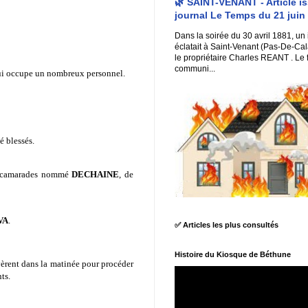
🌿 SAINT-VENANT - Article i
journal Le Temps du 21 juin
Dans la soirée du 30 avril 1881, un
éclatait à Saint-Venant (Pas-De-Cal
le propriétaire Charles REANT . Le 
communi...
qui occupe un nombreux personnel.
é blessés.
urs camarades nommé
DECHAINE
, de
VA
.
✅ Articles les plus consultés
Histoire du Kiosque de Béthune
ivèrent dans la matinée pour procéder
ts.