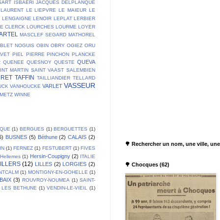
SART
ISBAERI
JACQUES DELPLANQUE
LAURENT
LE LIEPVRE
LE MAIEUR
LE
T
LENGAIGNE
LENOIR
LEPLAT
LERBIER
DE CLERCK
LOURCHES
LOURME
LOYER
ARTEL
MASCLEF SEGARD
MATHOREL
BLET
NOGUIS
OBIN
OBRY
OGIEZ
ORU
AVET
PIEL
PIERRE
PINCHON
PLANCKE
QUEVA
R
QUENEE
QUESNOY
QUESTE
INT MARTIN
SAINT VAAST
SALEMBIEN
URET
TAFFIN
TAILLIANDIER
TELLARD
VASSEUR
VARLET
UCK
VANHOUCKE
EMETZ
WINNE
IQUE
(1)
BERGUES
(1)
BERGUETTES
(1)
6)
BUSNES
(5)
Béthune
(2)
CALAIS
(2)
🌳 Rechercher un nom, une ville, une
IN
(1)
FERNEZ
(1)
FESTUBERT
(1)
FIVES
Hersin-Coupigny
(2)
Hellemes
(1)
ITALIE
ILLERS
(12)
LILLES
(2)
LORGIES
(2)
🌳 Chocques (62)
NTCALM
(1)
MONTIGNY-EN-GOHELLE
(1)
BAIX
(3)
ROUVROY-NOUMEA
(1)
SAINT-
 LES BETHUNE
(1)
VENDIN-LE-VIEIL
(1)