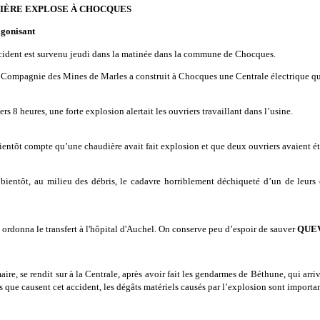
IÈRE EXPLOSE À CHOCQUES
agonisant
ccident est survenu jeudi dans la matinée dans la commune de Chocques.
a Compagnie des Mines de Marles a construit à Chocques une Centrale électrique 
ers 8 heures, une forte explosion alertait les ouvriers travaillant dans l’usine.
ientôt compte qu’une chaudière avait fait explosion et que deux ouvriers avaient ét
nt bientôt, au milieu des débris, le cadavre horriblement déchiqueté d’un de le
, ordonna le transfert à l'hôpital d'Auchel. On conserve peu d’espoir de sauver
QUE
maire, se rendit sur à la Centrale, après avoir fait les gendarmes de Béthune, qui arr
ue causent cet accident, les dégâts matériels causés par l’explosion sont importan