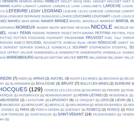
HENNION
HIMBLOT
D
HENRON
HERNU
HIOLET
HOCQ
HOEL
HOGUET
HOLVOET
HUET
I
LAROCHE
LMANN
KURTH
LAMIAUT
LAMIAUX
LAMORILLE
LANG
LANGLUMETZ
LASON
LEFEBVRE
LEGRAND
LEGAY
ECU
LEJEUNE
LELEU
LEMESSE
LEMOISNE
LEMOR
LOUCHARD
LOUCHART
BOULLENGUIER DEFRANCE DUSAUSOIS
LOHIER
LOUIS
LOUIS 
MANIEZ
MARSIL
M
NIEZ
MAHIEU
MANIER
MAIN
MANIE
MANTEL
MANTELLE
MARPENT
NICOLE
MORIEUX
NICOLLE
ONTORON
MUNIER
NEATE
NEETENS
NEVEJAN
NO
NEL
PENIN
PETITPAS
PENET
PERARD
PERRIER
PESEZ
PETIT-GIRARD
PEYTRAL
PIC
PRUVOST
POTTEZ
POTTIER
POUCHARD
POUPAERT
PRUDHOMME
PUEL
Paul THIRIA
ROUSSEL
RÉBOUCHÉ
RIGODIN
RIMETZ
ROUSSETTE
RUMEAU
Rycke HENRI
SABOT
SA
S
SOUPART
S
SERGENT
SERVIER
SOMVILLE
SONNEVILLE
STEPHENSON
STOEFFEL
OUX
UFFROY
VALOUR
VANDENABELLE
VANDEROTTE
VANDERSIPPE
VANDWALLE
VANHO
WAREMBOURG
WEPPE
AIN
WATBLED
WATTINE
WELTER
WILLEMAND
WILLEMAY
WILL
NNEZIN
(7)
ARRAS
(2)
AUCHEL
(3)
ANZIN
(1)
AUCHY-LES-MINES
(1)
BEAUVAIS
(1)
BELG
BRUAY
(7)
BOULOGNE
(3)
BULLY-LES-MINES
(2)
BURBURE
(
GNY
(1)
BLARINGHEM
(1)
HOCQUES
(129)
COURCELLES-LES-LENS
(1)
DOURGES
(1)
FEBURIE
(1)
FENA
HENIN-LIETARD
(2)
SKERQUE
(1)
HAZEBROUCK
(1)
HENIN-BEAUMONT
(1)
HESDIGNEUL
(1)
L
LABUISSIERE
(2)
LAPUGNOY
(6)
LENS
(3)
LIEVIN
(3)
LACOUTURE
(1)
LE CROQUET
(1)
3)
MAUBEUGE
(1)
MERICOURT
(1)
MERVILLE
(1)
MOLINGHEM
(1)
MONS-EN-BARŒUL
(1)
MO
PARIS
(2)
ROBECQ
(2)
RONCQ
(2)
ROU
OIGNIES
(1)
PONT-A-VENDIN
(1)
QUESNOY
(1)
SAINT-VENANT
(14)
L-SUR-TERNOISE
(1)
SAINT-SAULVE
(1)
VALENCIENNES
(1)
VENDIN
llon
(1)