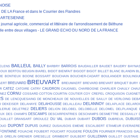
RNOISE
LA France et dans le Courrier des Flandres
E ARTESIENNE
journal agricole, commercial et littéraire de l'arrondissement de Béthune
erelle entre deux villages - LE GRAND ECHO DU NORD DE LA FRANCE
BAILLEUL
BAILLY
BARROIS
ELENS
BARBRY
BAUDAILLER
BAUDET
BAUDRY
BAYNA
SOUX
BERTOU
BEUGIN
BIAREL
BIDOT
BIENFAIT
BIGODT
BIGOT
BILLET
BLANC
BLANDIN
B
RE
BONTIEUX
BOONE
BOSSART
BOUCHAIN
BOUCHER-CADART
BOULANGER
BOULINGU
BREUVART
BREUVARD
AERT
BREUWAERT
BREVARD
BREVART
BRIQUET
BURY
CATEZ
CAUDRON
R
CATOIRE
CATRY
CAUGNIEL
CHARBOGNE
CHARLIER
CHAULY
CHAU
CORNU
NEZ
COSSARD
COTTON
COURTIN
COUTIER
COY
CREPEL
CROQUISON
CUIGNET
RS
DE LENCQUESAING
DE MONCHEAUX
DE NOUVELLES
DE SAILLY
DE VERLOING
DEB
DELANNOY
DELAHOUSSE
U
DEKEISER
DELAHAYE
DELALLEAU
DELAPLACE
DELARO
DELIERS
ELERUE
DELETREZ
DELION
DELOBEL
DELOBELLE
DELOMEL
DELPLANQUE
DESCAMPS
AUX
DES CHAMPS
DESCARPENTRIES
DESCHAMPS
DESMETTRE
DESSAILLY
DUBOIS
DU VAL
DUBUIS
OUILLET
DRANSART
DROULEZ
DUBAR
DUBART
DUBREUIL
DUPONT
DUPUIS
DUO
DURIEZ
DUSAUSOIS
EMEME
ESCALBERT
ETAMEUR
EVERAER
FONTAINE
FOULON
FOUACHE
FOUBERT
FOUCART
FOUGERE
FOURNIER
FRANCOIS
GA
GUILLEMAN
AS
GRELIN
GRENIER
GRESELLE
GRIMBERT
GUILBERT
GUILLOT
GUSTAVE