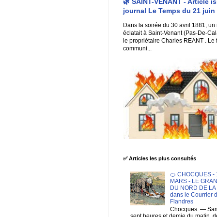
🌿 SAINT-VENANT - Article i
journal Le Temps du 21 juin
Dans la soirée du 30 avril 1881, un
éclatait à Saint-Venant (Pas-De-Cal
le propriétaire Charles REANT . Le 
communi...
✅ Articles les plus consultés
🍊 CHOCQUES - 1
MARS - LE GRA
DU NORD DE LA F
dans le Courrier 
Flandres
Chocques. — Sam
sept heures et demie du matin. 