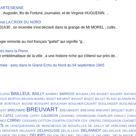
E ARTESIENNE
gustin, fils de Fortuné, journalier, et de Virginie HUGUENIN. ...
rnal LA CROIX DU NORD
1h30 , un incendie s'est déclaré dans la grange de Mr MOREL , cultiv...
e remonte au mot français "gallet" qui signifie "g...
és dans la Pierre
blématique de la ville , a une histoire riche qui s'étend sur près de...
mée - paru dans le Grand Echo du Nord du 04 septembre 1905
BAILLEUL
BAILLY
BARROIS
ELENS
BARBRY
BAUDAILLER
BAUDET
BAUDRY
BAYNA
SOUX
BERTOU
BEUGIN
BIAREL
BIDOT
BIENFAIT
BIGODT
BIGOT
BILLET
BLANC
BLANDIN
B
RE
BONTIEUX
BOONE
BOSSART
BOUCHAIN
BOUCHER-CADART
BOULANGER
BOULINGU
BREUVART
BREUVARD
AERT
BREUWAERT
BREVARD
BREVART
BRIQUET
BURY
CATEZ
CAUDRON
R
CATOIRE
CATRY
CAUGNIEL
CHARBOGNE
CHARLIER
CHAULY
CHAU
CORNU
NEZ
COSSARD
COTTON
COURTIN
COUTIER
COY
CREPEL
CROQUISON
CUIGNET
RS
DE LENCQUESAING
DE MONCHEAUX
DE NOUVELLES
DE SAILLY
DE VERLOING
DEB
DELANNOY
DELAHOUSSE
U
DEKEISER
DELAHAYE
DELALLEAU
DELAPLACE
DELARO
DELIERS
ELERUE
DELETREZ
DELION
DELOBEL
DELOBELLE
DELOMEL
DELPLANQUE