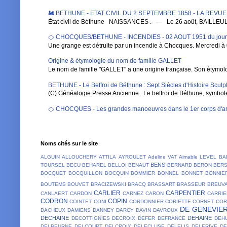
🚂 BETHUNE - ETAT CIVIL DU 2 SEPTEMBRE 1858 - LA REVU
État civil de Béthune NAISSANCES . — Le 26 août, BAILLEUL , Au
🍊 CHOCQUES/BETHUNE - INCENDIES - 02 AOUT 1951 du jou
Une grange est détruite par un incendie à Chocques. Mercredi à 0
Origine & étymologie du nom de famille GALLET
Le nom de famille "GALLET" a une origine française. Son étymologi
BETHUNE - Le Beffroi de Béthune : Sept Siècles d'Histoire Sculpt
(C) Généalogie Presse Ancienne Le beffroi de Béthune, symbole em
🍊 CHOCQUES - Les grandes manoeuvres dans le 1er corps d'ar
Noms cités sur le site
ALGUIN
ALLOUCHERY
ATTILA
AYROULET
Adeline VAT
Aimable LEVEL
BA
BENS
TOURSEL
BECU
BEHAREL
BELLOI
BENAUT
BERNARD
BERON
BER
BOCQUET
BOCQUILLON
BOCQUIN
BOMMIER
BONNEL
BONNET
BONNIE
BOUTEMS
BOUVET
BRACIZEWSKI
BRACQ
BRASSART
BRASSEUR
BREUV
CARLIER
CARPENTIER
CANLAERT
CARDON
CARNEZ
CARON
CARRIE
CODRON
COPIN
COINTET
CONI
CORDONNIER
CORIETTE
CORNET
COR
DE GENEVIE
DACHEUX
DAMIENS
DANNEY
DARCY
DAVIN
DAVROUX
DECHAINE
DEHAINE
DECOTTIGNIES
DECROIX
DEFER
DEFRANCE
DEH
DELBEURNE
DELCOURT
DELCROIX
DELECLUSE
DELELIS
DELERIVE
D