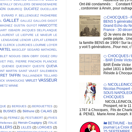
Ont été condamnés : Constan
DETAILLY
DEVILLERS
DEWAEGENAERE
, cordonnier à Anvin, pour outrage
SON
DUCATEZ
DUBURCQ
DUCELLIER
E
EVRARD
F. BELLENGUEZ
FAIDHERBE
🍊CHOCQUES - F
GALLET
LL
GALLEZ
GALLOIS
GIGOT
BENS 5 génératio
HANICOTTE
Grand Echo du No
 MAGNEZ
GUSTIN
GUYOT
France - 30 déce
SART
ISBAERI
JACQUES DELPLANQUE
🛈 Je viens de tr
LAURENT
LE LIEPVRE
LE MAIEUR
LE
petite pépite.. Un
T
LENGAIGNE
LENOIR
LEPLAT
LERBIER
la famille BENS de 1909 ! Sur la
DE CLERCK
LOURCHES
LOURME
LOYER
y voit 5 générations...Pour moi, c'
ARTEL
MASCLEF SEGARD
MATHOREL
🍊 CHOCQUES /
BLET
NOGUIS
OBIN
OBRY
OGIEZ
ORU
- BAR Emile Victo
AVET
PIEL
PIERRE
PINCHON
PLANCKE
BAR Émile Victor 
QUEVA
R
QUENEE
QUESNOY
QUESTE
juillet 1831 à Bé
INT MARTIN
SAINT VAAST
SALEMBIEN
Réside à Chocqu
URET
TAFFIN
TAILLIANDIER
TELLARD
VASSEUR
VARLET
UCK
VANHOUCKE
🍊 NICOLLE/NIC
EMETZ
WINNE
Nicolas Prospert
SOUS NAPOLEON
CHOCQUES
NICOLLE/NICOL
Prospert, né le 1
IQUE
(1)
BERGUES
(1)
BERGUETTES
(1)
1787 à Chocques, Fils de Charl
6)
BUSNES
(5)
Béthune
(2)
CALAIS
(2)
& PENEL Marie Anne Joseph. Il e
IN
(1)
FERNEZ
(1)
FESTUBERT
(1)
FIVES
Hersin-Coupigny
(2)
Hellemes
(1)
ITALIE
🚂 BETHUNE - Is
ILLERS
(12)
journal La Croix 
LILLES
(2)
LORGIES
(2)
25 SEPTEMBRE 