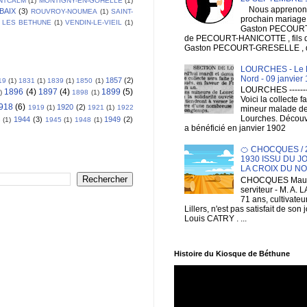
NTCALM
(1)
MONTIGNY-EN-GOHELLE
(1)
Nous apprenons
BAIX
(3)
ROUVROY-NOUMEA
(1)
SAINT-
prochain mariage
 LES BETHUNE
(1)
VENDIN-LE-VIEIL
(1)
Gaston PECOURT , 
de PECOURT-HANICOTTE , fils
Gaston PECOURT-GRESELLE , de
LOURCHES - Le R
Nord - 09 janvier
1857
(2)
19
(1)
1831
(1)
1839
(1)
1850
(1)
LOURCHES --------
1896
(4)
1897
(4)
1899
(5)
)
1898
(1)
Voici la collecte f
918
(6)
1920
(2)
1919
(1)
1921
(1)
1922
mineur malade d
Lourches. Découv
1944
(3)
1949
(2)
3
(1)
1945
(1)
1948
(1)
a bénéficié en janvier 1902
🍊 CHOCQUES / 
1930 ISSU DU 
LA CROIX DU N
CHOCQUES Mauv
serviteur - M. A.
71 ans, cultivateu
Lillers, n'est pas satisfait de son 
Louis CATRY . ...
Histoire du Kiosque de Béthune