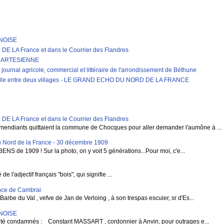
RNOISE
LA France et dans le Courrier des Flandres
E ARTESIENNE
journal agricole, commercial et littéraire de l'arrondissement de Béthune
erelle entre deux villages - LE GRAND ECHO DU NORD DE LA FRANCE
LA France et dans le Courrier des Flandres
mendiants quittaient la commune de Chocques pour aller demander l'aumône à ...
 Nord de la France - 30 décembre 1909
BENS de 1909 ! Sur la photo, on y voit 5 générations...Pour moi, c'e...
 l'adjectif français "bois", qui signifie ...
vince de Cambrai
rbe du Val , vefve de Jan de Verloing , à son trespas escuier, sr d'Es...
RNOISE
condamnés : Constant MASSART , cordonnier à Anvin, pour outrages e...