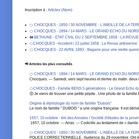
Inscription à :
Articles (Atom)
🍊 CHOCQUES - 1850 / 30 NOVEMBRE - L'ABEILLE DE LA TE
🍊 CHOCQUES - 1894 / 14 MARS - LE GRAND ECHO DU NORD DE 
🚂 BETHUNE - ETAT CIVIL DU 2 SEPTEMBRE 1858 - LA REVU
🍊CHOCQUES - Accident / 22 juillet 1858 : La Revue artésienne : 
🍊 CHOCQUES - 22 AVRIL 1893 - Bagarre pour une vieille qu
📢 Articles les plus consultés
🍊 CHOCQUES - 1894 / 14 MARS - LE GRAND ECHO DU NORD DE 
Chocques. — Samedi, vers sept heures et demie du matin. deux 
🍊CHOCQUES - Famille BENS 5 générations - Le Grand Echo du
🛈 Je viens de trouver une petite pépite.. Une photo de la famille 
Origine & étymologie du nom de famille "Dubois"
Le nom de famille " DUBOIS " a une origine française. Il est dérivé de
1657, 10 octobre - tiré des Annales / Société d'études de la pro
1657, 10 octobre. — Arras. — Codicille au testament de « damle Ba
🍊 CHOCQUES - 1850 / 30 NOVEMBRE - L'ABEILLE DE LA TE
POLICE CORRECTIONNELLE . Audience du 29 novembre. Ont été 