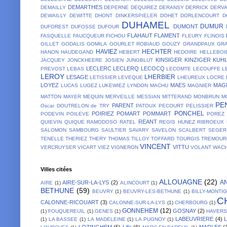
DEMARTHES
DEMAILLY
DEPERNE
DEQUIREZ
DERANSY
DERRICK
DERV
DEWAILLY
DEWITTE
DHONT
DINKERSPIELER
DOHET
DORLENCOURT
D
DUHAMEL
DUMUR
DUMONT
DUFOREST
DUFOSSE
DUFOUR
FLAHAUT
FLAMENT
FASQUELLE
FAUCQUEUR
FICHOU
FLEURY
FLINOIS
GILLET
GODALIS
GOMILA
GOURLET ROBIAUD
GOUZY
GRANDPAUX
GR
HAVIEZ
HECHTER
HANON
HAUDEGAND
HEBERT
HEDOIRE
HELLEBOI
KINSIGER
KINZIGER
KUH
JACQUEY
JONCKHEERE
JOSIEN
JUNGBLUT
LECLERC
LECLERQ
LECOCQ
PREVOST
LEBAS
LECOMTE
LECOUFFE
L
LEROY
LHERBIER
LESAGE
LETISSIER
LEVEQUE
LHEUREUX
LOCRE 
LOYEZ
MAES
MAG
LUCAS
LUGEZ
LUKEWIEZ
LYNDON
MACHU
MAGNIER
MATTON
MAYER
MEQUIN
MERVEILLE
MESSIAN
MITTERAND
MONBRUN
M
PE
PARENT
Oscar DOUTRELON de TRY
PATOUX
PECOURT
PELISSIER
PONCHEL
POIRIEZ
POMART
POMMART
PODEVIN
POILEVE
POREZ
REANT
QUIEVIN
QUIQUE
RAMODOSO
RATEL
REGIS HUNEZ
RIBROEUX
SALOMON
SAMBOURG
SAULTIER
SAVARY
SAVELON
SCALBERT
SEGER
TENELLE
THERIEZ
THERY
THOMAS
TILLOY
TOFFARD
TOURGIS
TREMOUR
VINCENT
VITTU
VERCRUYSER
VICART
VIEZ
VIGNERON
VOLANT
WACH
Villes citées
ALLOUAGNE
(22)
A
AIRE-SUR-LA-LYS
(2)
AIRE
(1)
ALINCOURT
(1)
BETHUNE
(59)
BEUVRY
(1)
BEUVRY-LES-BETHUNE
(1)
BILLY-MONTI
C
CALONNE-RICOUART
(3)
CALONNE-SUR-LA-LYS
(1)
CHERBOURG
(1)
GONNEHEM
(12)
GOSNAY
(2)
(1)
FOUQUEREUIL
(1)
GENES
(1)
HAVER
LABEUVRIERE
(4)
(1)
LA BASSEE
(1)
LA MADELEINE
(1)
LA PUGNOY
(1)
LOZINGHEM
(5)
Lille
(6)
MARLES
(