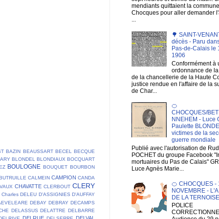
mendiants quittaient la commun
Chocques pour aller demander 
...
🌳 SAINT-VENANT 
décès - Paru dans
Pas-de-Calais le 1
1906
Conformément à 
ordonnance de la 
de la chancellerie de la Haute C
justice rendue en l'affaire de la 
de Char...
🍊
CHOCQUES/BET
NNEHEM - Luce 
Paulette BLONDE
victimes de la se
guerre mondiale
Publié avec l'autorisation de Ru
ST
BAZIN
BEAUSSART
BECEL
BECQUE
POCHET du groupe Facebook "
LARY
BLONDEL
BLONDIAUX
BOCQUART
mortuaires du Pas de Calais" G
BOULOGNE
EZ
BOUQUET
BOURBON
Luce Agnès Marie...
CAMPION
BUTRUILLE
CALMEIN
CANDA
🍊 CHOCQUES - 1
CLERY
CHAVATTE
VAUX
CLERBOUT
NOVEMBRE - L'A
Charles DELEU
D'ASSIGNIES
D'AUFFAY
DE LA TERNOIS
AEVELEARE
DEBAY
DEBRAY
DECAMPS
POLICE
CHE
DELASSUS
DELATTRE
DELBARRE
CORRECTIONNEL
DELRUE
DELVAL
DELRIVE
DELSERRE
Audience du 29 