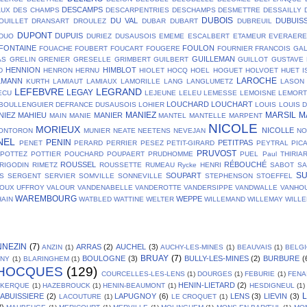
DESCAMPS
AUX
DES CHAMPS
DESCARPENTRIES
DESCHAMPS
DESMETTRE
DESSAILLY
DUBOIS
DU VAL
DUBUIS
OUILLET
DRANSART
DROULEZ
DUBAR
DUBART
DUBREUIL
DUPONT
DUPUIS
DUO
DURIEZ
DUSAUSOIS
EMEME
ESCALBERT
ETAMEUR
EVERAER
FONTAINE
FOULON
FOUACHE
FOUBERT
FOUCART
FOUGERE
FOURNIER
FRANCOIS
GA
GUILLEMAN
AS
GRELIN
GRENIER
GRESELLE
GRIMBERT
GUILBERT
GUILLOT
GUSTAVE
HENNION
HIMBLOT
D
HENRON
HERNU
HIOLET
HOCQ
HOEL
HOGUET
HOLVOET
HUET
I
LAROCHE
LMANN
KURTH
LAMIAUT
LAMIAUX
LAMORILLE
LANG
LANGLUMETZ
LASON
LEFEBVRE
LEGRAND
LEGAY
ECU
LEJEUNE
LELEU
LEMESSE
LEMOISNE
LEMOR
LOUCHARD
LOUCHART
BOULLENGUIER DEFRANCE DUSAUSOIS
LOHIER
LOUIS
LOUIS 
MANIEZ
MARSIL
M
NIEZ
MAHIEU
MANIER
MAIN
MANIE
MANTEL
MANTELLE
MARPENT
NICOLE
MORIEUX
NICOLLE
ONTORON
MUNIER
NEATE
NEETENS
NEVEJAN
NO
NEL
PENIN
PETITPAS
PENET
PERARD
PERRIER
PESEZ
PETIT-GIRARD
PEYTRAL
PIC
PRUVOST
POTTEZ
POTTIER
POUCHARD
POUPAERT
PRUDHOMME
PUEL
Paul THIRIA
ROUSSEL
RÉBOUCHÉ
RIGODIN
RIMETZ
ROUSSETTE
RUMEAU
Rycke HENRI
SABOT
SA
S
SOUPART
S
SERGENT
SERVIER
SOMVILLE
SONNEVILLE
STEPHENSON
STOEFFEL
OUX
UFFROY
VALOUR
VANDENABELLE
VANDEROTTE
VANDERSIPPE
VANDWALLE
VANHO
WAREMBOURG
WEPPE
AIN
WATBLED
WATTINE
WELTER
WILLEMAND
WILLEMAY
WILL
NNEZIN
(7)
ARRAS
(2)
AUCHEL
(3)
ANZIN
(1)
AUCHY-LES-MINES
(1)
BEAUVAIS
(1)
BELG
BRUAY
(7)
BOULOGNE
(3)
BULLY-LES-MINES
(2)
BURBURE
(
GNY
(1)
BLARINGHEM
(1)
HOCQUES
(129)
COURCELLES-LES-LENS
(1)
DOURGES
(1)
FEBURIE
(1)
FENA
HENIN-LIETARD
(2)
SKERQUE
(1)
HAZEBROUCK
(1)
HENIN-BEAUMONT
(1)
HESDIGNEUL
(1)
L
LABUISSIERE
(2)
LAPUGNOY
(6)
LENS
(3)
LIEVIN
(3)
LACOUTURE
(1)
LE CROQUET
(1)
3)